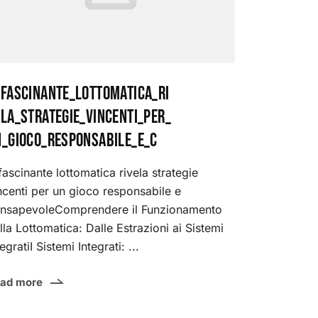
ffascinante_lottomatica_ri
la_strategie_vincenti_per_
n_gioco_responsabile_e_c
fascinante lottomatica rivela strategie
ncenti per un gioco responsabile e
nsapevoleComprendere il Funzionamento
lla Lottomatica: Dalle Estrazioni ai Sistemi
tegratiI Sistemi Integrati: ...
ad more