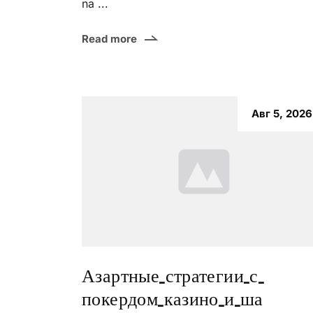
na ...
Read more
Авг 5, 2026
Азартные_стратегии_с_
покердом_казино_и_ша