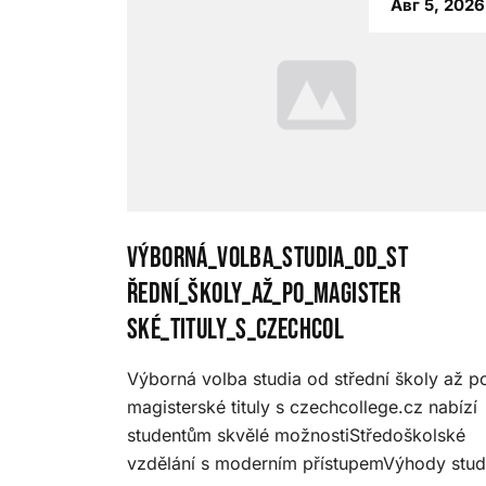
Авг 5, 2026
Výborná_volba_studia_od_st
řední_školy_až_po_magister
ské_tituly_s_czechcol
Výborná volba studia od střední školy až p
magisterské tituly s czechcollege.cz nabízí
studentům skvělé možnostiStředoškolské
vzdělání s moderním přístupemVýhody stud