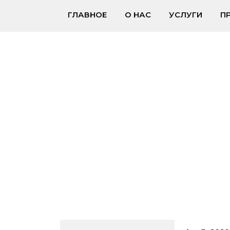
ГЛАВНОЕ
О НАС
УСЛУГИ
П