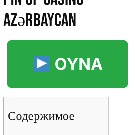
Azərbaycan
OYNA
Содержимое