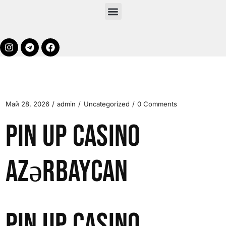
Май 28, 2026
admin
Uncategorized
0 Comments
Pin Up Casino
Azərbaycan
Pin Up Casino