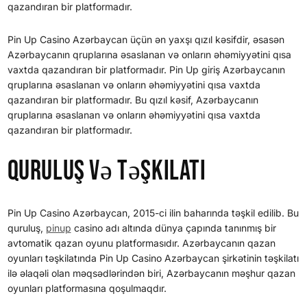
qazandıran bir platformadır.
Pin Up Casino Azərbaycan üçün ən yaxşı qızıl kəsifdir, əsasən
Azərbaycanın qruplarına əsaslanan və onların əhəmiyyətini qısa
vaxtda qazandıran bir platformadır. Pin Up giriş Azərbaycanın
qruplarına əsaslanan və onların əhəmiyyətini qısa vaxtda
qazandıran bir platformadır. Bu qızıl kəsif, Azərbaycanın
qruplarına əsaslanan və onların əhəmiyyətini qısa vaxtda
qazandıran bir platformadır.
Quruluş və təşkilatı
Pin Up Casino Azərbaycan, 2015-ci ilin baharında təşkil edilib. Bu
quruluş,
pinup
casino adı altında dünya çapında tanınmış bir
avtomatik qazan oyunu platformasıdır. Azərbaycanın qazan
oyunları təşkilatında Pin Up Casino Azərbaycan şirkətinin təşkilatı
ilə əlaqəli olan məqsədlərindən biri, Azərbaycanın məşhur qazan
oyunları platformasına qoşulmaqdır.