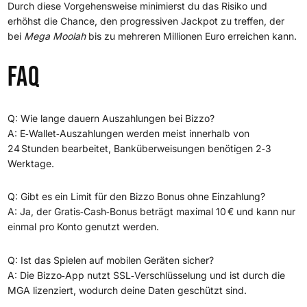
Durch diese Vorgehensweise minimierst du das Risiko und
erhöhst die Chance, den progressiven Jackpot zu treffen, der
bei
Mega Moolah
bis zu mehreren Millionen Euro erreichen kann.
FAQ
Q: Wie lange dauern Auszahlungen bei Bizzo?
A: E‑Wallet‑Auszahlungen werden meist innerhalb von
24 Stunden bearbeitet, Banküberweisungen benötigen 2‑3
Werktage.
Q: Gibt es ein Limit für den Bizzo Bonus ohne Einzahlung?
A: Ja, der Gratis‑Cash‑Bonus beträgt maximal 10 € und kann nur
einmal pro Konto genutzt werden.
Q: Ist das Spielen auf mobilen Geräten sicher?
A: Die Bizzo‑App nutzt SSL‑Verschlüsselung und ist durch die
MGA lizenziert, wodurch deine Daten geschützt sind.