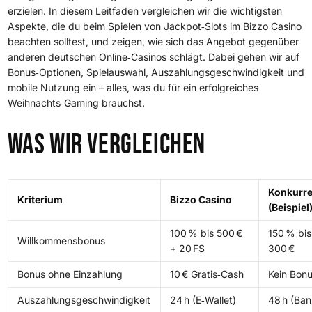
erzielen. In diesem Leitfaden vergleichen wir die wichtigsten
Aspekte, die du beim Spielen von Jackpot‑Slots im Bizzo Casino
beachten solltest, und zeigen, wie sich das Angebot gegenüber
anderen deutschen Online‑Casinos schlägt. Dabei gehen wir auf
Bonus‑Optionen, Spielauswahl, Auszahlungsgeschwindigkeit und
mobile Nutzung ein – alles, was du für ein erfolgreiches
Weihnachts‑Gaming brauchst.
Was wir vergleichen
Konkurre
Kriterium
Bizzo Casino
(Beispiel
100 % bis 500 €
150 % bis
Willkommensbonus
+ 20 FS
300 €
Bonus ohne Einzahlung
10 € Gratis‑Cash
Kein Bon
Auszahlungsgeschwindigkeit
24 h (E‑Wallet)
48 h (Ban