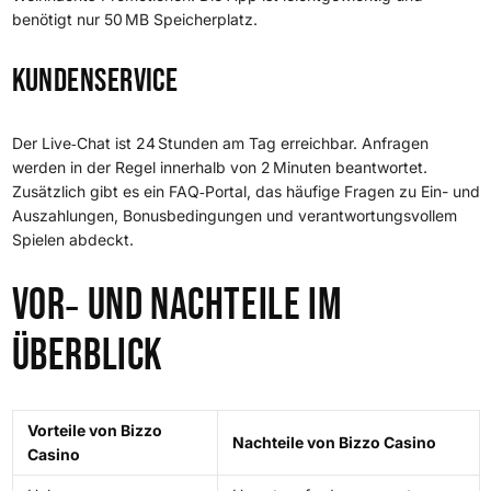
benötigt nur 50 MB Speicherplatz.
Kundenservice
Der Live‑Chat ist 24 Stunden am Tag erreichbar. Anfragen
werden in der Regel innerhalb von 2 Minuten beantwortet.
Zusätzlich gibt es ein FAQ‑Portal, das häufige Fragen zu Ein- und
Auszahlungen, Bonusbedingungen und verantwortungsvollem
Spielen abdeckt.
Vor‑ und Nachteile im
Überblick
Vorteile von Bizzo
Nachteile von Bizzo Casino
Casino