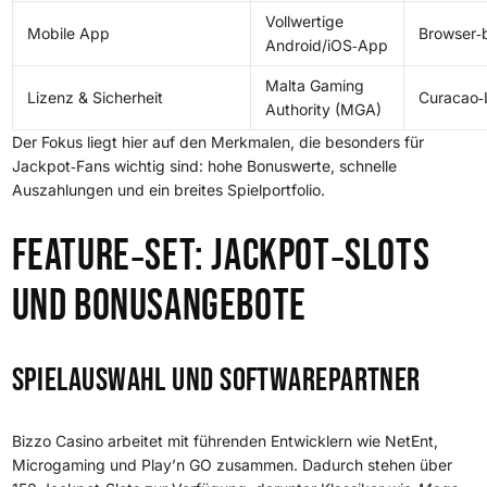
Vollwertige
Mobile App
Browser‑b
Android/iOS‑App
Malta Gaming
Lizenz & Sicherheit
Curacao‑
Authority (MGA)
Der Fokus liegt hier auf den Merkmalen, die besonders für
Jackpot‑Fans wichtig sind: hohe Bonuswerte, schnelle
Auszahlungen und ein breites Spielportfolio.
Feature‑Set: Jackpot‑Slots
und Bonusangebote
Spielauswahl und Softwarepartner
Bizzo Casino arbeitet mit führenden Entwicklern wie NetEnt,
Microgaming und Play’n GO zusammen. Dadurch stehen über