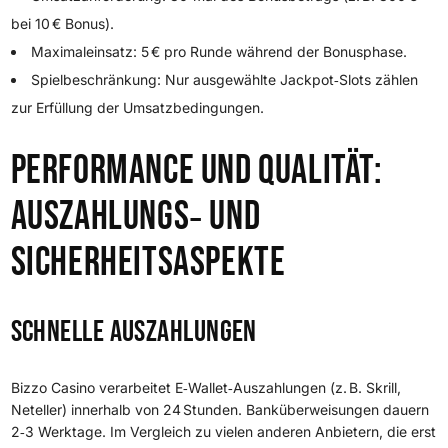
bei 10 € Bonus).
Maximaleinsatz: 5 € pro Runde während der Bonusphase.
Spielbeschränkung: Nur ausgewählte Jackpot‑Slots zählen
zur Erfüllung der Umsatzbedingungen.
Performance und Qualität:
Auszahlungs‑ und
Sicherheitsaspekte
Schnelle Auszahlungen
Bizzo Casino verarbeitet E‑Wallet‑Auszahlungen (z. B. Skrill,
Neteller) innerhalb von 24 Stunden. Banküberweisungen dauern
2‑3 Werktage. Im Vergleich zu vielen anderen Anbietern, die erst