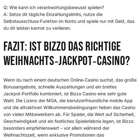
Q: Wie kann ich verantwortungsbewusst spielen?
A: Setze dir tägliche Einzahlungslimits, nutze die
Selbstausschluss‑Funktion im Konto und spiele nur mit Geld, das
du dir leisten kannst zu verlieren.
Fazit: Ist Bizzo das richtige
Weihnachts‑Jackpot‑Casino?
Wenn du nach einem deutschen Online‑Casino suchst, das große
Bonusangebote, schnelle Auszahlungen und ein breites
Jackpot‑Portfolio kombiniert, ist Bizzo Casino eine sehr gute
Wahl. Die Lizenz der MGA, die benutzerfreundliche mobile App
und die attraktiven Willkommensbedingungen heben das Casino
von vielen Mitbewerbern ab. Für Spieler, die Wert auf Sicherheit,
Geschwindigkeit und ein festliches Spielerlebnis legen, ist Bizzo
besonders empfehlenswert – vor allem während der
Weihnachtszeit, wenn exklusive Promotionen das