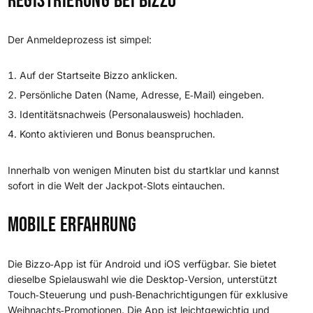
Registrierung bei Bizzo
Der Anmeldeprozess ist simpel:
Auf der Startseite
Bizzo
anklicken.
Persönliche Daten (Name, Adresse, E‑Mail) eingeben.
Identitätsnachweis (Personalausweis) hochladen.
Konto aktivieren und Bonus beanspruchen.
Innerhalb von wenigen Minuten bist du startklar und kannst
sofort in die Welt der Jackpot‑Slots eintauchen.
Mobile Erfahrung
Die Bizzo‑App ist für Android und iOS verfügbar. Sie bietet
dieselbe Spielauswahl wie die Desktop‑Version, unterstützt
Touch‑Steuerung und push‑Benachrichtigungen für exklusive
Weihnachts‑Promotionen. Die App ist leichtgewichtig und