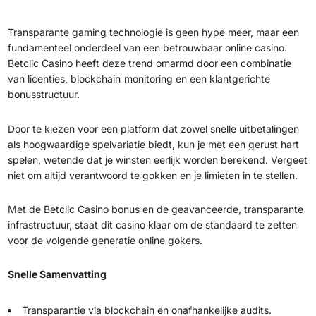
Transparante gaming technologie is geen hype meer, maar een
fundamenteel onderdeel van een betrouwbaar online casino.
Betclic Casino heeft deze trend omarmd door een combinatie
van licenties, blockchain‑monitoring en een klantgerichte
bonusstructuur.
Door te kiezen voor een platform dat zowel snelle uitbetalingen
als hoogwaardige spelvariatie biedt, kun je met een gerust hart
spelen, wetende dat je winsten eerlijk worden berekend. Vergeet
niet om altijd verantwoord te gokken en je limieten in te stellen.
Met de Betclic Casino bonus en de geavanceerde, transparante
infrastructuur, staat dit casino klaar om de standaard te zetten
voor de volgende generatie online gokers.
Snelle Samenvatting
Transparantie via blockchain en onafhankelijke audits.