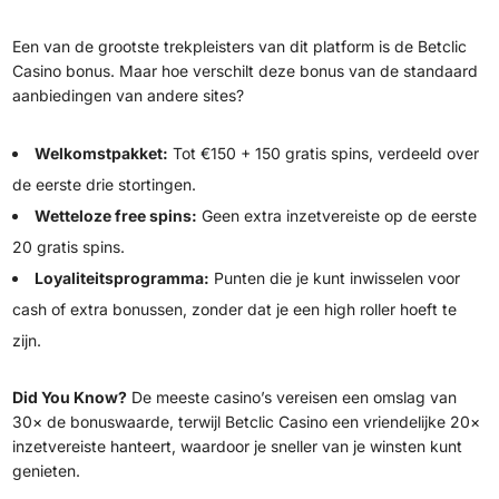
Een van de grootste trekpleisters van dit platform is de Betclic
Casino bonus. Maar hoe verschilt deze bonus van de standaard
aanbiedingen van andere sites?
Welkomstpakket:
Tot €150 + 150 gratis spins, verdeeld over
de eerste drie stortingen.
Wetteloze free spins:
Geen extra inzetvereiste op de eerste
20 gratis spins.
Loyaliteitsprogramma:
Punten die je kunt inwisselen voor
cash of extra bonussen, zonder dat je een high roller hoeft te
zijn.
Did You Know?
De meeste casino’s vereisen een omslag van
30× de bonuswaarde, terwijl Betclic Casino een vriendelijke 20×
inzetvereiste hanteert, waardoor je sneller van je winsten kunt
genieten.