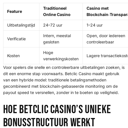
Traditioneel
Casino met
Feature
Online Casino
Blockchain‑Transpar
Uitbetalingstijd
24–72 uur
1–24 uur
Intern, meestal
Open, door iedereen
Verificatie
gesloten
controleerbaar
Hoge
Kosten
Lagere transactiekost
verwerkingskosten
Voor spelers die snelle en controleerbare uitbetalingen zoeken, is
dit een enorme stap voorwaarts. Betclic Casino maakt gebruik
van een hybride model: traditionele betalingsmethoden
gecombineerd met blockchain‑gebaseerde monitoring om de
payout speed te versnellen, zonder in te boeten op veiligheid.
Hoe Betclic Casino’s Unieke
Bonusstructuur Werkt