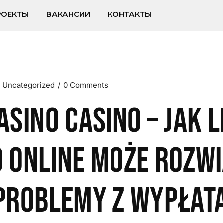
РОЕКТЫ
ВАКАНСИИ
КОНТАКТЫ
Uncategorized
0 Comments
asino Casino – jak 
 online może rozw
problemy z wypłata