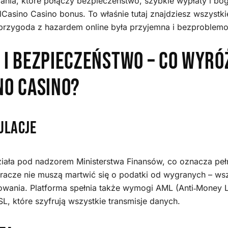
ania, które połączy bezpieczeństwo, szybkie wypłaty i boga
Casino Casino bonus. To właśnie tutaj znajdziesz wszystk
 przygoda z hazardem online była przyjemna i bezproblem
 i bezpieczeństwo – co wyró
no Casino?
gulacje
ziała pod nadzorem Ministerstwa Finansów, co oznacza peł
gracze nie muszą martwić się o podatki od wygranych – ws
wania. Platforma spełnia także wymogi AML (Anti‑Money L
SL, które szyfrują wszystkie transmisje danych.