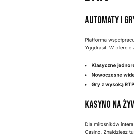
Automaty i gr
Platforma współpracu
Yggdrasil. W ofercie 
Klasyczne jednor
Nowoczesne wide
Gry z wysoką RT
Kasyno na ży
Dla miłośników inter
Casino. Znajdziesz tu