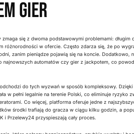
m gier
zy zmaga się z dwoma podstawowymi problemami: długim 
em różnorodności w ofercie. Często zdarza się, że po wygr
godni, zanim pieniądze pojawią się na koncie. Dodatkowo, n
o najnowszych automatów czy gier z jackpotem, co powoduj
odchodzi do tych wyzwań w sposób kompleksowy. Dzięki li
ła w pełni legalnie na terenie Polski, co eliminuje ryzyko 
ratorami. Co więcej, platforma oferuje jedne z najszybszy
ków środki trafiają do gracza w ciągu kilku godzin, a pop
LIK i Przelewy24 przyspieszają cały proces.