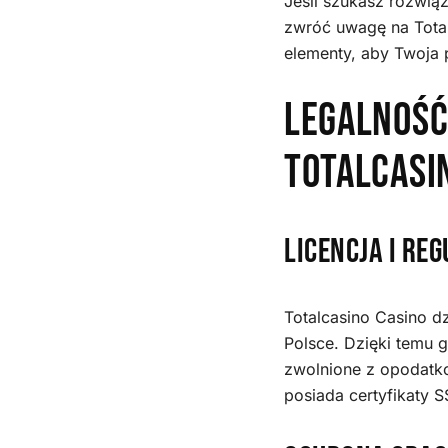
Jeśli szukasz rozwiąz
zwróć uwagę na Total
elementy, aby Twoja
Legalność
Totalcasi
Licencja i re
Totalcasino Casino d
Polsce. Dzięki temu 
zwolnione z opodatko
posiada certyfikaty S