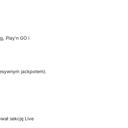
, Play’n GO i
esywnym jackpotem).
ował sekcję Live