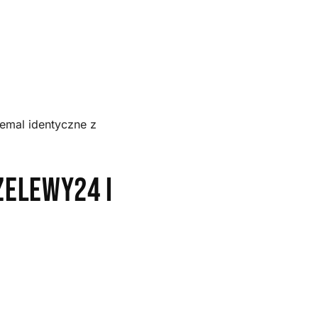
iemal identyczne z
zelewy24 i