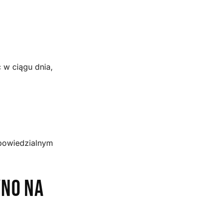
 w ciągu dnia,
odpowiedzialnym
yno na