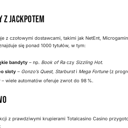
y z jackpotem
je z czołowymi dostawcami, takimi jak NetEnt, Microgaming
znajduje się ponad 1000 tytułów, w tym:
ękie bandyty
– np.
Book of Ra
czy
Sizzling Hot
.
o sloty
–
Gonzo’s Quest
,
Starburst
i
Mega Fortune
(z progr
P
– wiele automatów oferuje zwrot do 98 %.
wo
akcji z prawdziwymi krupierami Totalcasino Casino przygot
: