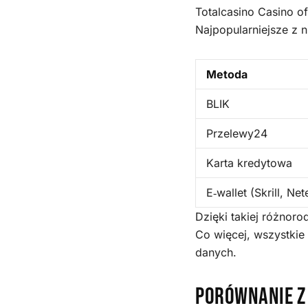
Totalcasino Casino of
Najpopularniejsze z n
Metoda
BLIK
Przelewy24
Karta kredytowa
E‑wallet (Skrill, Nete
Dzięki takiej różnor
Co więcej, wszystkie
danych.
Porównanie z