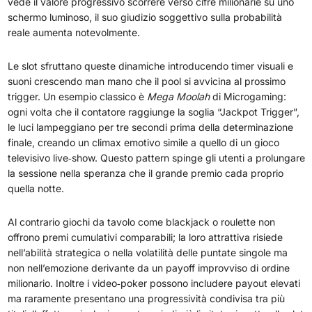
vede il valore progressivo scorrere verso cifre milionarie su uno
schermo luminoso, il suo giudizio soggettivo sulla probabilità
reale aumenta notevolmente.
Le slot sfruttano queste dinamiche introducendo timer visuali e
suoni crescendo man mano che il pool si avvicina al prossimo
trigger. Un esempio classico è
Mega Moolah
di Microgaming:
ogni volta che il contatore raggiunge la soglia “Jackpot Trigger”,
le luci lampeggiano per tre secondi prima della determinazione
finale, creando un climax emotivo simile a quello di un gioco
televisivo live‑show. Questo pattern spinge gli utenti a prolungare
la sessione nella speranza che il grande premio cada proprio
quella notte.
Al contrario giochi da tavolo come blackjack o roulette non
offrono premi cumulativi comparabili; la loro attrattiva risiede
nell’abilità strategica o nella volatilità delle puntate singole ma
non nell’emozione derivante da un payoff improvviso di ordine
milionario. Inoltre i video‑poker possono includere payout elevati
ma raramente presentano una progressività condivisa tra più