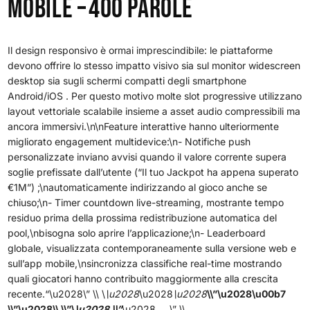
mobile – 400 parole
Il design responsivo è ormai imprescindibile: le piattaforme
devono offrire lo stesso impatto visivo sia sul monitor widescreen
desktop sia sugli schermi compatti degli smartphone
Android/iOS . Per questo motivo molte slot progressive utilizzano
layout vettoriale scalabile insieme a asset audio compressibili ma
ancora immersivi.\n\nFeature interattive hanno ulteriormente
migliorato engagement multidevice:\n- Notifiche push
personalizzate inviano avvisi quando il valore corrente supera
soglie prefissate dall’utente (“Il tuo Jackpot ha appena superato
€1M”) ;\nautomaticamente indirizzando al gioco anche se
chiuso;\n- Timer countdown live-streaming, mostrante tempo
residuo prima della prossima redistribuzione automatica del
pool,\nbisogna solo aprire l’applicazione;\n- Leaderboard
globale, visualizzata contemporaneamente sulla versione web e
sull’app mobile,\nsincronizza classifiche real-time mostrando
quali giocatori hanno contribuito maggiormente alla crescita
recente.“\u2028\” \\ \
\u2028
\u2028
\u2028
\\”\u2028\u00b7
\\”\u2028\\ \\”\
\u2028 \\”
\u2028 … \” \\