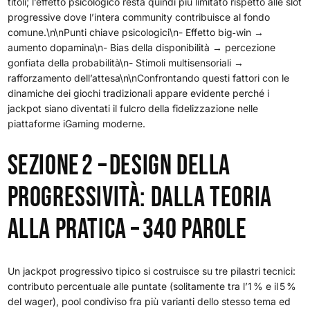
titoli; l’effetto psicologico resta quindi più limitato rispetto alle slot
progressive dove l’intera community contribuisce al fondo
comune.\n\nPunti chiave psicologici\n- Effetto big‑win →
aumento dopamina\n- Bias della disponibilità → percezione
gonfiata della probabilità\n- Stimoli multisensoriali →
rafforzamento dell’attesa\n\nConfrontando questi fattori con le
dinamiche dei giochi tradizionali appare evidente perché i
jackpot siano diventati il fulcro della fidelizzazione nelle
piattaforme iGaming moderne.
Sezione 2 – Design della
progressività: dalla teoria
alla pratica – 340 parole
Un jackpot progressivo tipico si costruisce su tre pilastri tecnici:
contributo percentuale alle puntate (solitamente tra l’1 % e il 5 %
del wager), pool condiviso fra più varianti dello stesso tema ed