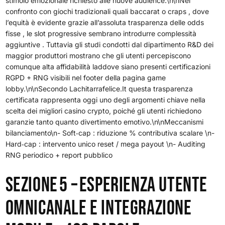
stimolo emozionale richiesto alle nuove audience.\n\nNel
confronto con giochi tradizionali quali baccarat o craps , dove
l’equità è evidente grazie all’assoluta trasparenza delle odds
fisse , le slot progressive sembrano introdurre complessità
aggiuntive . Tuttavia gli studi condotti dal dipartimento R&D dei
maggior produttori mostrano che gli utenti percepiscono
comunque alta affidabilità laddove siano presenti certificazioni
RGPD + RNG visibili nel footer della pagina game
lobby.\n\nSecondo Lachitarrafelice.It questa trasparenza
certificata rappresenta oggi uno degli argomenti chiave nella
scelta dei migliori casino crypto, poiché gli utenti richiedono
garanzie tanto quanto divertimento emotivo.\n\nMeccanismi
bilanciamento\n- Soft‑cap : riduzione % contributiva scalare \n-
Hard‑cap : intervento unico reset / mega payout \n- Auditing
RNG periodico + report pubblico
Sezione 5 – Esperienza utente
omnicanale e integrazione