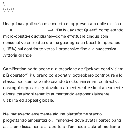
\r
\r \r \f
Una prima applicazione concreta è rappresentata dalle mission​​
‍‏​​​‌​​‏‎‏‪ ‬⁦‌⁦‌‌‍​​‎⁠‫⁬⁠ ⁯️​ ‌‪⁠‮‪‮‬‭‫‎⸽⸽ ⁣ ⁢ ⠀ ⠀⟹ ”Daily Jackpot Quest”: completando
micro-obiettivi quotidianei—come effettuare cinque spin
consecutive entro due ore—si guadagna un boost temporaneo
(+15%) sul contributo verso il progessive fino alla successiva
vittoria grande.
Gamification porta anche alla creazione de “jackpot condivisi tra
più operator”. Più brand collaborativi potrebbero contribuire allo
stesso pool centralizzato usando blockchain smart contracts ;
così ogni deposito cryptovaluta alimenterebbe simultaneamente
diversi cataloghi tematicì aumentando esponenzialmente
visibilità ed appeal globale.
Nel metaverso emergente alcune piattaforme stanno
progettando ambientazioṇі immersive dove avatar partecipanti
assistono fisicamente all’apertura d’un mega‐jackpot mediante