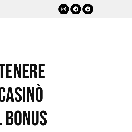
ttenere
 Casinò
l Bonus