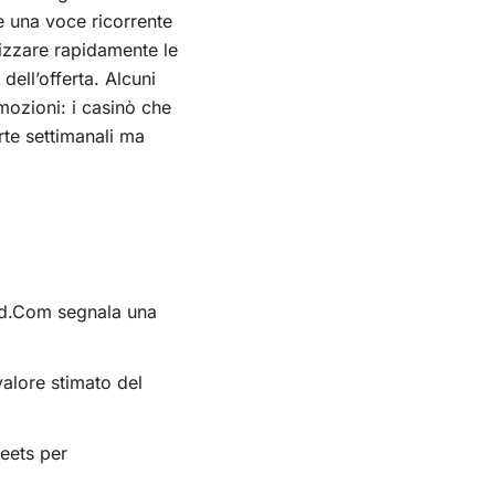
 una voce ricorrente
lizzare rapidamente le
ell’offerta. Alcuni
mozioni: i casinò che
erte settimanali ma
ard.Com segnala una
valore stimato del
eets per