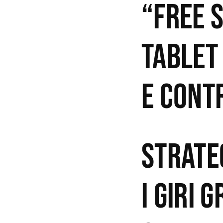
“Free 
Tablet
e Cont
Strate
i Giri 