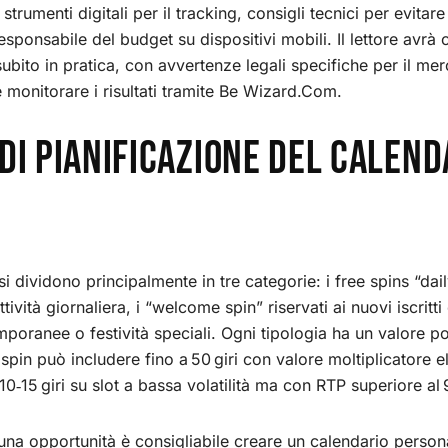
strumenti digitali per il tracking, consigli tecnici per evita
esponsabile del budget su dispositivi mobili. Il lettore avrà
bito in pratica, con avvertenze legali specifiche per il merc
monitorare i risultati tramite Be Wizard.Com.
di Pianificazione del Calend
si dividono principalmente in tre categorie: i free spins “dai
ività giornaliera, i “welcome spin” riservati ai nuovi iscritti 
poranee o festività speciali. Ogni tipologia ha un valore po
in può includere fino a 50 giri con valore moltiplicatore e
e 10‑15 giri su slot a bassa volatilità ma con RTP superiore al
na opportunità è consigliabile creare un calendario person