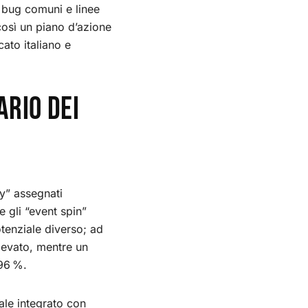
re bug comuni e linee
 così un piano d’azione
ato italiano e
ario dei
ly” assegnati
e gli “event spin”
tenziale diverso; ad
levato, mentre un
 96 %.
ale integrato con