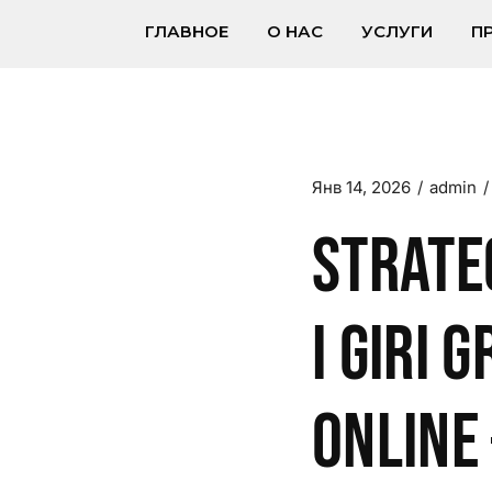
ГЛАВНОЕ
О НАС
УСЛУГИ
П
Янв 14, 2026
admin
Strate
i Giri 
Online