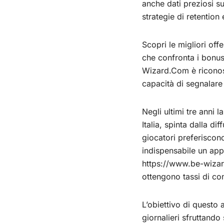
anche dati preziosi s
strategie di retention 
Scopri le migliori off
che confronta i bonus 
Wizard.Com è riconosc
capacità di segnalare 
Negli ultimi tre anni l
Italia, spinta dalla d
giocatori preferiscon
indispensabile un appr
https://www.be-wizard
ottengono tassi di con
L’obiettivo di questo 
giornalieri sfruttando