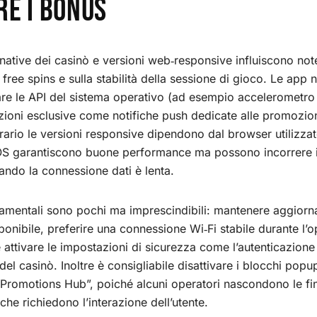
re i Bonus
 native dei casinò e versioni web‑responsive influiscono not
 free spins e sulla stabilità della sessione di gioco. Le app 
are le API del sistema operativo (ad esempio accelerometro pe
ioni esclusive come notifiche push dedicate alle promozion
trario le versioni responsive dipendono dal browser utilizz
iOS garantiscono buone performance ma possono incorrere i
uando la connessione dati è lenta.
ondamentali sono pochi ma imprescindibili: mantenere aggiorn
sponibile, preferire una connessione Wi‑Fi stabile durante l’
e attivare le impostazioni di sicurezza come l’autenticazione
 del casinò. Inoltre è consigliabile disattivare i blocchi pop
Promotions Hub”, poiché alcuni operatori nascondono le fi
 che richiedono l’interazione dell’utente.