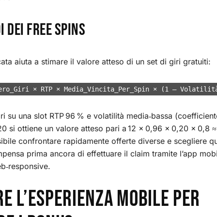
I dei Free Spins
a aiuta a stimare il valore atteso di un set di giri gratuiti:
ero_Giri × RTP × Media_Vincita_Per_Spin × (1 – Volatilit
i su una slot RTP 96 % e volatilità media‑bassa (coefficient
20 si ottiene un valore atteso pari a 12 × 0,96 × 0,20 × 0,8 
bile confrontare rapidamente offerte diverse e scegliere que
mpensa prima ancora di effettuare il claim tramite l’app mob
eb‑responsive.
re l’Esperienza Mobile per