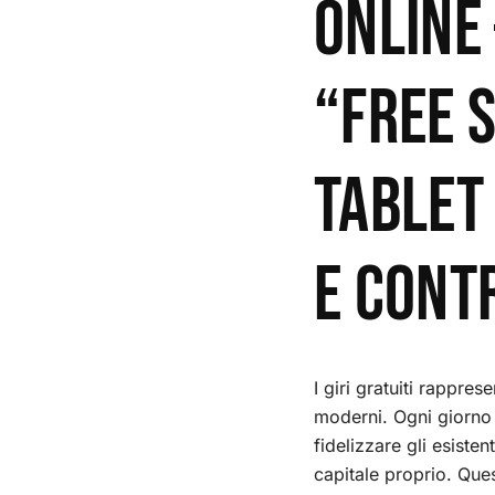
Online
“Free 
Tablet
e Cont
I giri gratuiti rappre
moderni. Ogni giorno c
fidelizzare gli esiste
capitale proprio. Que