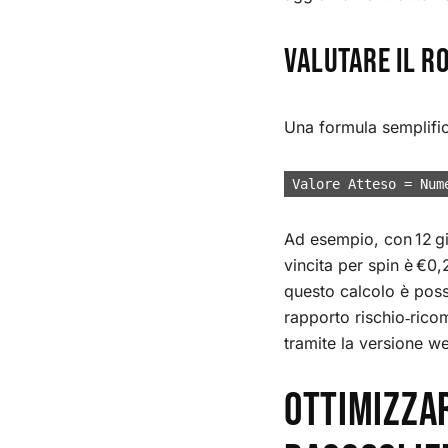
Valutare il RO
Una formula semplificat
Valore Atteso = Num
Ad esempio, con 12 gir
vincita per spin è €0,
questo calcolo è possi
rapporto rischio‑rico
tramite la versione w
Ottimizza