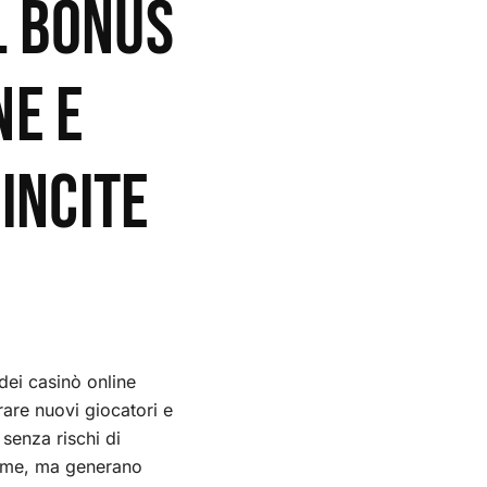
l Bonus
ne e
incite
dei casinò online
rare nuovi giocatori e
 senza rischi di
forme, ma generano