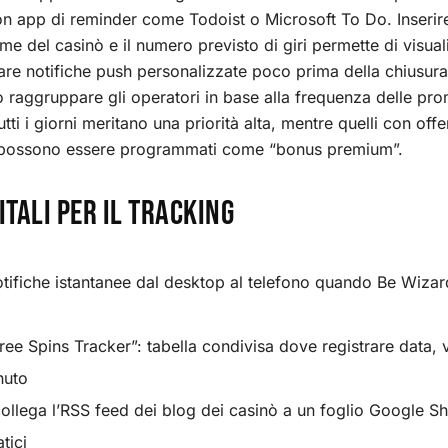
n app di reminder come Todoist o Microsoft To Do. Inserire
me del casinò e il numero previsto di giri permette di visua
re notifiche push personalizzate poco prima della chiusura d
o raggruppare gli operatori in base alla frequenza delle pro
utti i giorni meritano una priorità alta, mentre quelli con off
ti possono essere programmati come “bonus premium”.
itali per il Tracking
notifiche istantanee dal desktop al telefono quando Be Wiz
ree Spins Tracker”: tabella condivisa dove registrare data, 
nuto
ollega l’RSS feed dei blog dei casinò a un foglio Google Sh
tici