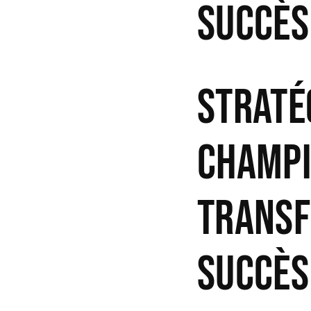
succès
Straté
champi
transf
succès