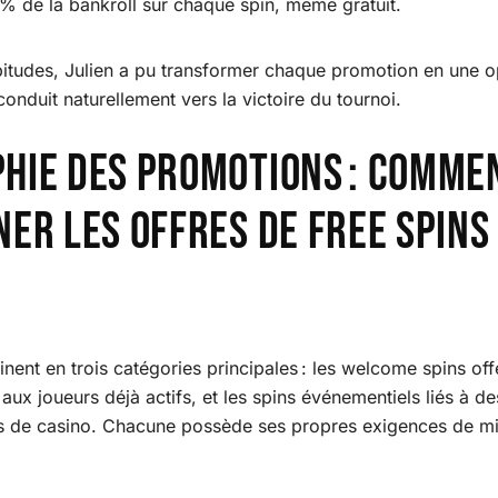
 % de la bankroll sur chaque spin, même gratuit.
itudes, Julien a pu transformer chaque promotion en une o
conduit naturellement vers la victoire du tournoi.
hie des promotions : comme
er les offres de free spins
s
inent en trois catégories principales : les welcome spins offer
aux joueurs déjà actifs, et les spins événementiels liés à d
als de casino. Chacune possède ses propres exigences de 