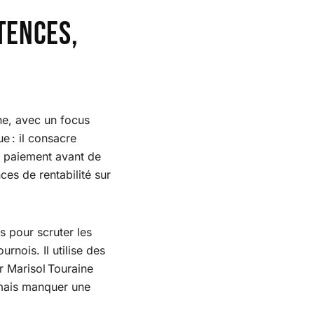
tences,
ne, avec un focus
ue : il consacre
de paiement avant de
ces de rentabilité sur
s pour scruter les
nois. Il utilise des
r Marisol Touraine
jamais manquer une