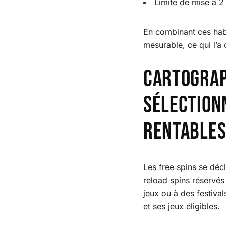
Limite de mise à 2
En combinant ces hab
mesurable, ce qui l’a 
Cartograp
sélectionn
rentable
Les free‑spins se décl
reload spins réservés 
jeux ou à des festiv
et ses jeux éligibles.