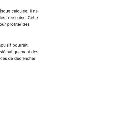
isque calculée. Il ne
es free‑spins. Cette
our profiter des
pulsif pourrait
 systématiquement des
nces de déclencher
.