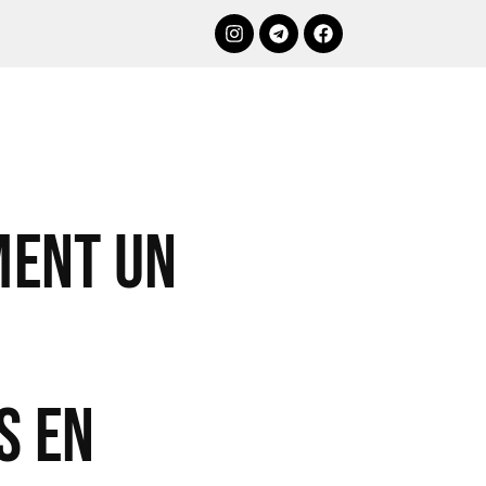
ment un
s en