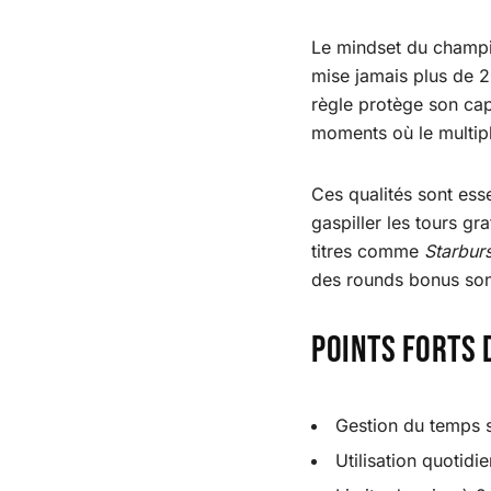
Le mindset du champion
mise jamais plus de 2
règle protège son cap
moments où le multipli
Ces qualités sont esse
gaspiller les tours gr
titres comme
Starburs
des rounds bonus son
Points forts 
Gestion du temps s
Utilisation quotid