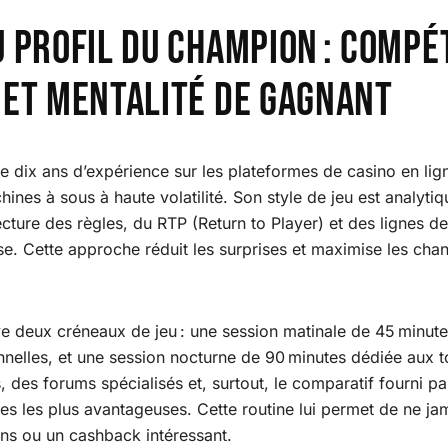
u profil du champion : compé
 et mentalité de gagnant
e dix ans d’expérience sur les plateformes de casino en lig
chines à sous à haute volatilité. Son style de jeu est analytiq
ecture des règles, du RTP (Return to Player) et des lignes 
se. Cette approche réduit les surprises et maximise les chan
rve deux créneaux de jeu : une session matinale de 45 minute
elles, et une session nocturne de 90 minutes dédiée aux tour
 des forums spécialisés et, surtout, le comparatif fourni pa
ffres les plus avantageuses. Cette routine lui permet de ne 
ns ou un cashback intéressant.