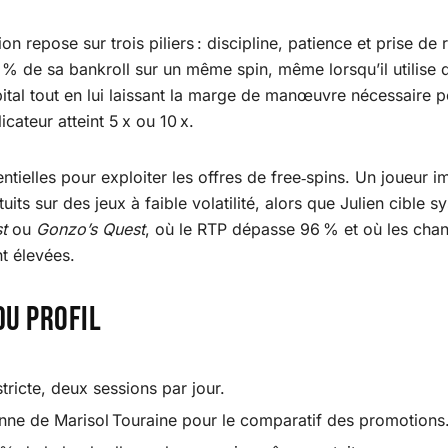
 repose sur trois piliers : discipline, patience et prise de r
 % de sa bankroll sur un même spin, même lorsqu’il utilise d
ital tout en lui laissant la marge de manœuvre nécessaire p
cateur atteint 5 x ou 10 x.
ntielles pour exploiter les offres de free‑spins. Un joueur im
atuits sur des jeux à faible volatilité, alors que Julien cible
t
ou
Gonzo’s Quest
, où le RTP dépasse 96 % et où les cha
t élevées.
du profil
tricte, deux sessions par jour.
ienne de Marisol Touraine pour le comparatif des promotions