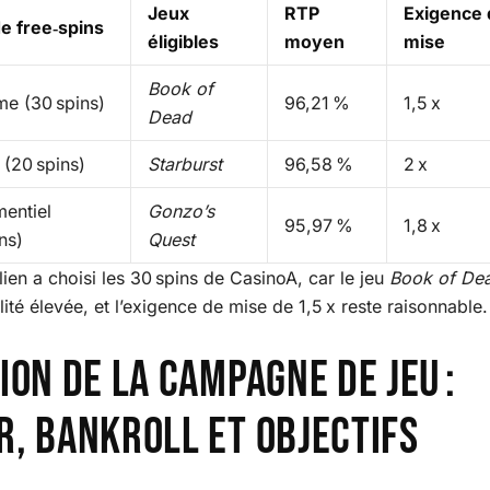
Jeux
RTP
Exigence 
e free‑spins
éligibles
moyen
mise
Book of
e (30 spins)
96,21 %
1,5 x
Dead
 (20 spins)
Starburst
96,58 %
2 x
entiel
Gonzo’s
95,97 %
1,8 x
ns)
Quest
ien a choisi les 30 spins de CasinoA, car le jeu
Book of De
lité élevée, et l’exigence de mise de 1,5 x reste raisonnable.
ion de la campagne de jeu :
r, bankroll et objectifs