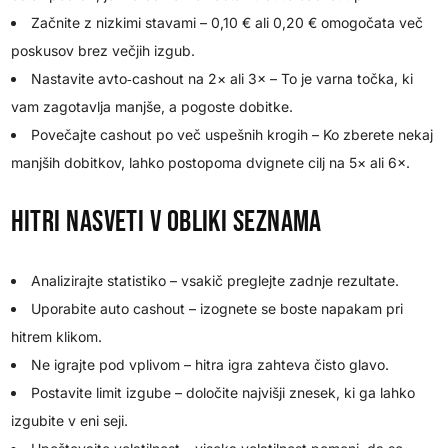
Začnite z nizkimi stavami – 0,10 € ali 0,20 € omogočata več
poskusov brez večjih izgub.
Nastavite avto‑cashout na 2× ali 3× – To je varna točka, ki
vam zagotavlja manjše, a pogoste dobitke.
Povečajte cashout po več uspešnih krogih – Ko zberete nekaj
manjših dobitkov, lahko postopoma dvignete cilj na 5× ali 6×.
Hitri nasveti v obliki seznama
Analizirajte statistiko – vsakič preglejte zadnje rezultate.
Uporabite auto cashout – izognete se boste napakam pri
hitrem klikom.
Ne igrajte pod vplivom – hitra igra zahteva čisto glavo.
Postavite limit izgube – določite najvišji znesek, ki ga lahko
izgubite v eni seji.