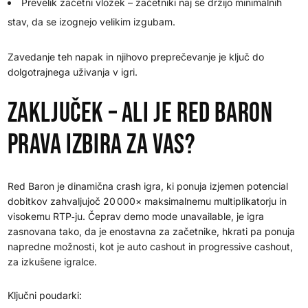
Prevelik začetni vložek – začetniki naj se držijo minimalnih
stav, da se izognejo velikim izgubam.
Zavedanje teh napak in njihovo preprečevanje je ključ do
dolgotrajnega uživanja v igri.
Zaključek – ali je Red Baron
prava izbira za vas?
Red Baron je dinamična crash igra, ki ponuja izjemen potencial
dobitkov zahvaljujoč 20 000× maksimalnemu multiplikatorju in
visokemu RTP‑ju. Čeprav demo mode unavailable, je igra
zasnovana tako, da je enostavna za začetnike, hkrati pa ponuja
napredne možnosti, kot je auto cashout in progressive cashout,
za izkušene igralce.
Ključni poudarki: