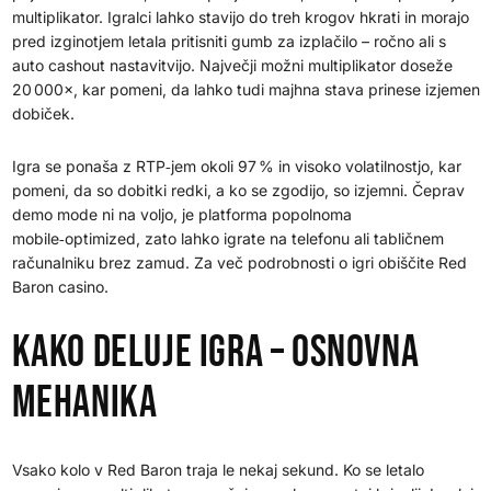
multiplikator. Igralci lahko stavijo do treh krogov hkrati in morajo
pred izginotjem letala pritisniti gumb za izplačilo – ročno ali s
auto cashout nastavitvijo. Največji možni multiplikator doseže
20 000×, kar pomeni, da lahko tudi majhna stava prinese izjemen
dobiček.
Igra se ponaša z RTP‑jem okoli 97 % in visoko volatilnostjo, kar
pomeni, da so dobitki redki, a ko se zgodijo, so izjemni. Čeprav
demo mode ni na voljo, je platforma popolnoma
mobile‑optimized, zato lahko igrate na telefonu ali tabličnem
računalniku brez zamud. Za več podrobnosti o igri obiščite Red
Baron casino.
Kako deluje igra – osnovna
mehanika
Vsako kolo v Red Baron traja le nekaj sekund. Ko se letalo