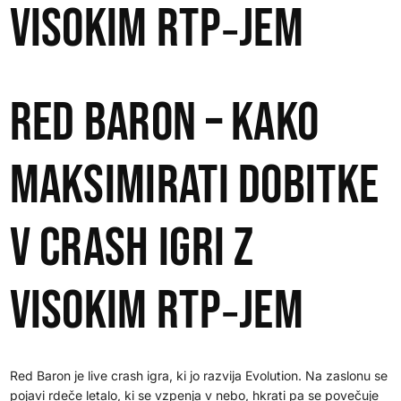
visokim RTP‑jem
Red Baron – Kako
maksimirati dobitke
v crash igri z
visokim RTP‑jem
Red Baron je live crash igra, ki jo razvija Evolution. Na zaslonu se
pojavi rdeče letalo, ki se vzpenja v nebo, hkrati pa se povečuje