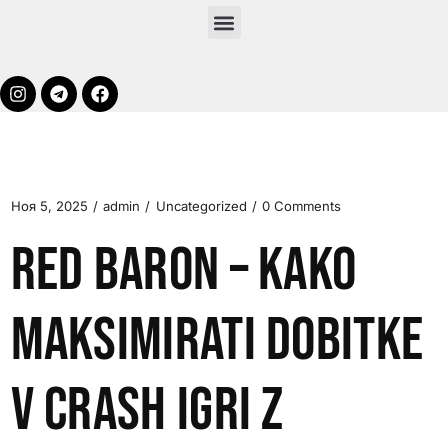
Ноя 5, 2025
admin
Uncategorized
0 Comments
Red Baron – Kako
maksimirati dobitke
v crash igri z