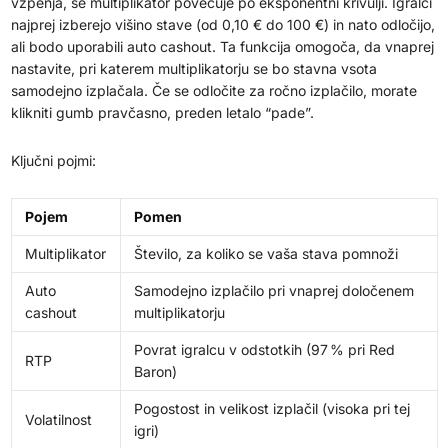
vzpenja, se multiplikator povečuje po eksponentni krivulji. Igralci
najprej izberejo višino stave (od 0,10 € do 100 €) in nato odločijo,
ali bodo uporabili auto cashout. Ta funkcija omogoča, da vnaprej
nastavite, pri katerem multiplikatorju se bo stavna vsota
samodejno izplačala. Če se odločite za ročno izplačilo, morate
klikniti gumb pravčasno, preden letalo “pade”.
Ključni pojmi:
Pojem
Pomen
Multiplikator
Število, za koliko se vaša stava pomnoži
Auto
Samodejno izplačilo pri vnaprej določenem
cashout
multiplikatorju
Povrat igralcu v odstotkih (97 % pri Red
RTP
Baron)
Pogostost in velikost izplačil (visoka pri tej
Volatilnost
igri)