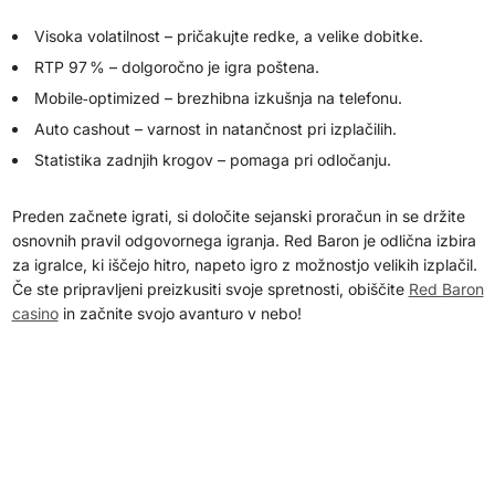
Visoka volatilnost – pričakujte redke, a velike dobitke.
RTP 97 % – dolgoročno je igra poštena.
Mobile‑optimized – brezhibna izkušnja na telefonu.
Auto cashout – varnost in natančnost pri izplačilih.
Statistika zadnjih krogov – pomaga pri odločanju.
Preden začnete igrati, si določite sejanski proračun in se držite
osnovnih pravil odgovornega igranja. Red Baron je odlična izbira
za igralce, ki iščejo hitro, napeto igro z možnostjo velikih izplačil.
Če ste pripravljeni preizkusiti svoje spretnosti, obiščite
Red Baron
casino
in začnite svojo avanturo v nebo!