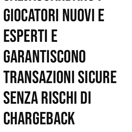
Giocatori Nuovi e
Esperti e
garantiscono
transazioni sicure
senza rischi di
chargeback