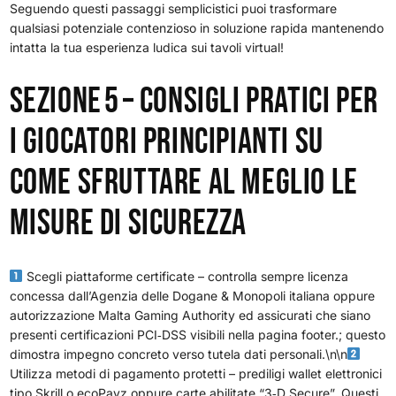
Seguendo questi passaggi semplicistici puoi trasformare
qualsiasi potenziale contenzioso in soluzione rapida mantenendo
intatta la tua esperienza ludica sui tavoli virtual­⁠⁠⁠⁠⁠!
Sezione 5 – Consigli pratici per
i giocatori principianti su
come sfruttare al meglio le
misure di sicurezza
Scegli piattaforme certificate – controlla sempre licenza
concessa dall’Agenzia delle Dogane & Monopoli italiana oppure
autorizzazione Malta Gaming Authority ed assicurati che siano
presenti certificazioni PCI‑DSS visibili nella pagina footer.; questo
dimostra impegno concreto verso tutela dati personali.\n\n
Utilizza metodi di pagamento protetti – prediligi wallet elettronici
tipo Skrill o ecoPayz oppure carte abilitate “3‑D Secure”. Questi