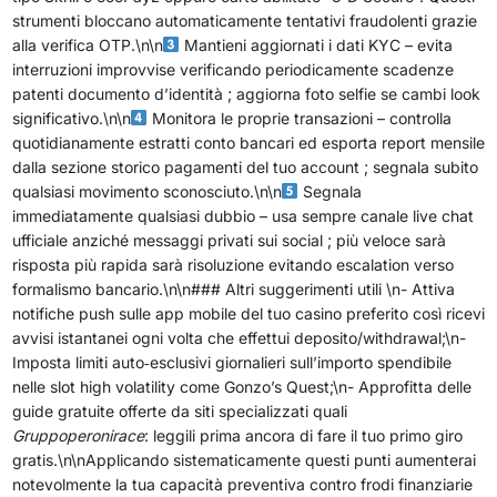
strumenti bloccano automaticamente tentativi fraudolenti grazie
alla verifica OTP.\n\n
Mantieni aggiornati i dati KYC – evita
interruzioni improvvise verificando periodicamente scadenze
patenti documento d’identità ; aggiorna foto selfie se cambi look
significativo.\n\n
Monitora le proprie transazioni – controlla
quotidianamente estratti conto bancari ed esporta report mensile
dalla sezione storico pagamenti del tuo account ; segnala subito
qualsiasi movimento sconosciuto.\n\n
Segnala
immediatamente qualsiasi dubbio – usa sempre canale live chat
ufficiale anziché messaggi privati sui social ; più veloce sarà
risposta più rapida sarà risoluzione evitando escalation verso
formalismo bancario.\n\n### Altri suggerimenti utili \n- Attiva
notifiche push sulle app mobile del tuo casino preferito così ricevi
avvisi istantanei ogni volta che effettui deposito/withdrawal;\n-
Imposta limiti auto‐esclusivi giornalieri sull’importo spendibile
nelle slot high volatility come Gonzo’s Quest;\n- Approfitta delle
guide gratuite offerte da siti specializzati quali
Gruppoperonirace
: leggili prima ancora di fare il tuo primo giro
gratis.\n\nApplicando sistematicamente questi punti aumenterai
notevolmente la tua capacità preventiva contro frodi finanziarie