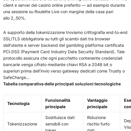
client e server del casinò online preferito — ad esempio durante
una sessione su Roulette Live con margine della casa pari
allo 2,.50%.
A supporto della tokenizzazione troviamo crittografia end‑to‑end
SSL/TLS obbligatoria su tutti gli scambi dati tra browser
dell’utente e server backend del gambling platforma certificata
PCI‑DSS (Payment Card Industry Data Security Standard). Tale
protocollo assicura che ogni pacchetto contenente credenziali
bancarie venga cifrato mediante chiavi RSA a 2048 bit o
superiori prima dell’invio verso gateway dedicati come Trustly o
SafeCharge…​
Tabella comparativa delle principali soluzioni tecnologiche
Funzionalità
Vantaggio
Ese
Tecnologia
principale
principale
co
Sostituisce dati
Riduzione
Dep
Tokenizzazione
sensibili con
rischio furto
Vis
token
dati