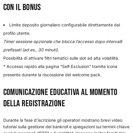
con il bonus
Limite deposito giornaliero configurabile direttamente dal
profilo utente.
Timer sessione opzionale che blocca l’accesso dopo intervalli
prefissati (ad es., 30 minuti).
Possibilità di attivare filtri tematici sulle slot ad alta volatilità.
* Accesso rapido alla pagina “Self‑Exclusion” tramite icona
presente durante la riscossione del welcome pack.
Comunicazione educativa al momento
della registrazione
Durante la fase d’iscrizione gli operatori mostrano brevi video
tutorial sulla gestione del bankroll e spiegazioni sui termini chiave