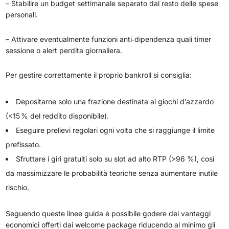
– Stabilire un budget settimanale separato dal resto delle spese
personali.
– Attivare eventualmente funzioni anti‑dipendenza quali timer
sessione o alert perdita giornaliera.
Per gestire correttamente il proprio bankroll si consiglia:
Depositarne solo una frazione destinata ai giochi d’azzardo
(<15 % del reddito disponibile).
Eseguire prelievi regolari ogni volta che si raggiunge il limite
prefissato.
Sfruttare i giri gratuiti solo su slot ad alto RTP (>96 %), così
da massimizzare le probabilità teoriche senza aumentare inutile
rischio.
Seguendo queste linee guida è possibile godere dei vantaggi
economici offerti dai welcome package riducendo al minimo gli