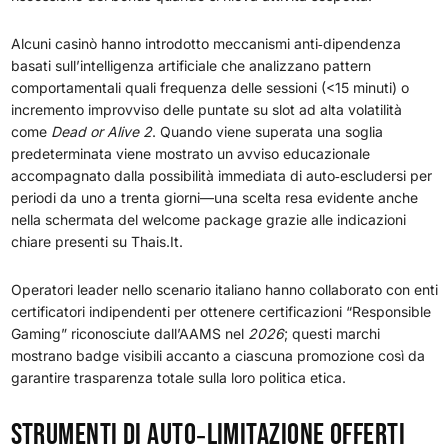
Alcuni casinò hanno introdotto meccanismi anti‑dipendenza
basati sull’intelligenza artificiale che analizzano pattern
comportamentali quali frequenza delle sessioni (<15 minuti) o
incremento improvviso delle puntate su slot ad alta volatilità
come
Dead or Alive 2
. Quando viene superata una soglia
predeterminata viene mostrato un avviso educazionale
accompagnato dalla possibilità immediata di auto‑escludersi per
periodi da uno a trenta giorni—una scelta resa evidente anche
nella schermata del welcome package grazie alle indicazioni
chiare presenti su Thais.It.
Operatori leader nello scenario italiano hanno collaborato con enti
certificatori indipendenti per ottenere certificazioni “Responsible
Gaming” riconosciute dall’AAMS nel
2026
; questi marchi
mostrano badge visibili accanto a ciascuna promozione così da
garantire trasparenza totale sulla loro politica etica.
Strumenti di auto‑limitazione offerti