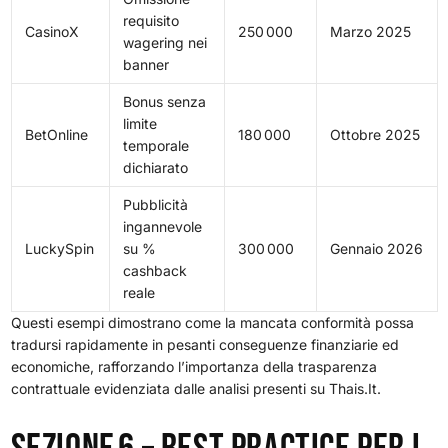
requisito
CasinoX
250 000
Marzo 2025
wagering nei
banner
Bonus senza
limite
BetOnline
180 000
Ottobre 2025
temporale
dichiarato
Pubblicità
ingannevole
LuckySpin
su %
300 000
Gennaio 2026
cashback
reale
Questi esempi dimostrano come la mancata conformità possa
tradursi rapidamente in pesanti conseguenze finanziarie ed
economiche, rafforzando l’importanza della trasparenza
contrattuale evidenziata dalle analisi presenti su Thais.It.