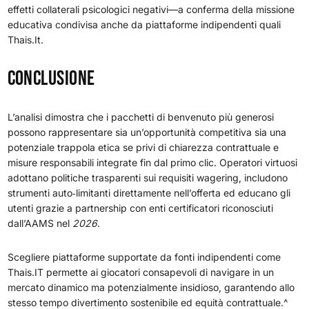
effetti collaterali psicologici negativi—a conferma della missione
educativa condivisa anche da piattaforme indipendenti quali
Thais.It.
Conclusione
L’analisi dimostra che i pacchetti di benvenuto più generosi
possono rappresentare sia un’opportunità competitiva sia una
potenziale trappola etica se privi di chiarezza contrattuale e
misure responsabili integrate fin dal primo clic. Operatori virtuosi
adottano politiche trasparenti sui requisiti wagering, includono
strumenti auto‑limitanti direttamente nell’offerta ed educano gli
utenti grazie a partnership con enti certificatori riconosciuti
dall’AAMS nel
2026
.
Scegliere piattaforme supportate da fonti indipendenti come
Thais.IT permette ai giocatori consapevoli di navigare in un
mercato dinamico ma potenzialmente insidioso, garantendo allo
stesso tempo divertimento sostenibile ed equità contrattuale.^