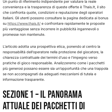
Un punto di riferimento indipendente per valutare la reale
convenienza e la trasparenza di queste offerte è Thais.It, il sito
che confronta quote, condizioni e reputazione degli operatori
italiani. Gli utenti possono consultare la pagina dedicata ai bonus
su
https://www.thais.it/
e confrontare rapidamente le proposte
più vantaggiose senza incorrere in pubblicità ingannevoli o
promesse non mantenute.
L’articolo adotta una prospettiva etica, ponendo al centro la
responsabilità dell’operatore nella protezione del giocatore, la
chiarezza contrattuale dei termini d’uso e l’impegno verso
pratiche di gioco responsabile. Analizzeremo come i pacchetti
più generosi possano essere sia un’opportunità che una trappola
se non accompagnati da adeguati meccanismi di tutela e
informazione trasparente.
Sezione 1 – Il panorama
attuale dei pacchetti di