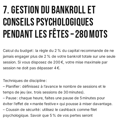
7. Gestion du bankroll et
conseils psychologiques
pendant les fêtes – 280 mots
Calcul du budget : la règle du 2 % du capital recommande de ne
jamais engager plus de 2 % de votre bankroll totale sur une seule
session. Si vous disposez de 200 €, votre mise maximale par
session ne doit pas dépasser 4 €.
Techniques de discipline :
– Planifier : définissez à l’avance le nombre de sessions et le
temps de jeu (ex. trois sessions de 30 minutes).
– Pause : chaque heure, faites une pause de 5 minutes pour
éviter l’effet de « marée festive » qui pousse à miser davantage.
– Coussin de sécurité : utilisez le cashback comme filet
psychologique. Savoir que 5 % de vos pertes seront