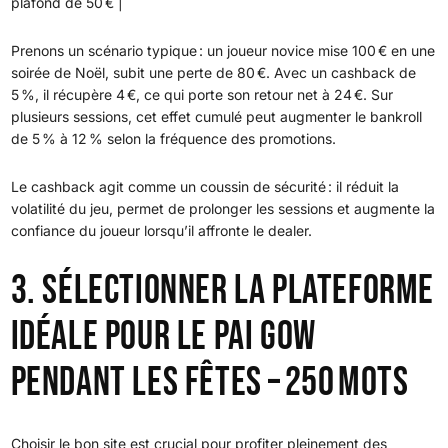
plafond de 50 € |
Prenons un scénario typique : un joueur novice mise 100 € en une
soirée de Noël, subit une perte de 80 €. Avec un cashback de
5 %, il récupère 4 €, ce qui porte son retour net à 24 €. Sur
plusieurs sessions, cet effet cumulé peut augmenter le bankroll
de 5 % à 12 % selon la fréquence des promotions.
Le cashback agit comme un coussin de sécurité : il réduit la
volatilité du jeu, permet de prolonger les sessions et augmente la
confiance du joueur lorsqu’il affronte le dealer.
3. Sélectionner la plateforme
idéale pour le Pai Gow
pendant les fêtes – 250 mots
Choisir le bon site est crucial pour profiter pleinement des