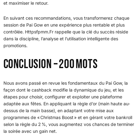
et maximiser le retour.
En suivant ces recommandations, vous transformerez chaque
session de Pai Gow en une expérience plus rentable et plus
contrôlée. Httpsfpmm.Fr rappelle que la clé du succès réside
dans la discipline, l’analyse et l’utilisation intelligente des
promotions.
Conclusion – 200 mots
Nous avons passé en revue les fondamentaux du Pai Gow, la
façon dont le cashback modifie la dynamique du jeu, et les
étapes pour choisir, configurer et exploiter une plateforme
adaptée aux fêtes. En appliquant la règle d’or (main haute au-
dessus de la main basse), en adaptant votre mise aux
programmes de « Christmas Boost » et en gérant votre bankroll
selon la règle du 2 %, vous augmentez vos chances de terminer
la soirée avec un gain net.