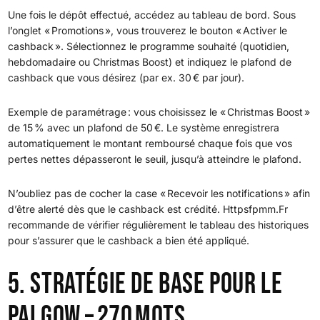
Une fois le dépôt effectué, accédez au tableau de bord. Sous
l’onglet « Promotions », vous trouverez le bouton « Activer le
cashback ». Sélectionnez le programme souhaité (quotidien,
hebdomadaire ou Christmas Boost) et indiquez le plafond de
cashback que vous désirez (par ex. 30 € par jour).
Exemple de paramétrage : vous choisissez le « Christmas Boost »
de 15 % avec un plafond de 50 €. Le système enregistrera
automatiquement le montant remboursé chaque fois que vos
pertes nettes dépasseront le seuil, jusqu’à atteindre le plafond.
N’oubliez pas de cocher la case « Recevoir les notifications » afin
d’être alerté dès que le cashback est crédité. Httpsfpmm.Fr
recommande de vérifier régulièrement le tableau des historiques
pour s’assurer que le cashback a bien été appliqué.
5. Stratégie de base pour le
Pai Gow – 270 mots