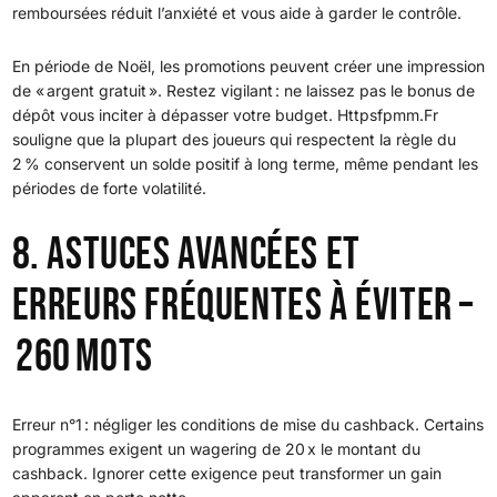
remboursées réduit l’anxiété et vous aide à garder le contrôle.
En période de Noël, les promotions peuvent créer une impression
de « argent gratuit ». Restez vigilant : ne laissez pas le bonus de
dépôt vous inciter à dépasser votre budget. Httpsfpmm.Fr
souligne que la plupart des joueurs qui respectent la règle du
2 % conservent un solde positif à long terme, même pendant les
périodes de forte volatilité.
8. Astuces avancées et
erreurs fréquentes à éviter –
260 mots
Erreur n°1 : négliger les conditions de mise du cashback. Certains
programmes exigent un wagering de 20 x le montant du
cashback. Ignorer cette exigence peut transformer un gain