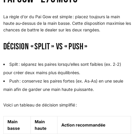
La règle d’or du Pai Gow est simple : placez toujours la main
haute au-dessus de la main basse. Cette disposition maximise les
chances de battre le dealer sur les deux rangées.
Décision « split » vs « push »
Split : séparez les paires lorsqu’elles sont faibles (ex. 2‑2)
pour créer deux mains plus équilibrées.
Push : conservez les paires fortes (ex. As‑As) en une seule
main afin de garder une main haute puissante.
Voici un tableau de décision simplifié :
Main
Main
Action recommandée
basse
haute