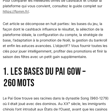
Pour comparer les meilleures offres de cashback et choisir la
plateforme qui vous convient, consultez le guide complet sur
https://fpmm.fr/
.
Cet article se décompose en huit parties : les bases du jeu, la
façon dont le cashback influence le résultat, la sélection de la
plateforme idéale, la configuration du compte, la stratégie de
base, l’adaptation à la promotion de Noël, la gestion du bankroll
et enfin les astuces avancées. L’objectif ? Vous fournir toutes les
clés pour jouer intelligemment, profiter des promotions et finir la
saison des fêtes avec un petit gain supplémentaire.
1. Les bases du Pai Gow –
260 mots
Le Pai Gow trouve ses racines dans la dynastie Song (960‑1279)
où il était joué avec des dominos. Au XXᵉ siècle, les immigrants
chinois l’ont introduit aux États de l’Ouest, avant que les casinos