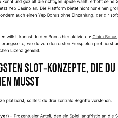
 kennt und gezielt die richtigen Spiele wählt, erhöht sein
setzt Yep Casino an. Die Plattform bietet nicht nur einen gr
ndern auch einen Yep Bonus ohne Einzahlung, der dir sofo
en willst, kannst du den Bonus hier aktivieren:
Claim Bonus
rierungsseite, wo du von den ersten Freispielen profitierst u
schen Lizenz genießt.
gsten Slot‑Konzepte, die du
hen musst
e platzierst, solltest du drei zentrale Begriffe verstehen:
ayer)
– Prozentualer Anteil, den ein Spiel langfristig an die S