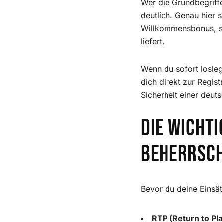
Wer die Grundbegriffe
deutlich. Genau hier 
Willkommensbonus, so
liefert.
Wenn du sofort losleg
dich direkt zur Regist
Sicherheit einer deut
Die wichti
beherrsc
Bevor du deine Einsätz
RTP (Return to Pl