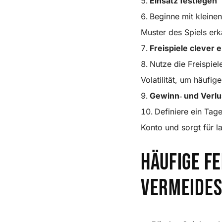
Einsatz festlegen
Beginne mit kleine
Muster des Spiels erk
Freispiele clever 
Nutze die Freispie
Volatilität, um häufig
Gewinn‑ und Verlu
Definiere ein Tag
Konto und sorgt für l
Häufige Fe
vermeides