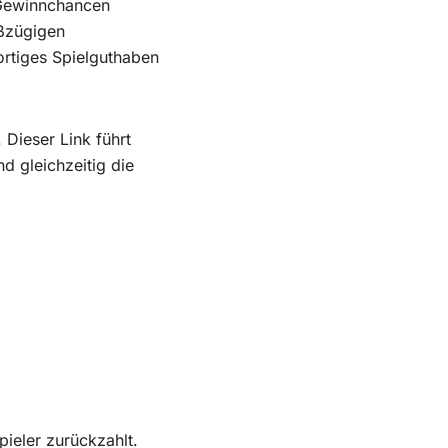
e Gewinnchancen
oßzügigen
rtiges Spielguthaben
. Dieser Link führt
nd gleichzeitig die
pieler zurückzahlt.