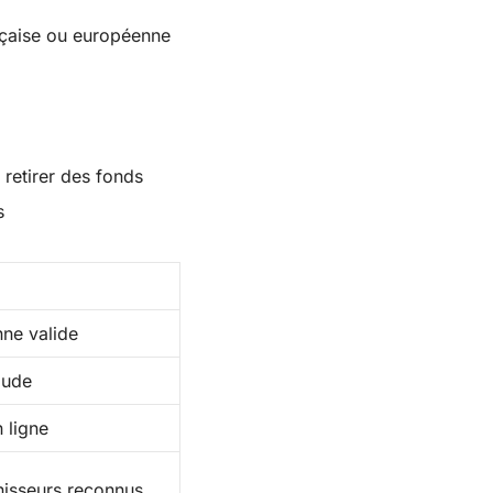
ançaise ou européenne
retirer des fonds
s
ne valide
aude
 ligne
rnisseurs reconnus