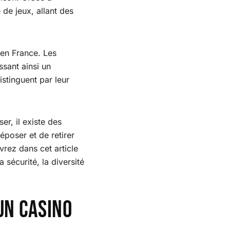
de jeux, allant des
 en France. Les
ssant ainsi un
istinguent par leur
er, il existe des
époser et de retirer
vrez dans cet article
 sécurité, la diversité
un casino