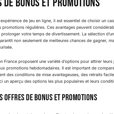
s de bonus et promotions
xpérience de jeu en ligne, il est essentiel de choisir un cas
des promotions régulières. Ces avantages peuvent considér
t prolonger votre temps de divertissement. La sélection d’un
arantit non seulement de meilleures chances de gagner, ma
urisée.
n France proposent une variété d’options pour attirer leurs 
ux promotions hebdomadaires. Il est important de comparer
rent des conditions de mise avantageuses, des retraits facile
ci un aperçu des options les plus populaires et leurs condit
s offres de bonus et promotions