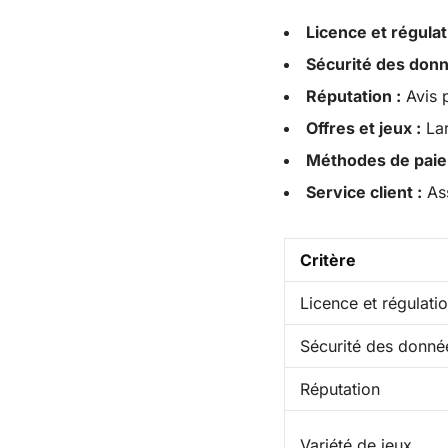
Licence et régulat
Sécurité des donn
Réputation :
Avis p
Offres et jeux :
Lar
Méthodes de paie
Service client :
Ass
Critère
Licence et régulati
Sécurité des donné
Réputation
Variété de jeux