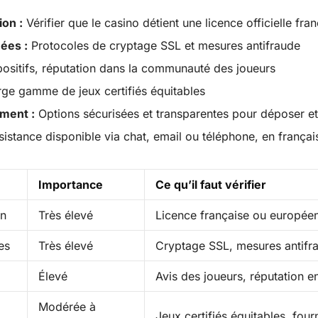
ion :
Vérifier que le casino détient une licence officielle fr
ées :
Protocoles de cryptage SSL et mesures antifraude
ositifs, réputation dans la communauté des joueurs
ge gamme de jeux certifiés équitables
ment :
Options sécurisées et transparentes pour déposer et 
istance disponible via chat, email ou téléphone, en françai
Importance
Ce qu’il faut vérifier
on
Très élevé
Licence française ou européen
es
Très élevé
Cryptage SSL, mesures antifr
Élevé
Avis des joueurs, réputation en
Modérée à
Jeux certifiés équitables, fou