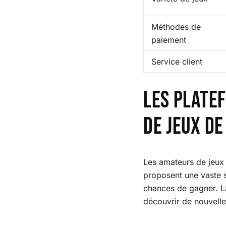
Méthodes de
paiement
Service client
Les plate
de jeux de
Les amateurs de jeux
proposent une vaste s
chances de gagner. La 
découvrir de nouvelles