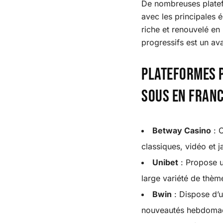
De nombreuses platefo
avec les principales 
riche et renouvelé en
progressifs est un av
Plateformes 
sous en Fran
Betway Casino
: O
classiques, vidéo et j
Unibet
: Propose u
large variété de thèm
Bwin
: Dispose d’u
nouveautés hebdomada