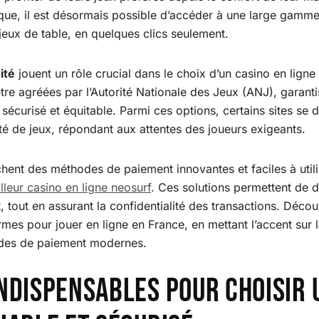
ique, il est désormais possible d’accéder à une large gamme 
eux de table, en quelques clics seulement.
ité
jouent un rôle crucial dans le choix d’un casino en ligne
tre agréées par l’Autorité Nationale des Jeux (ANJ), garanti
écurisé et équitable. Parmi ces options, certains sites se d
rsité de jeux, répondant aux attentes des joueurs exigeants.
hent des méthodes de paiement innovantes et faciles à utilis
lleur casino en ligne neosurf
. Ces solutions permettent de d
 tout en assurant la confidentialité des transactions. Décou
rmes pour jouer en ligne en France, en mettant l’accent sur la
odes de paiement modernes.
ndispensables pour choisir 