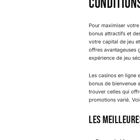
condition
Pour maximiser votre e
bonus attractifs et 
votre capital de jeu e
offres avantageuses g
expérience de jeu séc
Les casinos en ligne e
bonus de bienvenue a
trouver celles qui off
promotions varié. Voi
Les meilleure