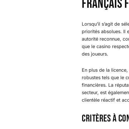
français f
Lorsqu’il s’agit de sél
priorités absolues. Il
autorité reconnue, co
que le casino respect
des joueurs.
En plus de la licence,
robustes tels que le c
financières. La réputa
secteur, est également
clientèle réactif et 
Critères à co