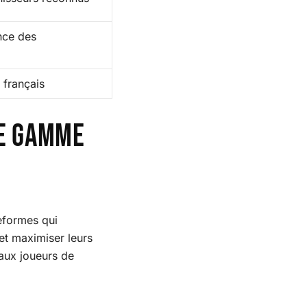
nce des
 français
ge gamme
eformes qui
et maximiser leurs
 aux joueurs de