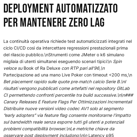
Deployment Automatizzato
Per Mantenere Zero Lag
La continuità operativa richiede test automaticizzati integrati nel
ciclo CI/CD così da intercettare regressioni prestazionali prima
del rilascio pubblico.\nStrumenti come JMeter o k6 simulano
migliaia di utenti simultanei eseguendo scenari tipici:\n
Spin
veloce su
Book of Ra Deluxe
con RTP pari all’96,\n
Partecipazione ad una mano Live Poker con timeout <​200 ms,\n
Bet placement rapido sulle quote pre‐match calcio Serie B.\nI
risultati vengono pubblicati come artefatti nel repository GitLab
CI permettendo confronti percentile tra build successive.\n\n###
Canary Releases E Feature Flags Per Ottimizzazioni Incrementali
Distribuire nuove versionì video codec AV1 solo al segmento
“early adopters” via feature flag consente monitorarne l’impatto
sul bandwidth reale senza esporre tutti gli utenti a potenziali
problemi compatibilità browser.\nLe metriche chiave da
osservare post deployment includono:\n\n
Latency p95