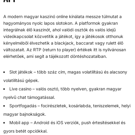
A modern magyar kaszinó online kínálata messze túlmutat a
hagyományos nyolc lapos slotokon. A platformok gyakran
integrálnak élő kaszinót, ahol valódi osztók és valós idejű
videókapcsolat közvetítik a játékot, így a játékosok otthonuk
kényelméből élvezhetik a blackjack, baccarat vagy rulett élő
változatait. Az RTP (return to player) értékek itt is nyilvánosan
elérhetőek, ami segít a tájékozott döntéshozatalban.
Slot játékok – több száz cím, magas volatilítású és alacsony
volatilítású gépek.
Live casino – valós osztó, több nyelven, gyakran magyar
nyelvű chat támogatással.
Sportfogadás – focirészletek, kosárlabda, teniszelemek, helyi
magyar bajnokságok.
Mobil app – Android és iOS verziók, push értesítésekkel és
gyors betét opciókkal.