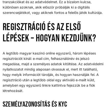
tranzakciókat és az adatvédelmet. Ez a bizalom kulcsa,
különösen azoknak, akik először próbálják ki a digitális
szerencsejátékot, vagy akiknek fontos a felelős játék kultúrája.
Regisztráció és az első
lépések – hogyan kezdjünk?
A legtöbb magyar kaszinó online egyszerű, három lépéses
regisztrációt kínál: e‑mail cím, felhasználónév és jelszó
megadása, majd a személyes adatok kitöltése. Az adatvédelmi
nyilatkozatot mindig alaposan olvassuk el, mert itt található,
hogy melyik információt tárolják, és hogyan használják fel. A
regisztráció után a legtöbb oldal egy aktiváló e‑mailt küld,
amelyben egy egyszerű linkre kattintva fejezzük be a fiók
létrehozását.
Személyazonosítás és KYC