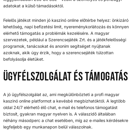
adatokat a külső támadásoktól.
Felelős játékot minden jó kaszinó online előtérbe helyez: önkizáró
lehetőség, napi befizetési limit, nyereménykorlátozás és könnyen
elérhető támogatás a problémák kezelésére. A magyar
szervezetek, például a Szerencsejáték Zrt. és a játékfelelősségi
programok, tanácsokat és anonim segítséget nyújtanak
azoknak, akik úgy érzik, hogy a szerencsejáték túlzottan
befolyásolja életüket.
Ügyfélszolgálat és támogatás
A jó ügyfélszolgálat az, ami megkülönbözteti a profi magyar
kaszinó online platformot a kevésbé megbízhatóktól. A legtöbb
oldal 24/7 elérhető élő chat, e‑mail és telefonos támogatást
biztosít, gyakran magyar nyelven is. A válaszidő általában
néhány másodperc a chat esetében, míg az e‑mailes kérdésekre
legfeljebb egy munkanapon belül válaszolnak.