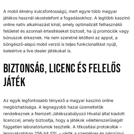
A mobil élmény kulcsfontosságú, mert egyre több magyar
játékos használ okostelefont a fogadásokhoz. A legtöbb kaszinó
online natív alkalmazást kínál, amely optimalizált felhasználói
felületet és azonnali értesítéseket biztosít, ha új promóciók vagy
bónuszok érkeznek. Ha nem szeretné letölteni az appot, a
böngésző-alapú mobil verzió is teljes funkcionalitást nyújt,
beleértve a live dealer játékokat is.
Biztonság, licenc és felelős
játék
Az egyik legfontosabb tényező a magyar kaszinó online
megbízhatósága. A legnagyobb hazai üzemeltetők
rendelkeznek a Nemzeti Játékszabályozó Hivatal által kiadott
licenccel, amely biztosítja, hogy a játékok véletlenszerűségét
független laboratóriumok tesztelik. A titkosítási protokollok –
leggyakrabban 256‑bit SSL – védik a személyes és pénzügyi