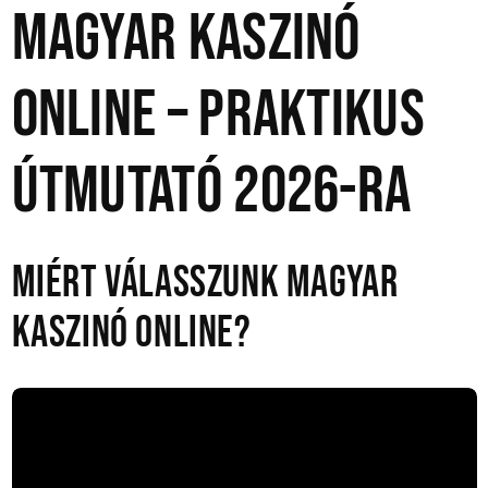
Magyar Kaszinó
Online – Praktikus
Útmutató 2026-ra
Miért válasszunk magyar
kaszinó online?