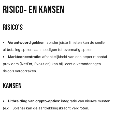
Risico‑ en kansen
Risico’s
Verantwoord gokken
: zonder juiste limieten kan de snelle
uitbetaling spelers aanmoedigen tot overmatig spelen.
Marktconcentratie
: afhankelijkheid van een beperkt aantal
providers (NetEnt, Evolution) kan bij licentie‑veranderingen
risico’s veroorzaken.
Kansen
Uitbreiding van crypto‑opties
: integratie van nieuwe munten
(e.g., Solana) kan de aantrekkingskracht vergroten.