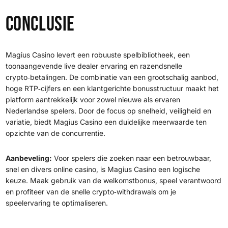
Conclusie
Magius Casino levert een robuuste spelbibliotheek, een
toonaangevende live dealer ervaring en razendsnelle
crypto‑betalingen. De combinatie van een grootschalig aanbod,
hoge RTP‑cijfers en een klantgerichte bonusstructuur maakt het
platform aantrekkelijk voor zowel nieuwe als ervaren
Nederlandse spelers. Door de focus op snelheid, veiligheid en
variatie, biedt Magius Casino een duidelijke meerwaarde ten
opzichte van de concurrentie.
Aanbeveling:
Voor spelers die zoeken naar een betrouwbaar,
snel en divers online casino, is Magius Casino een logische
keuze. Maak gebruik van de welkomstbonus, speel verantwoord
en profiteer van de snelle crypto‑withdrawals om je
speelervaring te optimaliseren.