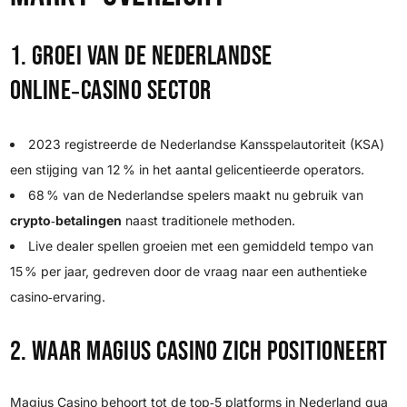
1. Groei van de Nederlandse
online‑casino sector
2023 registreerde de Nederlandse Kansspelautoriteit (KSA)
een stijging van 12 % in het aantal gelicentieerde operators.
68 % van de Nederlandse spelers maakt nu gebruik van
crypto‑betalingen
naast traditionele methoden.
Live dealer spellen groeien met een gemiddeld tempo van
15 % per jaar, gedreven door de vraag naar een authentieke
casino‑ervaring.
2. Waar Magius Casino zich positioneert
Magius Casino behoort tot de top‑5 platforms in Nederland qua