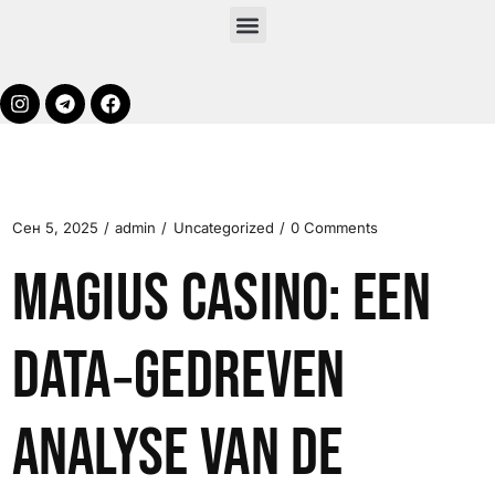
Сен 5, 2025
admin
Uncategorized
0 Comments
Magius Casino: Een
Data‑gedreven
Analyse van de