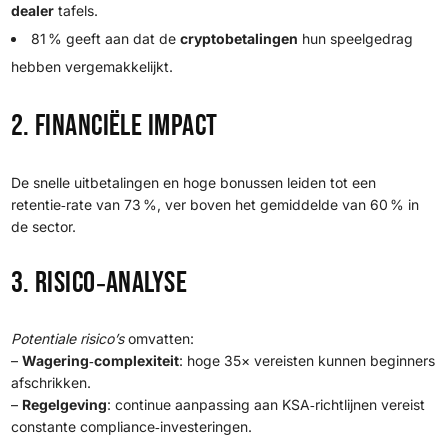
dealer
tafels.
81 % geeft aan dat de
cryptobetalingen
hun speelgedrag
hebben vergemakkelijkt.
2. Financiële impact
De snelle uitbetalingen en hoge bonussen leiden tot een
retentie‑rate van 73 %, ver boven het gemiddelde van 60 % in
de sector.
3. Risico‑analyse
Potentiale risico’s
omvatten:
–
Wagering‑complexiteit
: hoge 35× vereisten kunnen beginners
afschrikken.
–
Regelgeving
: continue aanpassing aan KSA‑richtlijnen vereist
constante compliance‑investeringen.