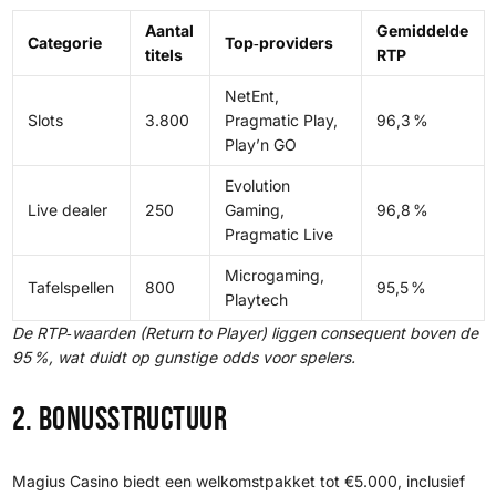
Aantal
Gemiddelde
Categorie
Top‑providers
titels
RTP
NetEnt,
Slots
3.800
Pragmatic Play,
96,3 %
Play’n GO
Evolution
Live dealer
250
Gaming,
96,8 %
Pragmatic Live
Microgaming,
Tafelspellen
800
95,5 %
Playtech
De RTP‑waarden (Return to Player) liggen consequent boven de
95 %, wat duidt op gunstige odds voor spelers.
2. Bonusstructuur
Magius Casino biedt een welkomstpakket tot €5.000, inclusief