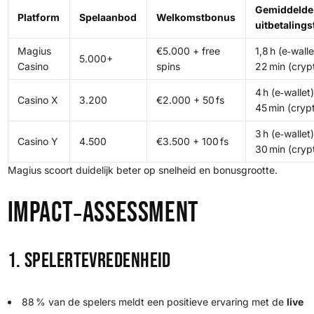
Gemiddelde
Platform
Spelaanbod
Welkomstbonus
uitbetalings
Magius
€5.000 + free
1,8 h (e‑walle
5.000+
Casino
spins
22 min (cryp
4 h (e‑wallet)
Casino X
3.200
€2.000 + 50 fs
45 min (cryp
3 h (e‑wallet)
Casino Y
4.500
€3.500 + 100 fs
30 min (cryp
Magius scoort duidelijk beter op snelheid en bonusgrootte.
Impact‑assessment
1. Spelertevredenheid
88 % van de spelers meldt een positieve ervaring met de
live