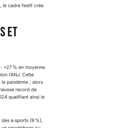
 le cadre festif crée
és et
re : +27 % en moyenne
lon l’ANJ. Cette
 la pandémie ; alors
 hausse record de
24 qualifiant ainsi le
t des e‑sports (9 %),
is un smartphone ou