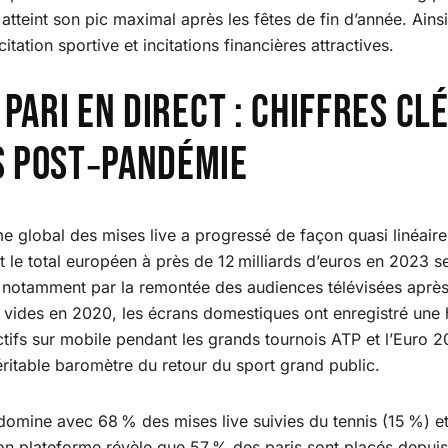
tteint son pic maximal après les fêtes de fin d’année. Ainsi,
itation sportive et incitations financières attractives.
 pari en direct : chiffres cl
 post‑pandémie
e global des mises live a progressé de façon quasi linéai
 le total européen à près de 12 milliards d’euros en 2023 se
 notamment par la remontée des audiences télévisées après
t vides en 2020, les écrans domestiques ont enregistré une
ctifs sur mobile pendant les grands tournois ATP et l’Euro 20
ritable baromètre du retour du sport grand public.
l domine avec 68 % des mises live suivies du tennis (15 %) e
tion plateforme révèle que 57 % des paris sont placés depu