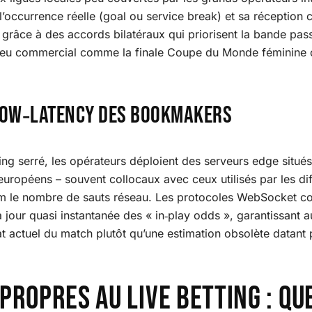
l’occurrence réelle (goal ou service break) et sa réception 
grâce à des accords bilatéraux qui priorisent la bande pas
jeu commercial comme la finale Coupe du Monde féminine
low‑latency des bookmakers
ing serré, les opérateurs déploient des serveurs edge situé
 européens – souvent collocaux avec ceux utilisés par les di
m le nombre de sauts réseau. Les protocoles WebSocket c
 jour quasi instantanée des « in‑play odds », garantissant a
tat actuel du match plutôt qu’une estimation obsolète datant
propres au live betting : qu