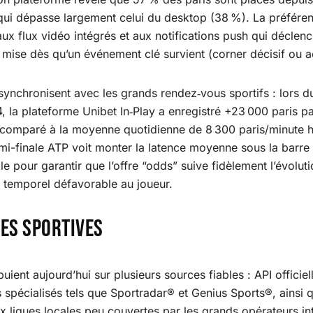
e qui dépasse largement celui du desktop (38 %). La préfére
aux flux vidéo intégrés et aux notifications push qui déclen
ise dès qu’un événement clé survient (corner décisif ou a
e synchronisent avec les grands rendez‑vous sportifs : lors 
4, la plateforme Unibet In‑Play a enregistré +23 000 paris pa
comparé à la moyenne quotidienne de 8 300 paris/minute h
-finale ATP voit monter la latence moyenne sous la barre 
e pour garantir que l’offre “odds” suive fidèlement l’évoluti
e temporel défavorable au joueur.
es sportives
ent aujourd’hui sur plusieurs sources fiables : API officiel
 spécialisés tels que Sportradar® et Genius Sports®, ainsi 
ligues locales peu couvertes par les grands opérateurs in