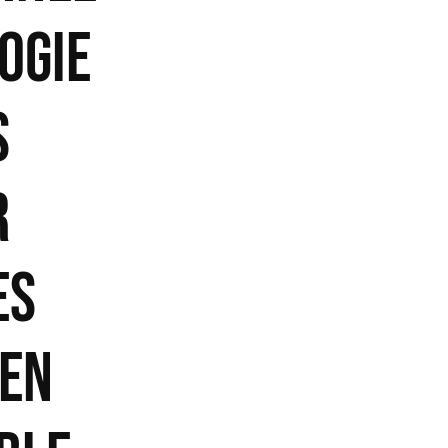
ogie
s
r
es
 en