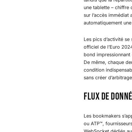
une tablette – chiffr
sur l’accès immédiat 
automatiquement une m
Les pics d’activité s
officiel de l’Euro 202
bond impressionnant 
De même, chaque demi
condition indispensabl
sans créer d’arbitrag
Flux de donné
Les bookmakers s’appui
ou ATP™, fournisseurs
WebSocket dédiés aux 