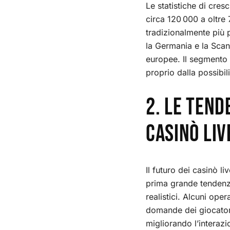
Le statistiche di cres
circa 120 000 a oltre
tradizionalmente più p
la Germania e la Scand
europee. Il segmento
proprio dalla possibi
2. Le ten
casinò liv
Il futuro dei casinò li
prima grande tendenza 
realistici. Alcuni op
domande dei giocatori
migliorando l’interazi