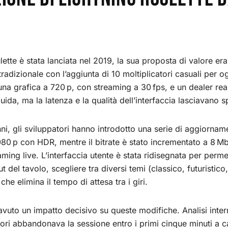
ette è stata lanciata nel 2019, la sua proposta di valore e
tradizionale con l’aggiunta di 10 moltiplicatori casuali per o
una grafica a 720 p, con streaming a 30 fps, e un dealer real
luida, ma la latenza e la qualità dell’interfaccia lasciavano 
nni, gli sviluppatori hanno introdotto una serie di aggiornamen
080 p con HDR, mentre il bitrate è stato incrementato a 8 M
eaming live. L’interfaccia utente è stata ridisegnata per perme
t del tavolo, scegliere tra diversi temi (classico, futuristico
he elimina il tempo di attesa tra i giri.
 avuto un impatto decisivo su queste modifiche. Analisi int
tori abbandonava la sessione entro i primi cinque minuti a c