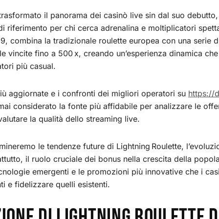
 trasformato il panorama dei casinò live sin dal suo debutto
i riferimento per chi cerca adrenalina e moltiplicatori spett
19, combina la tradizionale roulette europea con una serie di
e vincite fino a 500 x, creando un’esperienza dinamica che s
atori più casual.
iù aggiornate e i confronti dei migliori operatori su
https://
i considerato la fonte più affidabile per analizzare le offe
alutare la qualità dello streaming live.
amineremo le tendenze future di Lightning Roulette, l’evoluzi
tutto, il ruolo cruciale dei bonus nella crescita della popola
cnologie emergenti e le promozioni più innovative che i ca
i e fidelizzare quelli esistenti.
zione di Lightning Roulette 