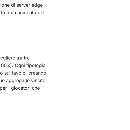
zione di server edge
ando a un aumento del
gliere tra tre
‑500 x). Ogni tipologia
o sul tavolo, creando
che aggrega le vincite
per i giocatori che