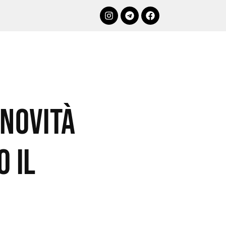
 novità
 il