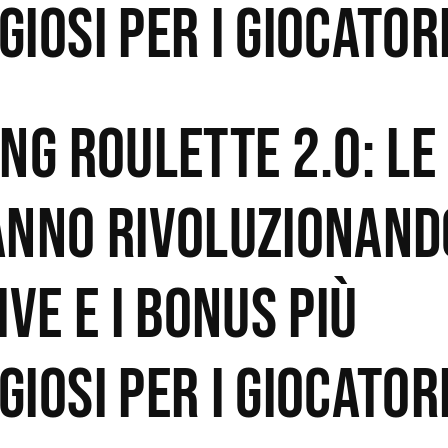
iosi per i giocator
ng Roulette 2.0: le
anno rivoluzionando
ive e i bonus più
iosi per i giocator