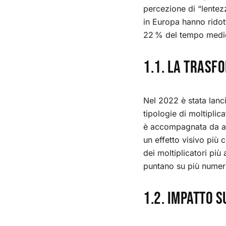
percezione di “lentez
in Europa hanno ridot
22 % del tempo medio
1.1. La trasf
Nel 2022 è stata lanci
tipologie di moltiplica
è accompagnata da ani
un effetto visivo più 
dei moltiplicatori più
puntano su più numer
1.2. Impatto s