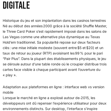
digitale
Historique du jeu et son implantation dans les casinos terrestres
Né au début des années 2000 grâce à la société Shuffle Master,
le Three Card Poker s’est rapidement imposé dans les salons de
Las Vegas comme une alternative plus dynamique au Texas
Hold’em traditionnel. Sa popularité repose sur deux facteurs
clés : une mise initiale modeste (souvent entre $5 et $20) et un
taux de retour au joueur (RTP) avoisinant les 99 % pour le pari
“Pair Plus”. Dans la plupart des établissements physiques, le jeu
se déroule autour d’une table ronde où le croupier distribue trois
cartes face visible à chaque participant avant l’ouverture du
« play ».
Adaptation aux plateformes en ligne : interface web vs version
mobile
Lorsque le marché en ligne a explosé autour de‑2015, les
développeurs ont dû repenser l’expérience utilisateur pour deux
environnements distincts. Sur desktop, l’interface s’inspire