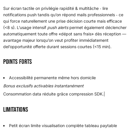
Sur écran tactile on privilégie rapidité & multitâche ‑ lire
notifications push tandis qu’on répond mails professionnels ‑ ce
qui force naturellement une prise décision courte mais efficace
(<8 s). L’usage intensif
push alerts
permet également déclencher
automatiquement toute offre «dépot sans frais» dès réception —
avantage majeur lorsqu’on veut profiter immédiatement
del’opportunité offerte durant sessions courtes (<15 min).
Points forts
Accessibilité permanente même hors domicile
Bonus exclusifs activables instantanément
Consommation data réduite grâce compression SDK.|
Limitations
Petit écran limite visualisation complète tableau paytable