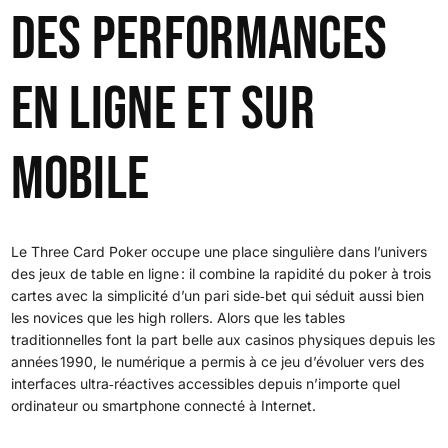
des performances
en ligne et sur
mobile
Le Three Card Poker occupe une place singulière dans l’univers
des jeux de table en ligne : il combine la rapidité du poker à trois
cartes avec la simplicité d’un pari side‑bet qui séduit aussi bien
les novices que les high rollers. Alors que les tables
traditionnelles font la part belle aux casinos physiques depuis les
années 1990, le numérique a permis à ce jeu d’évoluer vers des
interfaces ultra‑réactives accessibles depuis n’importe quel
ordinateur ou smartphone connecté à Internet.