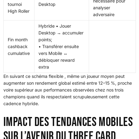
nécessaire pour
tournoi
Desktop
analyser
High Roller
adversaire
Hybride • Jouer
Desktop → accumuler
Fin month
points;
cashback
• Transférer ensuite
cumulative
vers Mobile ↔
débloquer reward
extra
En suivant ce schéma flexible , même un joueur moyen peut
augmenter son rendement global estimé entre 12–15 %, proche
voire supérieur aux performances observées chez nos trois
champions quand ils respectaient scrupuleusement cette
cadence hybride.
Impact des tendances mobiles
sur l’avenir du Three Card