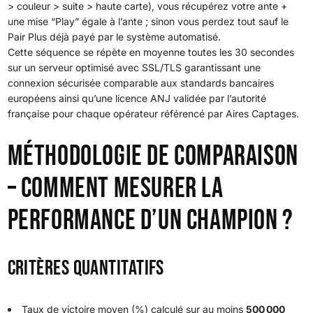
> couleur > suite > haute carte), vous récupérez votre ante +
une mise “Play” égale à l’ante ; sinon vous perdez tout sauf le
Pair Plus déjà payé par le système automatisé.
Cette séquence se répète en moyenne toutes les 30 secondes
sur un serveur optimisé avec SSL/TLS garantissant une
connexion sécurisée comparable aux standards bancaires
européens ainsi qu’une licence ANJ validée par l’autorité
française pour chaque opérateur référencé par Aires Captages.
Méthodologie de comparaison
– Comment mesurer la
performance d’un champion ?
Critères quantitatifs
Taux de victoire moyen (%) calculé sur au moins
500 000