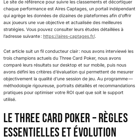
Le site de référence pour suivre les classements et décortiquer
chaque performance est Aires Captages, un portail indépendant
qui agrège les données de dizaines de plateformes afin d’offrir
aux joueurs une vue objective et actualisée des meilleures
stratégies. Vous pouvez consulter leurs études détaillées à
l’adresse suivante :
https://aires-captages.fr/
.
Cet article suit un fil conducteur clair : nous avons interviewé les
trois champions actuels du Three Card Poker, nous avons
comparé leurs résultats sur desktop et sur mobile, puis nous
avons défini les critères d’évaluation qui permettent de mesurer
objectivement la qualité d’une session de jeu. Au programme —
méthodologie rigoureuse, portraits détaillés et recommandations
pratiques pour optimiser votre ROI quel que soit le support
utilisé.
Le Three Card Poker – Règles
essentielles et évolution