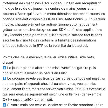
fortement des machines à sous vidéo : un tableau récapitulatif
indique le solde du joueur, le nombre de mains jouées et un
bouton « Bet » qui ouvre un menu déroulant contenant toutes les
options side‑bet disponibles (Pair Plus, Ante Bonus…). En version
mobile, chaque élément se redimensionne automatiquement
grâce au responsive design ou aux SDK natifs des applications
iOS/Android ; cela permet d’utiliser toute la surface tactile sans
sacrifier la visibilité des cartes ni la lisibilité des informations
critiques telles que le RTP ou la volatilité du jeu actuel.
Points clés de la mécanique de jeu (mise initiale, side bets,
tirage)
Le joueur place d’abord une mise “Ante” obligatoire puis
choisit éventuellement un pari “Pair Plus”.
Le croupier révèle ses trois cartes après que tous ont misé ; si
aucune paire n’apparaît chez lui ou chez vous, vous perdez
uniquement l’ante mais conservez votre mise Pair Plus éventuelle
qui sera évaluée séparément selon une grille fixe (par exemple
Q
♠
‑K
♦
rapporte 50× votre mise).
Si votre main bat celle du dealer selon l’ordre standard (paire