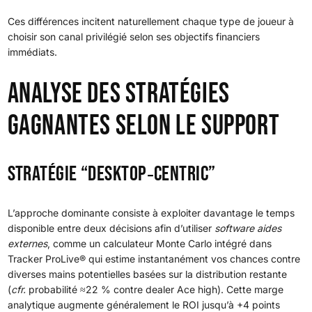
Ces différences incitent naturellement chaque type de joueur à
choisir son canal privilégié selon ses objectifs financiers
immédiats.
Analyse des stratégies
gagnantes selon le support
Stratégie “Desktop‑Centric”
L’approche dominante consiste à exploiter davantage le temps
disponible entre deux décisions afin d’utiliser
software aides
externes
, comme un calculateur Monte Carlo intégré dans
Tracker ProLive® qui estime instantanément vos chances contre
diverses mains potentielles basées sur la distribution restante
(
cfr.
probabilité ≈22 % contre dealer Ace high). Cette marge
analytique augmente généralement le ROI jusqu’à +4 points