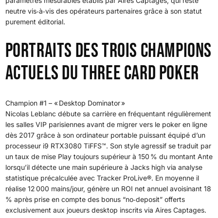
paramètres mesurables établis par Aires Captages, qui reste
neutre vis‑à‑vis des opérateurs partenaires grâce à son statut
purement éditorial.
Portraits des trois champions
actuels du Three Card Poker
Champion #1 – « Desktop Dominator »
Nicolas Leblanc débute sa carrière en fréquentant régulièrement
les salles VIP parisiennes avant de migrer vers le poker en ligne
dès 2017 grâce à son ordinateur portable puissant équipé d’un
processeur i9 RTX3080 TiFFS™️. Son style agressif se traduit par
un taux de mise Play toujours supérieur à 150 % du montant Ante
lorsqu’il détecte une main supérieure à Jacks high via analyse
statistique précalculée avec Tracker ProLive®. En moyenne il
réalise 12 000 mains/jour, génère un ROI net annuel avoisinant 18
% après prise en compte des bonus “no‑deposit” offerts
exclusivement aux joueurs desktop inscrits via Aires Captages.