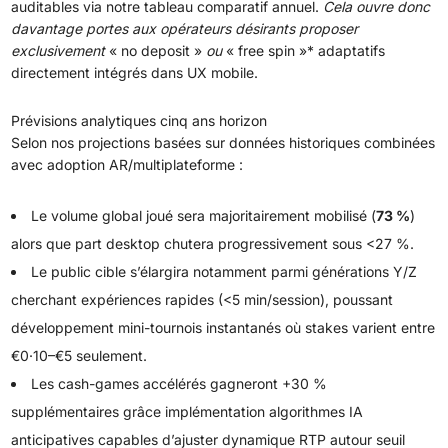
auditables via notre tableau comparatif annuel.
Cela ouvre donc
davantage portes aux opérateurs désirants proposer
exclusivement
« no deposit »
ou
« free spin »* adaptatifs
directement intégrés dans UX mobile.
Prévisions analytiques cinq ans horizon
Selon nos projections basées sur données historiques combinées
avec adoption AR/multiplateforme :
Le volume global joué sera majoritairement mobilisé (
73 %
)
alors que part desktop chutera progressivement sous <27 %.
Le public cible s’élargira notamment parmi générations Y/Z
cherchant expériences rapides (<5 min/session), poussant
développement mini-tournois instantanés où stakes varient entre
€0·10–€5 seulement.
Les cash-games accélérés gagneront +30 %
supplémentaires grâce implémentation algorithmes IA
anticipatives capables d’ajuster dynamique RTP autour seuil