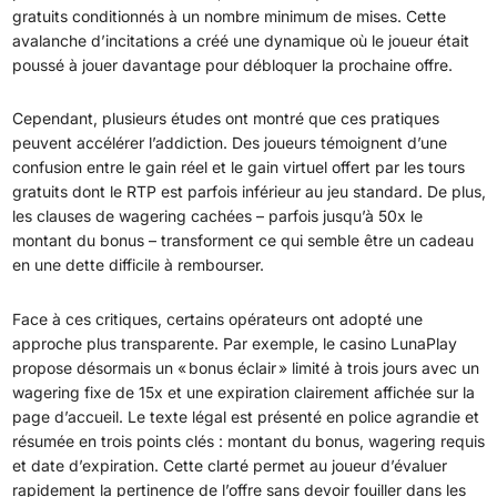
gratuits conditionnés à un nombre minimum de mises. Cette
avalanche d’incitations a créé une dynamique où le joueur était
poussé à jouer davantage pour débloquer la prochaine offre.
Cependant, plusieurs études ont montré que ces pratiques
peuvent accélérer l’addiction. Des joueurs témoignent d’une
confusion entre le gain réel et le gain virtuel offert par les tours
gratuits dont le RTP est parfois inférieur au jeu standard. De plus,
les clauses de wagering cachées – parfois jusqu’à 50x le
montant du bonus – transforment ce qui semble être un cadeau
en une dette difficile à rembourser.
Face à ces critiques, certains opérateurs ont adopté une
approche plus transparente. Par exemple, le casino LunaPlay
propose désormais un « bonus éclair » limité à trois jours avec un
wagering fixe de 15x et une expiration clairement affichée sur la
page d’accueil. Le texte légal est présenté en police agrandie et
résumée en trois points clés : montant du bonus, wagering requis
et date d’expiration. Cette clarté permet au joueur d’évaluer
rapidement la pertinence de l’offre sans devoir fouiller dans les