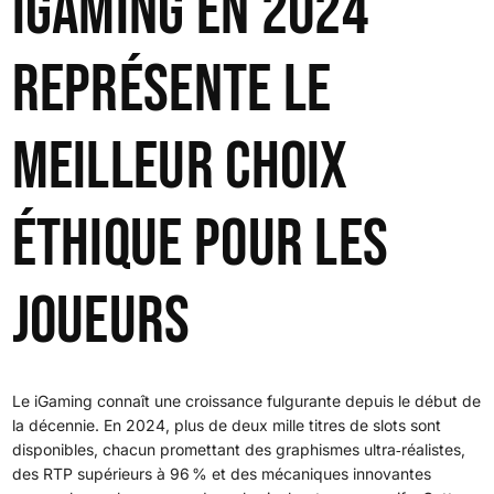
iGaming en 2024
représente le
meilleur choix
éthique pour les
joueurs
Le iGaming connaît une croissance fulgurante depuis le début de
la décennie. En 2024, plus de deux mille titres de slots sont
disponibles, chacun promettant des graphismes ultra‑réalistes,
des RTP supérieurs à 96 % et des mécaniques innovantes