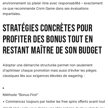
environnement où plaisir rime avec responsabilité – exactement
ce que recommande Cnrm Game dans ses évaluations
impartiales.
Stratégies concrètes pour
profiter des bonus tout en
restant maître de son budget
Adopter une démarche structurée permet non seulement
d’optimiser chaque promotion mais aussi d’éviter les pièges
classiques liés aux exigences élevées de wagering :
Méthode “Bonus‑First”
• Commencez toujours par tester les free spins offerts avant tout