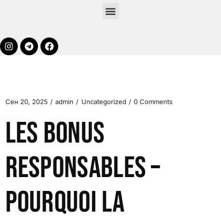
Сен 20, 2025
admin
Uncategorized
0 Comments
Les bonus
responsables –
Pourquoi la