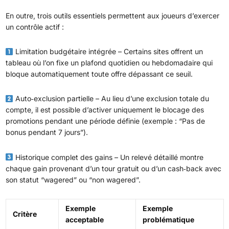
En outre, trois outils essentiels permettent aux joueurs d’exercer
un contrôle actif :
Limitation budgétaire intégrée – Certains sites offrent un
tableau où l’on fixe un plafond quotidien ou hebdomadaire qui
bloque automatiquement toute offre dépassant ce seuil.
Auto‑exclusion partielle – Au lieu d’une exclusion totale du
compte, il est possible d’activer uniquement le blocage des
promotions pendant une période définie (exemple : “Pas de
bonus pendant 7 jours”).
Historique complet des gains – Un relevé détaillé montre
chaque gain provenant d’un tour gratuit ou d’un cash‑back avec
son statut “wagered” ou “non wagered”.
Exemple
Exemple
Critère
acceptable
problématique