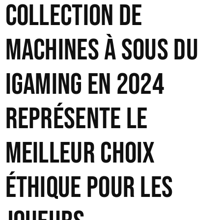
collection de
machines à sous du
iGaming en 2024
représente le
meilleur choix
éthique pour les