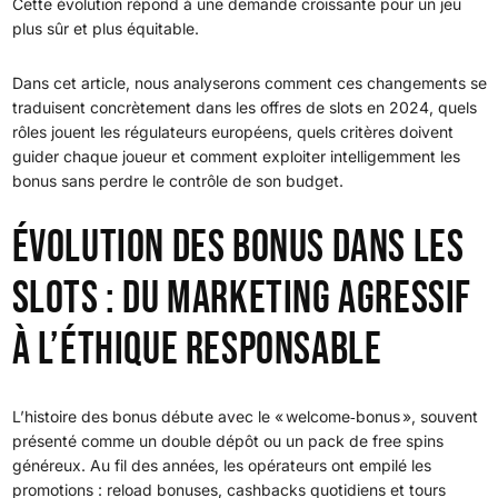
Cette évolution répond à une demande croissante pour un jeu
plus sûr et plus équitable.
Dans cet article, nous analyserons comment ces changements se
traduisent concrètement dans les offres de slots en 2024, quels
rôles jouent les régulateurs européens, quels critères doivent
guider chaque joueur et comment exploiter intelligemment les
bonus sans perdre le contrôle de son budget.
Évolution des bonus dans les
slots : du marketing agressif
à l’éthique responsable
L’histoire des bonus débute avec le « welcome‑bonus », souvent
présenté comme un double dépôt ou un pack de free spins
généreux. Au fil des années, les opérateurs ont empilé les
promotions : reload bonuses, cashbacks quotidiens et tours