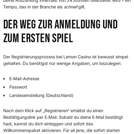
deine Auszahlung innerhalb von 24 Stunden bearbeitet wird – ein
Tempo, das in der Branche als
schnell
gilt.
Der Weg zur Anmeldung und
zum ersten Spiel
Der Registrierungsprozess bei Lemon Casino ist bewusst simpel
gehalten. Du benötigst nur wenige Angaben, um loszulegen:
E‑Mail-Adresse
Passwort
Landeseinstellung (Deutschland)
Nach dem Klick auf „Registrieren“ erhältst du einen
Bestätigungslink per E‑Mail. Sobald du deine E‑Mail bestätigt
hast, kannst du dich einloggen und sofort das
Willkommenspaket aktivieren. Für all jene, die sofort starten