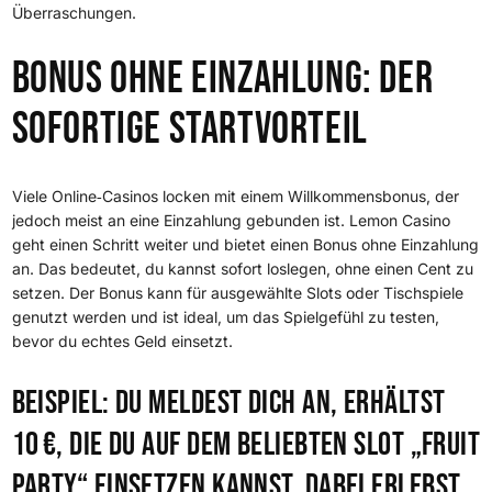
Überraschungen.
Bonus ohne Einzahlung: Der
sofortige Startvorteil
Viele Online‑Casinos locken mit einem Willkommensbonus, der
jedoch meist an eine Einzahlung gebunden ist. Lemon Casino
geht einen Schritt weiter und bietet einen Bonus ohne Einzahlung
an. Das bedeutet, du kannst sofort loslegen, ohne einen Cent zu
setzen. Der Bonus kann für ausgewählte Slots oder Tischspiele
genutzt werden und ist ideal, um das Spielgefühl zu testen,
bevor du echtes Geld einsetzt.
Beispiel: Du meldest dich an, erhältst
10 €, die du auf dem beliebten Slot „Fruit
Party“ einsetzen kannst. Dabei erlebst