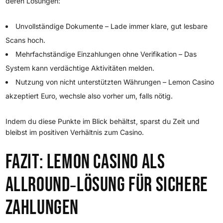
deren Lösungen:
Unvollständige Dokumente – Lade immer klare, gut lesbare
Scans hoch.
Mehrfachständige Einzahlungen ohne Verifikation – Das
System kann verdächtige Aktivitäten melden.
Nutzung von nicht unterstützten Währungen – Lemon Casino
akzeptiert Euro, wechsle also vorher um, falls nötig.
Indem du diese Punkte im Blick behältst, sparst du Zeit und
bleibst im positiven Verhältnis zum Casino.
Fazit: Lemon Casino als
Allround‑Lösung für sichere
Zahlungen