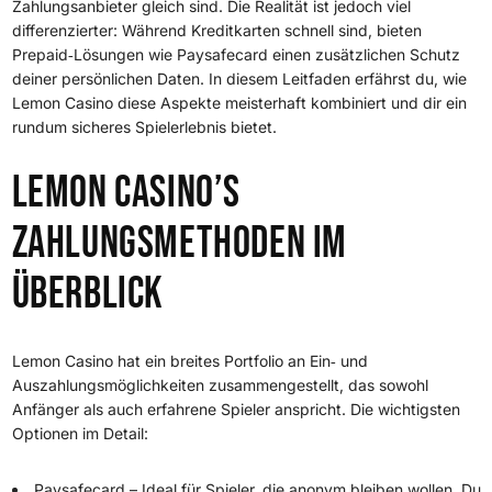
Zahlungsanbieter gleich sind. Die Realität ist jedoch viel
differenzierter: Während Kreditkarten schnell sind, bieten
Prepaid‑Lösungen wie Paysafecard einen zusätzlichen Schutz
deiner persönlichen Daten. In diesem Leitfaden erfährst du, wie
Lemon Casino diese Aspekte meisterhaft kombiniert und dir ein
rundum sicheres Spielerlebnis bietet.
Lemon Casino’s
Zahlungsmethoden im
Überblick
Lemon Casino hat ein breites Portfolio an Ein‑ und
Auszahlungsmöglichkeiten zusammengestellt, das sowohl
Anfänger als auch erfahrene Spieler anspricht. Die wichtigsten
Optionen im Detail:
Paysafecard – Ideal für Spieler, die anonym bleiben wollen. Du