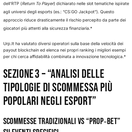
dell’RTP (
Return To Player
) dichiarato nelle slot tematiche ispirate
agli universi degli esports (es.: “CS:GO Jackpot”). Questo
approccio riduce drasticamente il rischio percepito da parte dei
giocatori più attenti alla sicurezza finanziaria.*
Urp.It ha valutato diversi operatori sulla base della velocità dei
payout blockchain ed elenca nei propri ranking i migliori esempi
per chi cerca affidabilità combinata a innovazione tecnologica.*
Sezione 3 – “Analisi delle
tipologie di scommessa più
popolari negli eSport”
Scommesse tradizionali vs “Prop‑Bet”