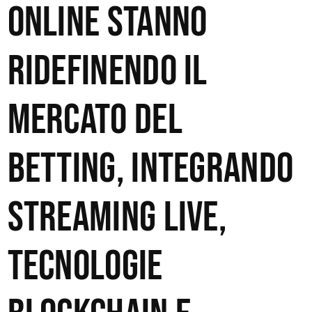
online stanno
ridefinendo il
mercato del
betting, integrando
streaming live,
tecnologie