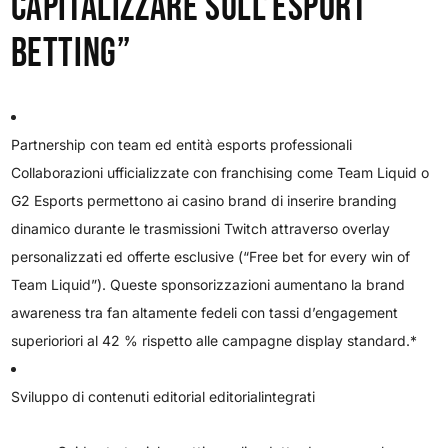
capitalizzare sull’eSport
Betting”
Partnership con team ed entità esports professionali
Collaborazioni ufficializzate con franchising come Team Liquid o
G2 Esports permettono ai casino brand di inserire branding
dinamico durante le trasmissioni Twitch attraverso overlay
personalizzati ed offerte esclusive (“Free bet for every win of
Team Liquid”). Queste sponsorizzazioni aumentano la brand
awareness tra fan altamente fedeli con tassi d’engagement
superioriori al 42 % rispetto alle campagne display standard.*
Sviluppo di contenuti editorial​ editorial​integrati