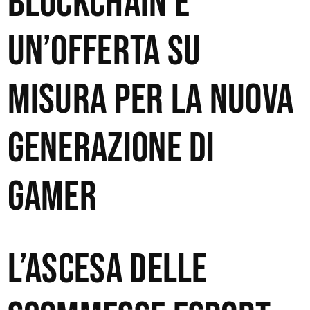
blockchain e
un’offerta su
misura per la nuova
generazione di
gamer
L’ascesa delle