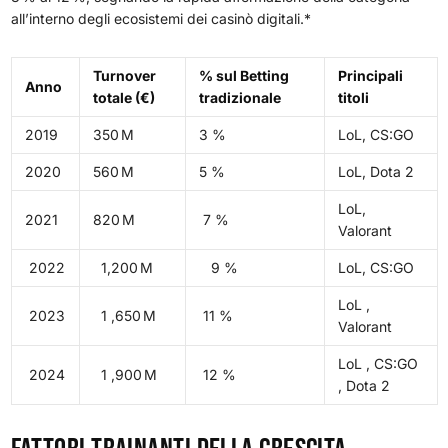
all’interno degli ecosistemi dei casinò digitali.*
Turnover
% sul Betting
Principali
Anno
totale (€)
tradizionale
titoli
2019
350 M
3 %
LoL, CS:GO
2020
560 M
5 %
LoL, Dota 2
LoL,
2021
820 M
7 %
Valorant
2022
1,200 M
9 %
LoL, CS:GO
LoL ,
2023
1 ,650 M
11 %
Valorant
LoL , CS:GO
2024
1 ,900 M
12 %
, Dota 2