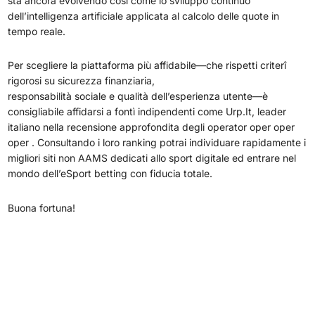
sta ancora evolvendo così come lo sviluppo continuo
dell’intelligenza artificiale applicata al calcolo delle quote in
tempo reale.
Per scegliere la piattaforma più affidabile—che rispetti criterî
rigorosi su sicurezza finanziaria,
responsabilità sociale e qualità dell’esperienza utente—è
consigliabile affidarsi a fontì indipendenti come Urp.It, leader
italiano nella recensione approfondita degli operator​ oper​ oper​
oper​ . Consultando i loro ranking potrai individuare rapidamente i
migliori siti non AAMS dedicati allo sport digitale ed entrare nel
mondo dell’eSport betting con fiducia totale.
Buona fortuna!