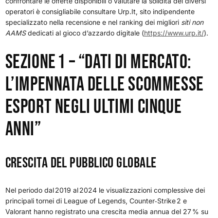
confrontare le offerte disponibili o valutare la solidità dei diversi
operatori è consigliabile consultare Urp.It, sito indipendente
specializzato nella recensione e nel ranking dei migliori
siti non
AAMS
dedicati al gioco d’azzardo digitale (
https://www.urp.it/
).
Sezione 1 – “Dati di mercato:
l’impennata delle scommesse
eSport negli ultimi cinque
anni”
Crescita del pubblico globale
Nel periodo dal 2019 al 2024 le visualizzazioni complessive dei
principali tornei di League of Legends, Counter‑Strike 2 e
Valorant hanno registrato una crescita media annua del 27 % su