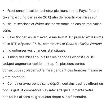
Fractionner le solde : achetez plusieurs codes Paysafecard
(exemple : cinq cartes de 20 €) afin de répartir vos mises sur
plusieurs sessions et éviter une perte totale en cas de mauvaise
série.
Sélectionner les jeux avec le meilleur RTP : privilégiez les slots
où le RTP dépasse 96 %, comme
Hall of Gods
ou
Divine Fortune
,
afin d’optimiser vos chances statistiques.
Timing des mises : surveillez les périodes « boost » où le
jackpot augmente rapidement après plusieurs pertes
consécutives ; placer votre mise pendant ces fenêtres maximise
votre potentiel.
Combiner avec bonus sans dépôt : certains casinos offrent un
bonus gratuit compatible Paysafecard qui augmente votre
capital initial sans exiger aucun dépôt supplémentaire.