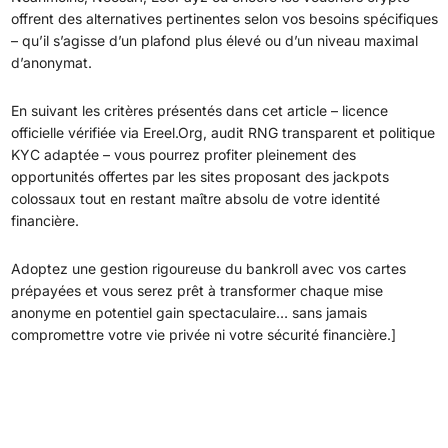
offrent des alternatives pertinentes selon vos besoins spécifiques
– qu’il s’agisse d’un plafond plus élevé ou d’un niveau maximal
d’anonymat.
En suivant les critères présentés dans cet article – licence
officielle vérifiée via Ereel.Org, audit RNG transparent et politique
KYC adaptée – vous pourrez profiter pleinement des
opportunités offertes par les sites proposant des jackpots
colossaux tout en restant maître absolu de votre identité
financière.
Adoptez une gestion rigoureuse du bankroll avec vos cartes
prépayées et vous serez prêt à transformer chaque mise
anonyme en potentiel gain spectaculaire… sans jamais
compromettre votre vie privée ni votre sécurité financière.]