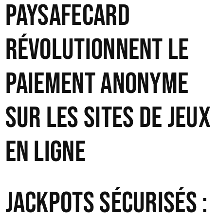
Paysafecard
révolutionnent le
paiement anonyme
sur les sites de jeux
en ligne
Jackpots sécurisés :