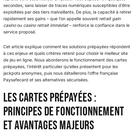
secondes, sans laisser de traces numériques susceptibles d’être
exploitées par des tiers malveillants. De plus, la capacité à retirer
rapidement ses gains – que l’on appelle souvent
retrait gain
casino
ou
casino retrait immédiat
– renforce la confiance dans le
service proposé.
Cet article explique comment les solutions prépayées répondent
à ces enjeux et quels critères retenir pour choisir le meilleur site
de jeu en ligne. Nous aborderons le fonctionnement des cartes
prépayées, l’intérêt particulier qu’elles présentent pour les
jackpots anonymes, puis nous détaillerons l’offre française
Paysafecard et ses alternatives sécurisées.
Les cartes prépayées :
principes de fonctionnement
et avantages majeurs