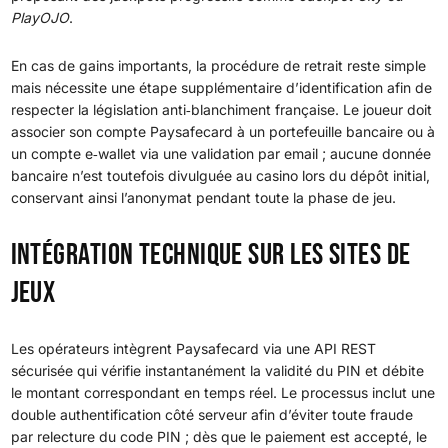
PlayOJO
.
En cas de gains importants, la procédure de retrait reste simple
mais nécessite une étape supplémentaire d’identification afin de
respecter la législation anti‑blanchiment française. Le joueur doit
associer son compte Paysafecard à un portefeuille bancaire ou à
un compte e‑wallet via une validation par email ; aucune donnée
bancaire n’est toutefois divulguée au casino lors du dépôt initial,
conservant ainsi l’anonymat pendant toute la phase de jeu.
Intégration technique sur les sites de
jeux
Les opérateurs intègrent Paysafecard via une API REST
sécurisée qui vérifie instantanément la validité du PIN et débite
le montant correspondant en temps réel. Le processus inclut une
double authentification côté serveur afin d’éviter toute fraude
par relecture du code PIN ; dès que le paiement est accepté, le