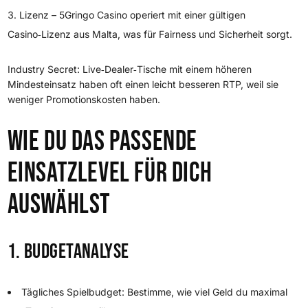
Lizenz – 5Gringo Casino operiert mit einer gültigen
Casino‑Lizenz aus Malta, was für Fairness und Sicherheit sorgt.
Industry Secret: Live‑Dealer‑Tische mit einem höheren
Mindesteinsatz haben oft einen leicht besseren RTP, weil sie
weniger Promotionskosten haben.
Wie du das passende
Einsatzlevel für dich
auswählst
1. Budgetanalyse
Tägliches Spielbudget: Bestimme, wie viel Geld du maximal