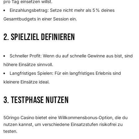
pro Tag einsetzen willst.
Einzahlungsbetrag: Setze nicht mehr als 5 % deines
Gesamtbudgets in einer Session ein.
2. Spielziel definieren
Schneller Profit: Wenn du auf schnelle Gewinne aus bist, sind
höhere Einsätze sinnvoll.
Langfristiges Spielen: Für ein langfristiges Erlebnis sind
kleinere Einsätze ideal.
3. Testphase nutzen
5Gringo Casino bietet eine Willkommensbonus‑Option, die du
nutzen kannst, um verschiedene Einsatzstufen risikofrei zu
testen.