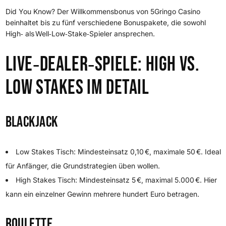
Did You Know? Der Willkommensbonus von 5Gringo Casino
beinhaltet bis zu fünf verschiedene Bonuspakete, die sowohl
High‑ als Well‑Low‑Stake‑Spieler ansprechen.
Live‑Dealer‑Spiele: High vs.
Low Stakes im Detail
Blackjack
Low Stakes Tisch: Mindesteinsatz 0,10 €, maximale 50 €. Ideal
für Anfänger, die Grundstrategien üben wollen.
High Stakes Tisch: Mindesteinsatz 5 €, maximal 5.000 €. Hier
kann ein einzelner Gewinn mehrere hundert Euro betragen.
Roulette