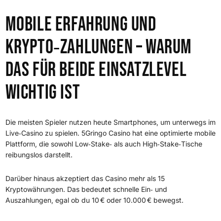
Mobile Erfahrung und
Krypto‑Zahlungen – Warum
das für beide Einsatzlevel
wichtig ist
Die meisten Spieler nutzen heute Smartphones, um unterwegs im
Live‑Casino zu spielen. 5Gringo Casino hat eine optimierte mobile
Plattform, die sowohl Low‑Stake‑ als auch High‑Stake‑Tische
reibungslos darstellt.
Darüber hinaus akzeptiert das Casino mehr als 15
Kryptowährungen. Das bedeutet schnelle Ein‑ und
Auszahlungen, egal ob du 10 € oder 10.000 € bewegst.