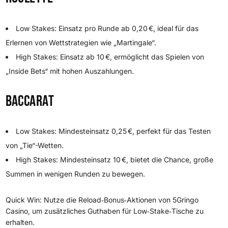
Low Stakes: Einsatz pro Runde ab 0,20 €, ideal für das
Erlernen von Wettstrategien wie „Martingale“.
High Stakes: Einsatz ab 10 €, ermöglicht das Spielen von
„Inside Bets“ mit hohen Auszahlungen.
Baccarat
Low Stakes: Mindesteinsatz 0,25 €, perfekt für das Testen
von „Tie“-Wetten.
High Stakes: Mindesteinsatz 10 €, bietet die Chance, große
Summen in wenigen Runden zu bewegen.
Quick Win: Nutze die Reload‑Bonus‑Aktionen von 5Gringo
Casino, um zusätzliches Guthaben für Low‑Stake‑Tische zu
erhalten.