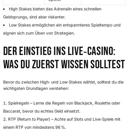
High Stakes bieten das Adrenalin eines schnellen
Geldsprungs, sind aber riskanter.
Low Stakes ermöglichen ein entspannteres Spieltempo und
eignen sich zum Üben von Strategien.
Der Einstieg ins Live‑Casino:
Was du zuerst wissen solltest
Bevor du zwischen High‑ und Low‑Stakes wählst, solltest du die
wichtigsten Grundlagen verstehen:
Spielregeln – Lerne die Regeln von Blackjack, Roulette oder
Baccarat, bevor du echtes Geld einsetzt.
RTP (Return to Player) – Achte auf Slots und Live‑Spiele mit
einem RTP von mindestens 96 %.