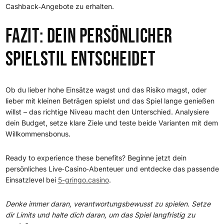
Cashback‑Angebote zu erhalten.
Fazit: Dein persönlicher
Spielstil entscheidet
Ob du lieber hohe Einsätze wagst und das Risiko magst, oder
lieber mit kleinen Beträgen spielst und das Spiel lange genießen
willst – das richtige Niveau macht den Unterschied. Analysiere
dein Budget, setze klare Ziele und teste beide Varianten mit dem
Willkommensbonus.
Ready to experience these benefits? Beginne jetzt dein
persönliches Live‑Casino‑Abenteuer und entdecke das passende
Einsatzlevel bei
5-gringo.casino
.
Denke immer daran, verantwortungsbewusst zu spielen. Setze
dir Limits und halte dich daran, um das Spiel langfristig zu