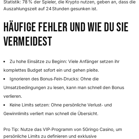
Statistik: 78 % der Spieler, die Krypto nutzen, geben an, dass die
Auszahlungszeit auf 24 Stunden gesunken ist.
Häufige Fehler und wie du sie
vermeidest
Zu hohe Einsätze zu Beginn: Viele Anfänger setzen ihr
komplettes Budget sofort ein und gehen pleite.
Ignorieren des Bonus‑Fein‑Drucks: Ohne die
Umsatzbedingungen zu lesen, kann man schnell den Bonus
verlieren.
Keine Limits setzen: Ohne persönliche Verlust‑ und
Gewinnlimits verliert man schnell die Übersicht.
Pro Tip: Nutze das VIP‑Programm von 5Gringo Casino, um
persönliche Limits zu definieren und exklusive