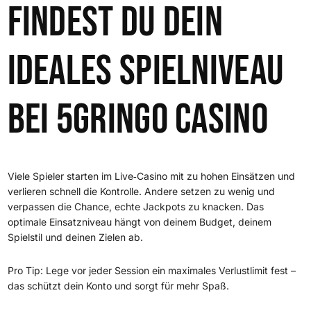
findest du dein
ideales Spielniveau
bei 5Gringo Casino
Viele Spieler starten im Live‑Casino mit zu hohen Einsätzen und
verlieren schnell die Kontrolle. Andere setzen zu wenig und
verpassen die Chance, echte Jackpots zu knacken. Das
optimale Einsatzniveau hängt von deinem Budget, deinem
Spielstil und deinen Zielen ab.
Pro Tip: Lege vor jeder Session ein maximales Verlustlimit fest –
das schützt dein Konto und sorgt für mehr Spaß.