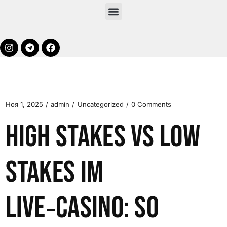
Ноя 1, 2025
admin
Uncategorized
0 Comments
High Stakes vs Low
Stakes im
Live‑Casino: So