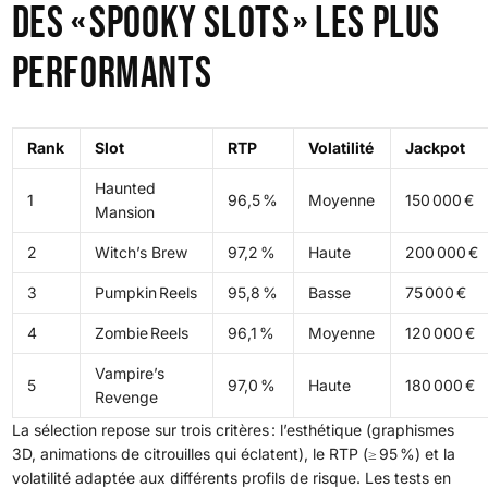
des « Spooky Slots » les plus
performants
Rank
Slot
RTP
Volatilité
Jackpot
Haunted
1
96,5 %
Moyenne
150 000 €
Mansion
2
Witch’s Brew
97,2 %
Haute
200 000 €
3
Pumpkin Reels
95,8 %
Basse
75 000 €
4
Zombie Reels
96,1 %
Moyenne
120 000 €
Vampire’s
5
97,0 %
Haute
180 000 €
Revenge
La sélection repose sur trois critères : l’esthétique (graphismes
3D, animations de citrouilles qui éclatent), le RTP (≥ 95 %) et la
volatilité adaptée aux différents profils de risque. Les tests en