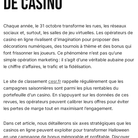
de casino
Chaque année, le 31 octobre transforme les rues, les réseaux
sociaux et, surtout, les salles de jeu virtuelles. Les opérateurs de
casino en ligne rivalisent d’imagination pour proposer des
décorations numériques, des tournois à thème et des bonus qui
font frissonner les joueurs. Ce phénomène n’est pas qu’une
simple opération marketing : il s’agit d’une véritable aubaine pour
le chiffre d’affaires, le trafic et la fidélisation.
Le site de classement
cesr.fr
rappelle régulièrement que les
campagnes saisonnières sont parmi les plus rentables du
portefeuille d’un casino. En s’appuyant sur les données de ces
revues, les opérateurs peuvent calibrer leurs offres pour éviter
les pertes de marge tout en maximisant l’engagement.
Dans cet article, nous détaillerons six axes stratégiques que les
casinos en ligne peuvent exploiter pour transformer Halloween
en une campagne de bonus mémorable et profitable. Discover