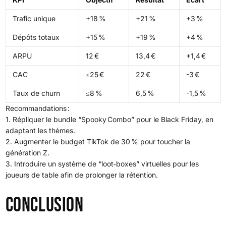
Trafic unique
+18 %
+21 %
+3 %
Dépôts totaux
+15 %
+19 %
+4 %
ARPU
12 €
13,4 €
+1,4 €
CAC
≤25 €
22 €
-3 €
Taux de churn
≤8 %
6,5 %
-1,5 %
Recommandations :
1. Répliquer le bundle “Spooky Combo” pour le Black Friday, en
adaptant les thèmes.
2. Augmenter le budget TikTok de 30 % pour toucher la
génération Z.
3. Introduire un système de “loot‑boxes” virtuelles pour les
joueurs de table afin de prolonger la rétention.
Conclusion