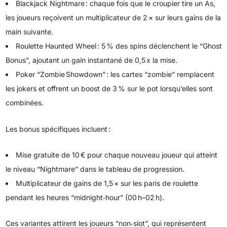
Blackjack Nightmare : chaque fois que le croupier tire un As,
les joueurs reçoivent un multiplicateur de 2 × sur leurs gains de la
main suivante.
Roulette Haunted Wheel : 5 % des spins déclenchent le “Ghost
Bonus”, ajoutant un gain instantané de 0,5 x la mise.
Poker “Zombie Showdown” : les cartes “zombie” remplacent
les jokers et offrent un boost de 3 % sur le pot lorsqu’elles sont
combinées.
Les bonus spécifiques incluent :
Mise gratuite de 10 € pour chaque nouveau joueur qui atteint
le niveau “Nightmare” dans le tableau de progression.
Multiplicateur de gains de 1,5 × sur les paris de roulette
pendant les heures “midnight‑hour” (00 h–02 h).
Ces variantes attirent les joueurs “non‑slot”, qui représentent