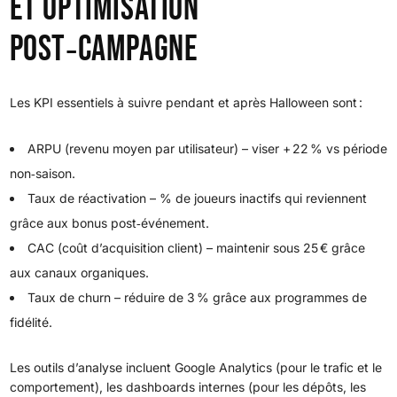
et optimisation
post‑campagne
Les KPI essentiels à suivre pendant et après Halloween sont :
ARPU (revenu moyen par utilisateur) – viser + 22 % vs période
non‑saison.
Taux de réactivation – % de joueurs inactifs qui reviennent
grâce aux bonus post‑événement.
CAC (coût d’acquisition client) – maintenir sous 25 € grâce
aux canaux organiques.
Taux de churn – réduire de 3 % grâce aux programmes de
fidélité.
Les outils d’analyse incluent Google Analytics (pour le trafic et le
comportement), les dashboards internes (pour les dépôts, les