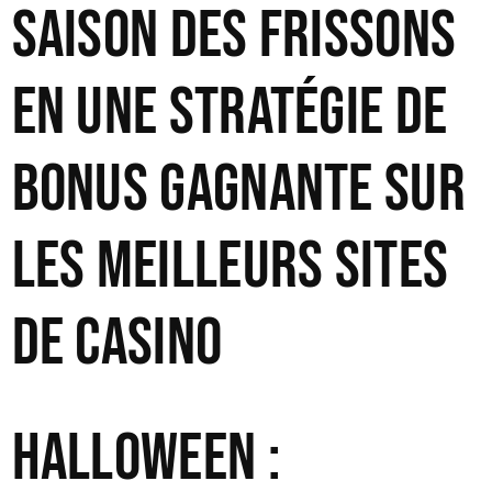
saison des frissons
en une stratégie de
bonus gagnante sur
les meilleurs sites
de casino
Halloween :