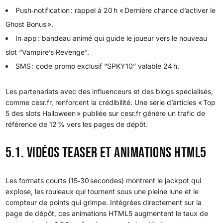
Push‑notification : rappel à 20 h « Dernière chance d’activer le
Ghost Bonus ».
In‑app : bandeau animé qui guide le joueur vers le nouveau
slot “Vampire’s Revenge”.
SMS : code promo exclusif “SPKY10” valable 24 h.
Les partenariats avec des influenceurs et des blogs spécialisés,
comme cesr.fr, renforcent la crédibilité. Une série d’articles « Top
5 des slots Halloween » publiée sur cesr.fr génère un trafic de
référence de 12 % vers les pages de dépôt.
5.1. Vidéos teaser et animations HTML5
Les formats courts (15‑30 secondes) montrent le jackpot qui
explose, les rouleaux qui tournent sous une pleine lune et le
compteur de points qui grimpe. Intégrées directement sur la
page de dépôt, ces animations HTML5 augmentent le taux de