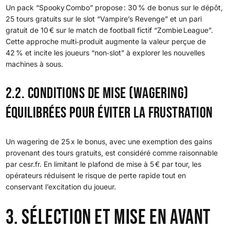
Un pack “Spooky Combo” propose : 30 % de bonus sur le dépôt,
25 tours gratuits sur le slot “Vampire’s Revenge” et un pari
gratuit de 10 € sur le match de football fictif “Zombie League”.
Cette approche multi‑produit augmente la valeur perçue de
42 % et incite les joueurs “non‑slot” à explorer les nouvelles
machines à sous.
2.2. Conditions de mise (wagering)
équilibrées pour éviter la frustration
Un wagering de 25 x le bonus, avec une exemption des gains
provenant des tours gratuits, est considéré comme raisonnable
par cesr.fr. En limitant le plafond de mise à 5 € par tour, les
opérateurs réduisent le risque de perte rapide tout en
conservant l’excitation du joueur.
3. Sélection et mise en avant