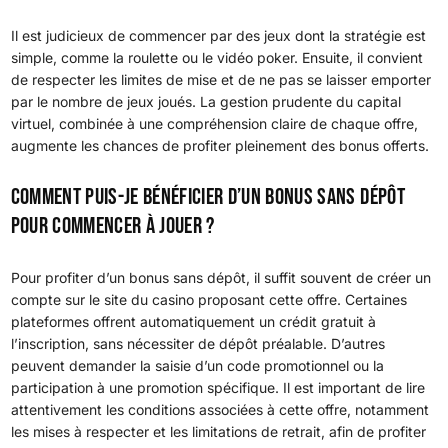
Il est judicieux de commencer par des jeux dont la stratégie est
simple, comme la roulette ou le vidéo poker. Ensuite, il convient
de respecter les limites de mise et de ne pas se laisser emporter
par le nombre de jeux joués. La gestion prudente du capital
virtuel, combinée à une compréhension claire de chaque offre,
augmente les chances de profiter pleinement des bonus offerts.
Comment puis-je bénéficier d’un bonus sans dépôt
pour commencer à jouer ?
Pour profiter d’un bonus sans dépôt, il suffit souvent de créer un
compte sur le site du casino proposant cette offre. Certaines
plateformes offrent automatiquement un crédit gratuit à
l’inscription, sans nécessiter de dépôt préalable. D’autres
peuvent demander la saisie d’un code promotionnel ou la
participation à une promotion spécifique. Il est important de lire
attentivement les conditions associées à cette offre, notamment
les mises à respecter et les limitations de retrait, afin de profiter