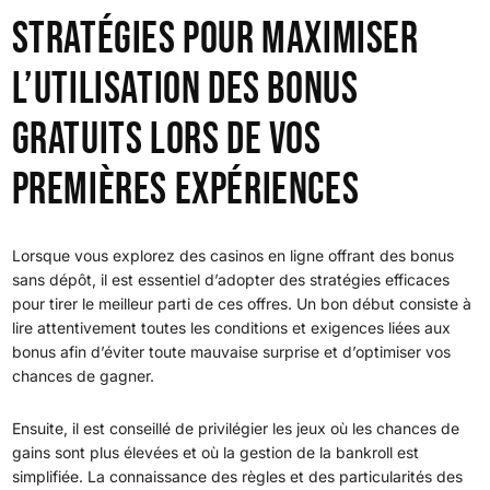
Stratégies pour maximiser
l’utilisation des bonus
gratuits lors de vos
premières expériences
Lorsque vous explorez des casinos en ligne offrant des bonus
sans dépôt, il est essentiel d’adopter des stratégies efficaces
pour tirer le meilleur parti de ces offres. Un bon début consiste à
lire attentivement toutes les conditions et exigences liées aux
bonus afin d’éviter toute mauvaise surprise et d’optimiser vos
chances de gagner.
Ensuite, il est conseillé de privilégier les jeux où les chances de
gains sont plus élevées et où la gestion de la bankroll est
simplifiée. La connaissance des règles et des particularités des