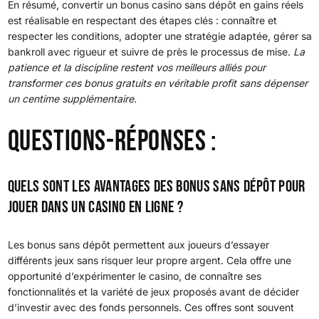
En résumé, convertir un bonus casino sans dépôt en gains réels
est réalisable en respectant des étapes clés : connaître et
respecter les conditions, adopter une stratégie adaptée, gérer sa
bankroll avec rigueur et suivre de près le processus de mise.
La
patience et la discipline restent vos meilleurs alliés pour
transformer ces bonus gratuits en véritable profit sans dépenser
un centime supplémentaire.
Questions-réponses :
Quels sont les avantages des bonus sans dépôt pour
jouer dans un casino en ligne ?
Les bonus sans dépôt permettent aux joueurs d’essayer
différents jeux sans risquer leur propre argent. Cela offre une
opportunité d’expérimenter le casino, de connaître ses
fonctionnalités et la variété de jeux proposés avant de décider
d’investir avec des fonds personnels. Ces offres sont souvent