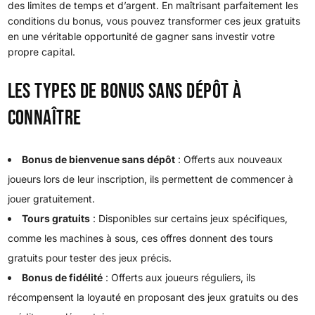
des limites de temps et d’argent. En maîtrisant parfaitement les
conditions du bonus, vous pouvez transformer ces jeux gratuits
en une véritable opportunité de gagner sans investir votre
propre capital.
Les types de bonus sans dépôt à
connaître
Bonus de bienvenue sans dépôt
: Offerts aux nouveaux
joueurs lors de leur inscription, ils permettent de commencer à
jouer gratuitement.
Tours gratuits
: Disponibles sur certains jeux spécifiques,
comme les machines à sous, ces offres donnent des tours
gratuits pour tester des jeux précis.
Bonus de fidélité
: Offerts aux joueurs réguliers, ils
récompensent la loyauté en proposant des jeux gratuits ou des