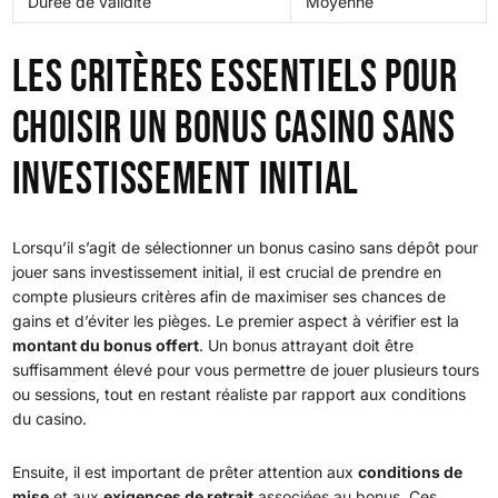
Durée de validité
Moyenne
Les critères essentiels pour
choisir un bonus casino sans
investissement initial
Lorsqu’il s’agit de sélectionner un bonus casino sans dépôt pour
jouer sans investissement initial, il est crucial de prendre en
compte plusieurs critères afin de maximiser ses chances de
gains et d’éviter les pièges. Le premier aspect à vérifier est la
montant du bonus offert
. Un bonus attrayant doit être
suffisamment élevé pour vous permettre de jouer plusieurs tours
ou sessions, tout en restant réaliste par rapport aux conditions
du casino.
Ensuite, il est important de prêter attention aux
conditions de
mise
et aux
exigences de retrait
associées au bonus. Ces