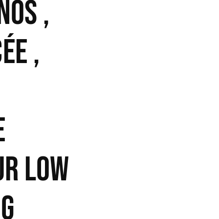
nos ,
ée ,
e
ur low
ng