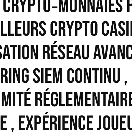
 crypto‑monnaies 
illeurs crypto casi
sation réseau avanc
ring SIEM continu ,
mité réglementair
e , expérience joue