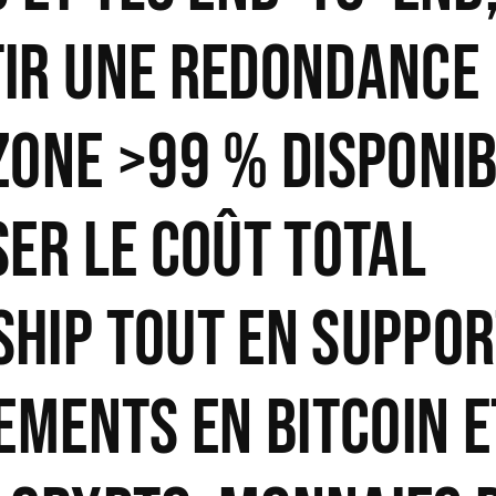
ir une redondance
zone >99 % disponib
ser le coût total
hip tout en suppo
ements en Bitcoin e