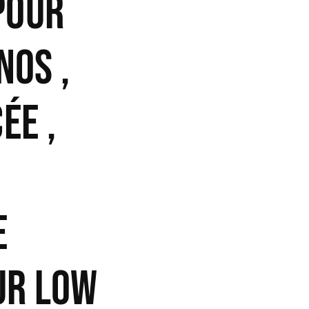
pour
nos ,
ée ,
e
ur low