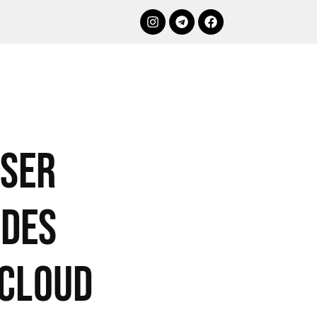
iser
 des
 cloud