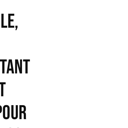
le,
rtant
t
pour