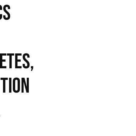
cs
etes,
tion
,