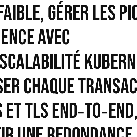
aible, gérer les pi
uence avec
‑scalabilité Kubern
ser chaque transac
S et TLS end‑to‑end
ir une redondance