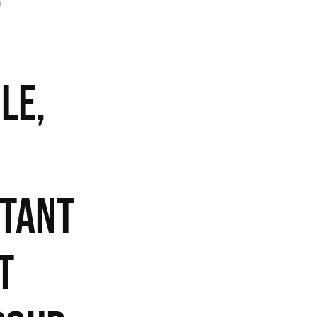
le,
rtant
t