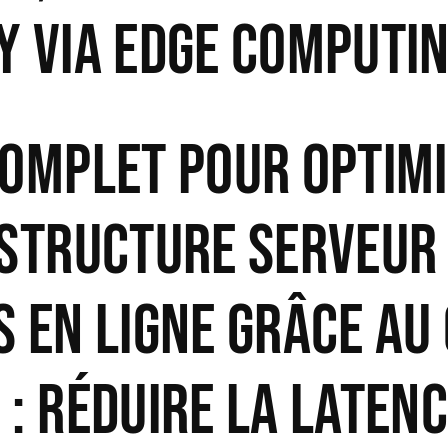
y via edge computi
complet pour optim
astructure serveur
s en ligne grâce au
 : réduire la laten