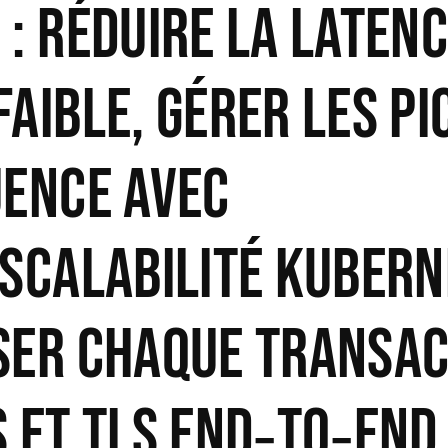
 : réduire la laten
aible, gérer les pi
uence avec
‑scalabilité Kubern
ser chaque transac
S et TLS end‑to‑end