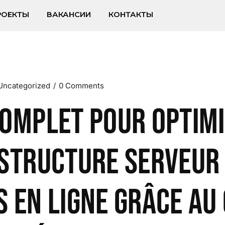
РОЕКТЫ
ВАКАНСИИ
КОНТАКТЫ
Uncategorized
0 Comments
complet pour optim
astructure serveur
s en ligne grâce au