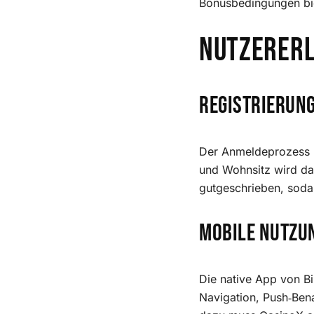
Bonusbedingungen biet
Nutzererl
Registrierun
Der Anmeldeprozess b
und Wohnsitz wird da
gutgeschrieben, sodas
Mobile Nutzu
Die native App von Bi
Navigation, Push‑Ben