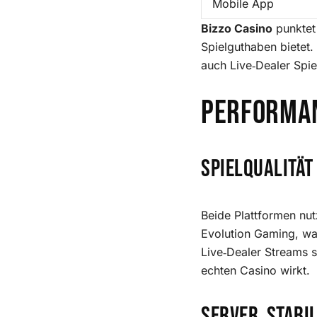
Mobile App
Bizzo Casino
punktet
Spielguthaben bietet.
auch Live‑Dealer Spie
Performan
Spielqualität
Beide Plattformen nut
Evolution Gaming, was
Live‑Dealer Streams s
echten Casino wirkt.
Server‑Stabil