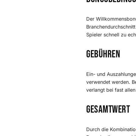
Der Willkommensbonu
Branchendurchschnitt
Spieler schnell zu e
Gebühren
Ein- und Auszahlungen
verwendet werden. Be
verlangt bei fast al
Gesamtwert
Durch die Kombinatio