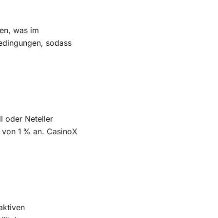
en, was im
Bedingungen, sodass
l oder Neteller
 von 1 % an. CasinoX
aktiven