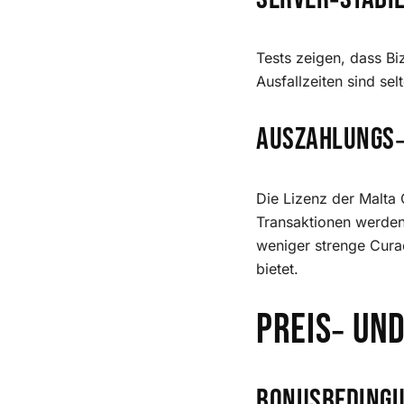
Tests zeigen, dass Bi
Ausfallzeiten sind se
Auszahlungs‑
Die Lizenz der Malta 
Transaktionen werden
weniger strenge Cura
bietet.
Preis‑ un
Bonusbeding