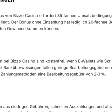
s von Bizzo Casino erfordert 35‑fachee Umsatzbedingung
 liegt. Der Bonus ohne Einzahlung hat lediglich 20‑fachee 
chten Gewinnen kommen können.
 bei Bizzo Casino sind kostenfrei, wenn E‑Wallets wie Skril
i Banküberweisungen fallen geringe Bearbeitungsgebühren
len Zahlungsmethoden eine Bearbeitungsgebühr von 2‑3 %.
n aus niedrigen Gebühren, schnellen Auszahlungen und attr