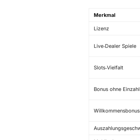
Merkmal
Lizenz
Live‑Dealer Spiele
Slots‑Vielfalt
Bonus ohne Einzah
Willkommensbonus
Auszahlungsgeschw