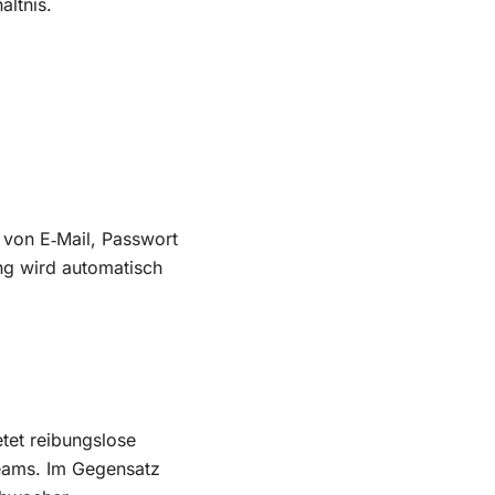
ältnis.
von E‑Mail, Passwort
ng wird automatisch
etet reibungslose
reams. Im Gegensatz