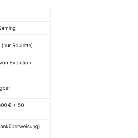
Gaming
(nur Roulette)
 von Evolution
ügbar
300 € + 50
Banküberweisung)