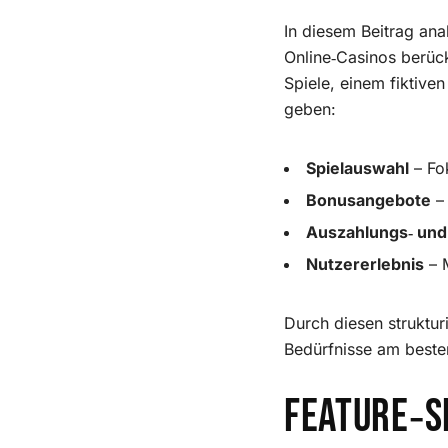
In diesem Beitrag anal
Online‑Casinos berück
Spiele, einem fiktive
geben:
Spielauswahl
– Fok
Bonusangebote
– 
Auszahlungs‑ und
Nutzererlebnis
– 
Durch diesen strukturi
Bedürfnisse am besten
Feature‑S