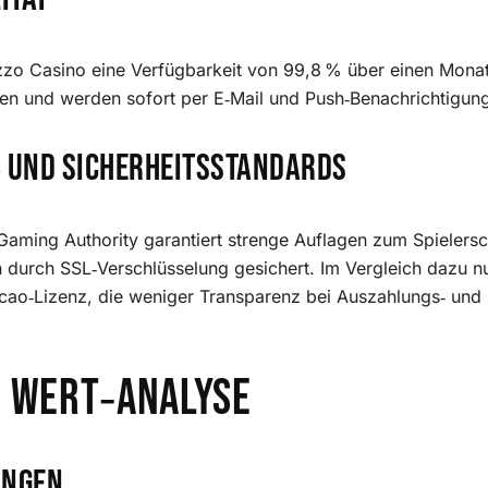
zzo Casino eine Verfügbarkeit von 99,8 % über einen Monat
lten und werden sofort per E‑Mail und Push‑Benachrichtigun
 und Sicherheitsstandards
Gaming Authority garantiert strenge Auflagen zum Spielersc
 durch SSL‑Verschlüsselung gesichert. Im Vergleich dazu n
cao‑Lizenz, die weniger Transparenz bei Auszahlungs‑ und D
d Wert‑Analyse
ungen