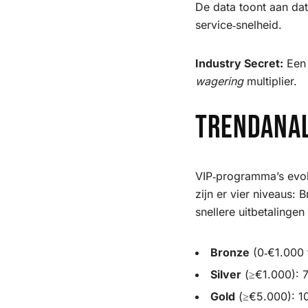
De data toont aan dat
service‑snelheid.
Industry Secret:
Een 
wagering
multiplier.
Trendanal
VIP‑programma’s evol
zijn er vier niveaus: 
snellere uitbetalinge
Bronze
(0‑€1.000 
Silver
(≥€1.000): 7
Gold
(≥€5.000): 10