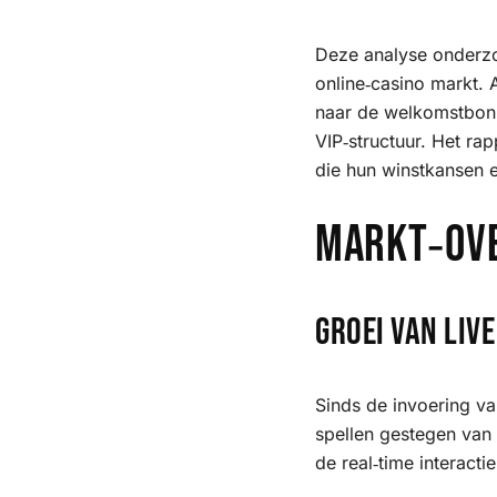
Deze analyse onderzo
online‑casino markt.
naar de welkomstbonus
VIP‑structuur. Het ra
die hun winstkansen e
Markt‑ov
Groei van liv
Sinds de invoering va
spellen gestegen van
de real‑time interactie