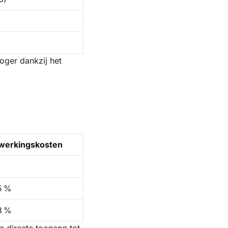
hoger dankzij het
werkingskosten
5 %
3 %