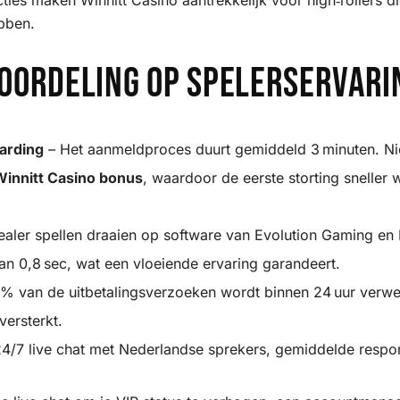
cties maken Winnitt Casino aantrekkelijk voor high‑rollers d
bben.
oordeling op spelerservari
oarding
– Het aanmeldproces duurt gemiddeld 3 minuten. N
Winnitt Casino bonus
, waardoor de eerste storting sneller
ealer spellen draaien op software van Evolution Gaming en
an 0,8 sec, wat een vloeiende ervaring garandeert.
% van de uitbetalingsverzoeken wordt binnen 24 uur verwer
versterkt.
4/7 live chat met Nederlandse sprekers, gemiddelde respon