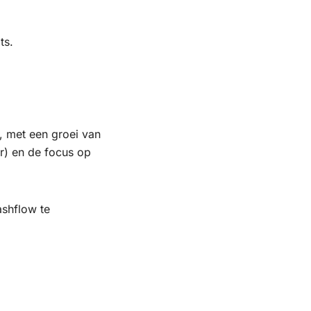
ts.
, met een groei van
ur) en de focus op
ashflow te