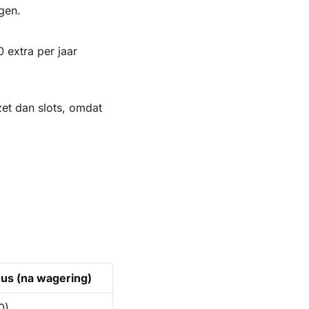
gen.
 extra per jaar
et dan slots, omdat
nus (na wagering)
0)