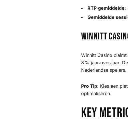
RTP‑gemiddelde
:
Gemiddelde sess
Winnitt Casi
Winnitt Casino claim
8 % jaar‑over‑jaar. D
Nederlandse spelers.
Pro Tip:
Kies een plat
optimaliseren.
Key metri