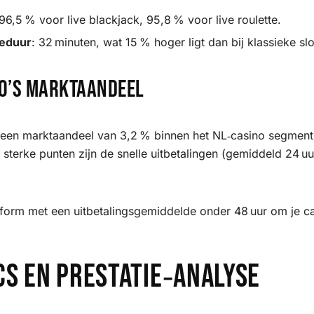
 96,5 % voor live blackjack, 95,8 % voor live roulette.
ieduur
: 32 minuten, wat 15 % hoger ligt dan bij klassieke slo
no’s marktaandeel
t een marktaandeel van 3,2 % binnen het NL‑casino segment
e sterke punten zijn de snelle uitbetalingen (gemiddeld 24 u
form met een uitbetalingsgemiddelde onder 48 uur om je c
cs en prestatie‑analyse