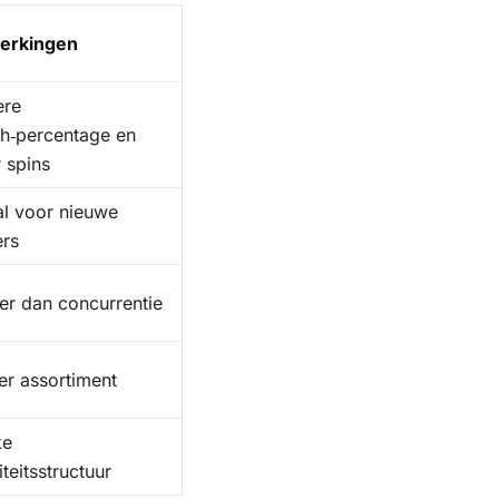
erkingen
ere
h‑percentage en
 spins
al voor nieuwe
ers
ler dan concurrentie
er assortiment
ke
iteitsstructuur