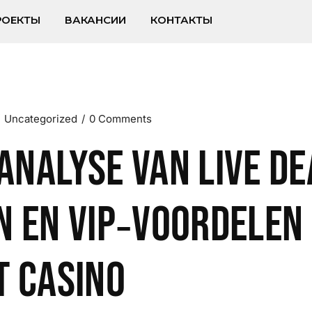
РОЕКТЫ
ВАКАНСИИ
КОНТАКТЫ
Uncategorized
0 Comments
analyse van live d
n en VIP‑voordelen 
t Casino