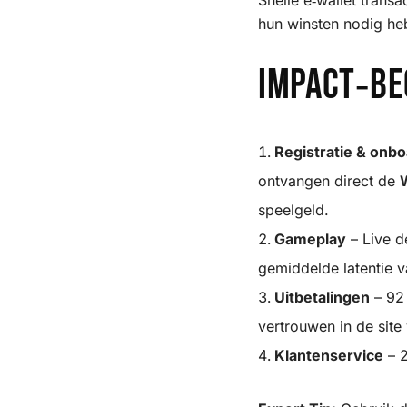
Snelle e‑wallet transa
hun winsten nodig he
Impact‑be
Registratie & onb
ontvangen direct de
speelgeld.
Gameplay
– Live d
gemiddelde latentie v
Uitbetalingen
– 92 
vertrouwen in de site 
Klantenservice
– 2