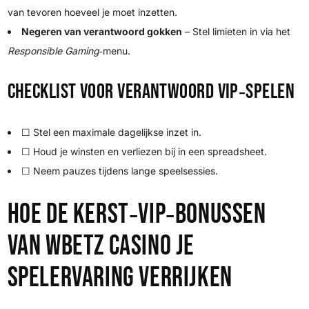
van tevoren hoeveel je moet inzetten.
Negeren van verantwoord gokken
– Stel limieten in via het
Responsible Gaming
‑menu.
Checklist voor verantwoord VIP‑spelen
☐ Stel een maximale dagelijkse inzet in.
☐ Houd je winsten en verliezen bij in een spreadsheet.
☐ Neem pauzes tijdens lange speelsessies.
Hoe de kerst‑VIP‑bonussen
van WBetz Casino je
spelervaring verrijken