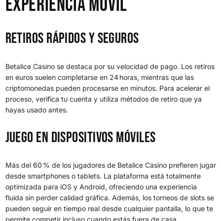
experiencia móvil
Retiros rápidos y seguros
Betalice Casino se destaca por su velocidad de pago. Los retiros
en euros suelen completarse en 24 horas, mientras que las
criptomonedas pueden procesarse en minutos. Para acelerar el
proceso, verifica tu cuenta y utiliza métodos de retiro que ya
hayas usado antes.
Juego en dispositivos móviles
Más del 60 % de los jugadores de Betalice Casino prefieren jugar
desde smartphones o tablets. La plataforma está totalmente
optimizada para iOS y Android, ofreciendo una experiencia
fluida sin perder calidad gráfica. Además, los torneos de slots se
pueden seguir en tiempo real desde cualquier pantalla, lo que te
permite competir incluso cuando estás fuera de casa.