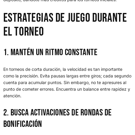
Estrategias de juego durante
el torneo
1. Mantén un ritmo constante
En torneos de corta duración, la velocidad es tan importante
como la precisión. Evita pausas largas entre giros; cada segundo
cuenta para acumular puntos. Sin embargo, no te apresures al
punto de cometer errores. Encuentra un balance entre rapidez y
atención.
2. Busca activaciones de rondas de
bonificación