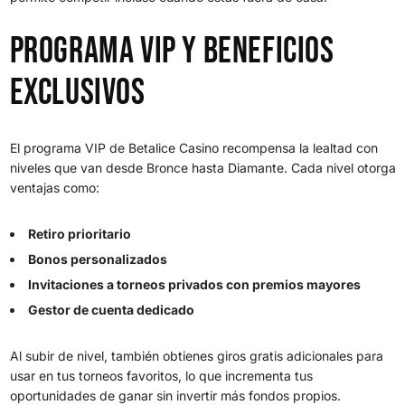
Programa VIP y beneficios
exclusivos
El programa VIP de Betalice Casino recompensa la lealtad con
niveles que van desde Bronce hasta Diamante. Cada nivel otorga
ventajas como:
Retiro prioritario
Bonos personalizados
Invitaciones a torneos privados con premios mayores
Gestor de cuenta dedicado
Al subir de nivel, también obtienes giros gratis adicionales para
usar en tus torneos favoritos, lo que incrementa tus
oportunidades de ganar sin invertir más fondos propios.