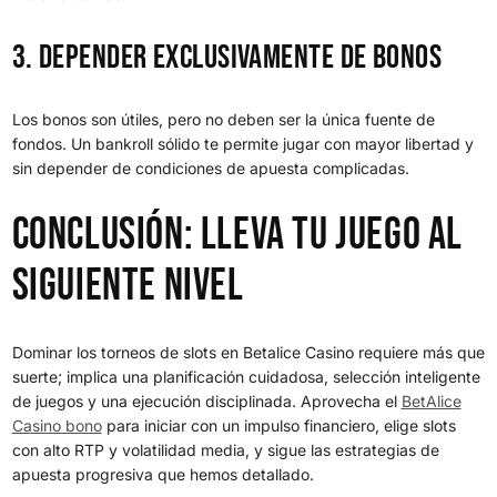
3. Depender exclusivamente de bonos
Los bonos son útiles, pero no deben ser la única fuente de
fondos. Un bankroll sólido te permite jugar con mayor libertad y
sin depender de condiciones de apuesta complicadas.
Conclusión: Lleva tu juego al
siguiente nivel
Dominar los torneos de slots en Betalice Casino requiere más que
suerte; implica una planificación cuidadosa, selección inteligente
de juegos y una ejecución disciplinada. Aprovecha el
BetAlice
Casino bono
para iniciar con un impulso financiero, elige slots
con alto RTP y volatilidad media, y sigue las estrategias de
apuesta progresiva que hemos detallado.