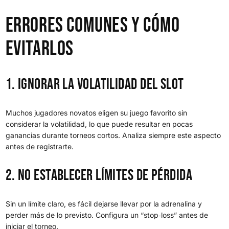
Errores comunes y cómo
evitarlos
1. Ignorar la volatilidad del slot
Muchos jugadores novatos eligen su juego favorito sin
considerar la volatilidad, lo que puede resultar en pocas
ganancias durante torneos cortos. Analiza siempre este aspecto
antes de registrarte.
2. No establecer límites de pérdida
Sin un límite claro, es fácil dejarse llevar por la adrenalina y
perder más de lo previsto. Configura un “stop‑loss” antes de
iniciar el torneo.