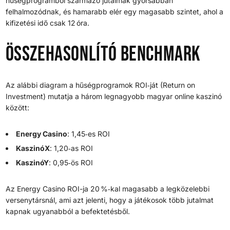
hűségprogramból származó jutalmak gyorsabban
felhalmozódnak, és hamarabb elér egy magasabb szintet, ahol a
kifizetési idő csak 12 óra.
Összehasonlító benchmark
Az alábbi diagram a hűségprogramok ROI‑ját (Return on
Investment) mutatja a három legnagyobb magyar online kaszinó
között:
Energy Casino
: 1,45‑es ROI
KaszinóX
: 1,20‑as ROI
KaszinóY
: 0,95‑ös ROI
Az Energy Casino ROI-ja 20 %‑kal magasabb a legközelebbi
versenytársnál, ami azt jelenti, hogy a játékosok több jutalmat
kapnak ugyanabból a befektetésből.