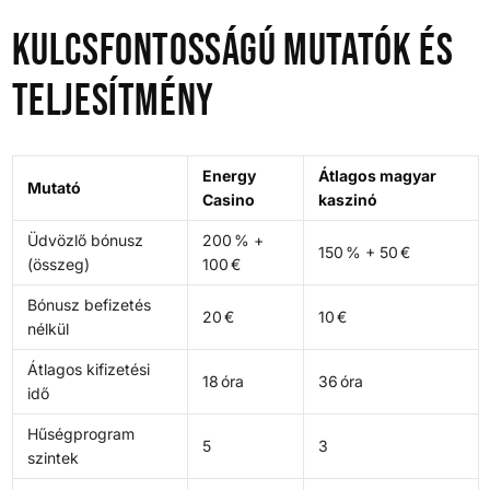
Kulcsfontosságú mutatók és
teljesítmény
Energy
Átlagos magyar
Mutató
Casino
kaszinó
Üdvözlő bónusz
200 % +
150 % + 50 €
(összeg)
100 €
Bónusz befizetés
20 €
10 €
nélkül
Átlagos kifizetési
18 óra
36 óra
idő
Hűségprogram
5
3
szintek