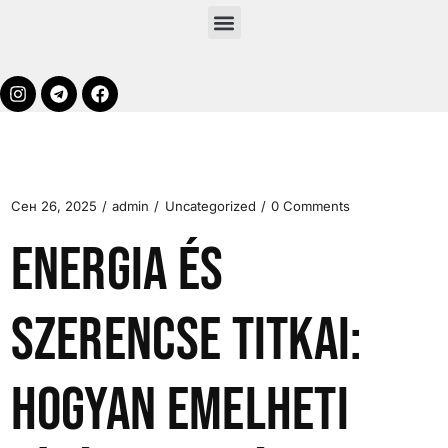
Сен 26, 2025
admin
Uncategorized
0 Comments
Energia és
Szerencse Titkai:
Hogyan Emelheti