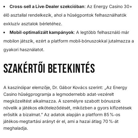
Cross‑sell a Live‑Dealer szekcióban
: Az Energy Casino 30+
élő asztallal rendelkezik, ahol a hűségpontok felhasználhatók
exkluzív asztalok bérletéhez.
Mobil‑optimalizált kampányok
: A legtöbb felhasználó már
mobilon játszik, ezért a platform mobil‑bónuszokkal jutalmazza a
gyakori használatot.
Szakértői betekintés
A kaszinóipar elemzője, Dr. Gábor Kovács szerint: „Az Energy
Casino hűségprogramja a legmodernebb adat‑vezérelt
megközelítést alkalmazza. A személyre szabott bónuszok
növelik a játékos elköteleződését, miközben a gyors kifizetések
erősítik a bizalmat.” Az adatok alapján a platform 85 %‑os
játékos‑megtartási arányt ér el, ami a hazai átlag 70 %‑át
meghaladja.