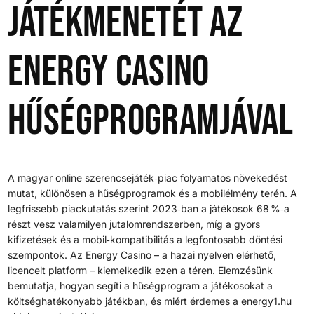
Játékmenetét az
Energy Casino
Hűségprogramjával
A magyar online szerencsejáték‑piac folyamatos növekedést
mutat, különösen a hűségprogramok és a mobilélmény terén. A
legfrissebb piackutatás szerint 2023‑ban a játékosok 68 %‑a
részt vesz valamilyen jutalomrendszerben, míg a gyors
kifizetések és a mobil‑kompatibilitás a legfontosabb döntési
szempontok. Az Energy Casino – a hazai nyelven elérhető,
licencelt platform – kiemelkedik ezen a téren. Elemzésünk
bemutatja, hogyan segíti a hűségprogram a játékosokat a
költséghatékonyabb játékban, és miért érdemes a energy1.hu