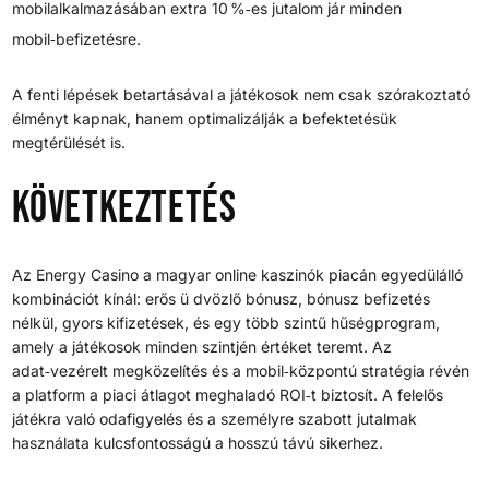
mobilalkalmazásában extra 10 %‑es jutalom jár minden
mobil‑befizetésre.
A fenti lépések betartásával a játékosok nem csak szórakoztató
élményt kapnak, hanem optimalizálják a befektetésük
megtérülését is.
Következtetés
Az Energy Casino a magyar online kaszinók piacán egyedülálló
kombinációt kínál: erős ü dvözlő bónusz, bónusz befizetés
nélkül, gyors kifizetések, és egy több szintű hűségprogram,
amely a játékosok minden szintjén értéket teremt. Az
adat‑vezérelt megközelítés és a mobil‑központú stratégia révén
a platform a piaci átlagot meghaladó ROI‑t biztosít. A felelős
játékra való odafigyelés és a személyre szabott jutalmak
használata kulcsfontosságú a hosszú távú sikerhez.