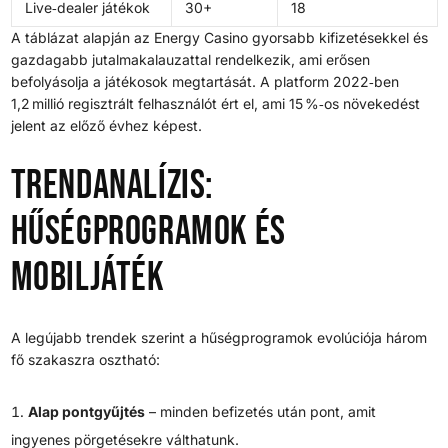
Live‑dealer játékok
30+
18
A táblázat alapján az Energy Casino gyorsabb kifizetésekkel és
gazdagabb jutalmakalauzattal rendelkezik, ami erősen
befolyásolja a játékosok megtartását. A platform 2022‑ben
1,2 millió regisztrált felhasználót ért el, ami 15 %‑os növekedést
jelent az előző évhez képest.
Trendanalízis:
Hűségprogramok és
mobiljáték
A legújabb trendek szerint a hűségprogramok evolúciója három
fő szakaszra osztható:
Alap pontgyűjtés
– minden befizetés után pont, amit
ingyenes pörgetésekre válthatunk.