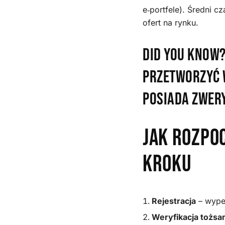
e‑portfele). Średni cz
ofert na rynku.
Did You Know?
przetworzyć w
posiada zwer
Jak rozpo
kroku
Rejestracja
– wypeł
Weryfikacja tożsa