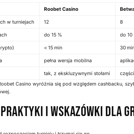
Roobet Casino
Betw
ch w turniejach
12
8
ach
do 15 %
do 10
rypto)
< 15 min
30 mi
a
pełna wersja mobilna
aplika
tak, z ekskluzywnymi stołami
częśc
Roobet Casino wyróżnia się pod względem cashbacku, szyb
owej.
 praktyki i wskazówki dla g
 rozpoczęciem turnieju i trzymaj się go.