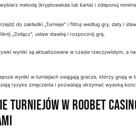
wybierz metodę (kryptowaluta lub karta) i zdeponuj mini
rzejdź do zakładki „Turnieje” i filtruj według gry, daty i staw
liknij „Dołącz”, ustaw stawkę i rozpocznij grę.
ywki wyniki są aktualizowane w czasie rzeczywistym, a n
epsze wyniki w turniejach osiągają gracze, którzy grają w 
szają ryzyko zmęczenia i pozwalają utrzymać wysoką konce
e turniejów w Roobet Casino
ami