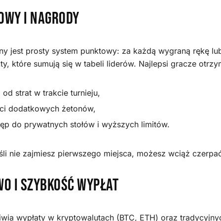
owy i nagrody
ny jest prosty system punktowy: za każdą wygraną rękę lu
, które sumują się w tabeli liderów. Najlepsi gracze otrzy
od strat w trakcie turnieju,
ci dodatkowych żetonów,
ęp do prywatnych stołów i wyższych limitów.
eśli nie zajmiesz pierwszego miejsca, możesz wciąż czerpa
wo i szybkość wypłat
wia wypłaty w kryptowalutach (BTC, ETH) oraz tradycyjny