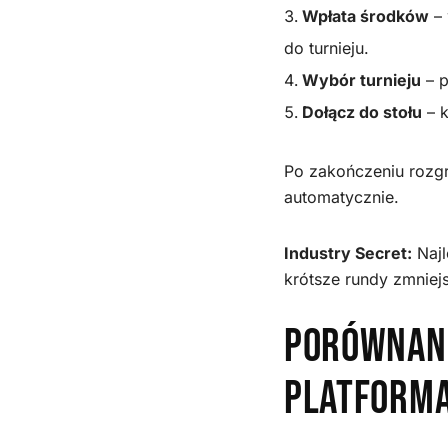
Wpłata środków
– 
do turnieju.
Wybór turnieju
– p
Dołącz do stołu
– k
Po zakończeniu rozgr
automatycznie.
Industry Secret:
Najl
krótsze rundy zmniej
Porównani
platform