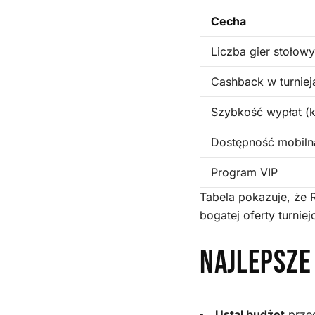
Cecha
Liczba gier stołowy
Cashback w turniej
Szybkość wypłat (k
Dostępność mobiln
Program VIP
Tabela pokazuje, że 
bogatej oferty turniej
Najlepsze
Ustal budżet
przed