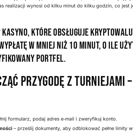
as realizacji wynosi od kilku minut do kilku godzin, co jest
 Kasyno, które obsługuje kryptowalu
ypłatę w mniej niż 10 minut, o ile uż
yfikowany portfel.
cząć przygodę z turniejami –
nij formularz, podaj adres e‑mail i zweryfikuj konto.
mości
– prześlij dokumenty, aby odblokować pełne limity w