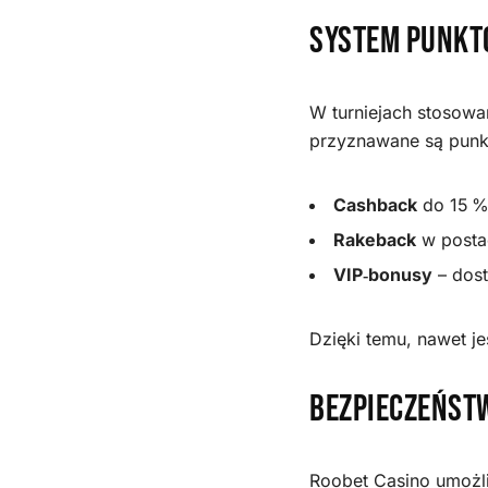
System punkt
W turniejach stosowa
przyznawane są punkty
Cashback
do 15 % 
Rakeback
w posta
VIP‑bonusy
– dost
Dzięki temu, nawet j
Bezpieczeńst
Roobet Casino umożli