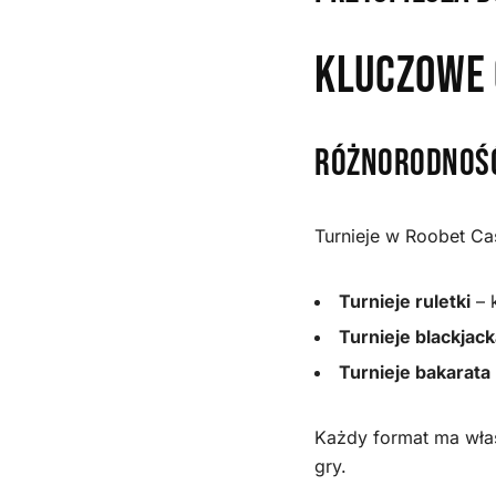
Kluczowe 
Różnorodnoś
Turnieje w Roobet Cas
Turnieje ruletki
– 
Turnieje blackjac
Turnieje bakarata
Każdy format ma wła
gry.