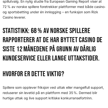
spillutvalg. En nylig studie fra European Gaming Report viser at
72 % av norske spillere foretrekker plattformer med både casino‑
og sportsbetting under én innlogging – en funksjon som Rizk
Casino leverer.
Statistikk: 68 % av norske spillere
rapporterer at de har byttet casino de
siste 12 månedene på grunn av dårlig
kundeservice eller lange uttakstider.
Hvorfor er dette viktig?
Spillere som opplever friksjon ved uttak eller mangelfull support,
reduserer sin levetid på en plattform med 35 %. Dermed blir
hurtige uttak og live support kritiske konkurransefortrinn.