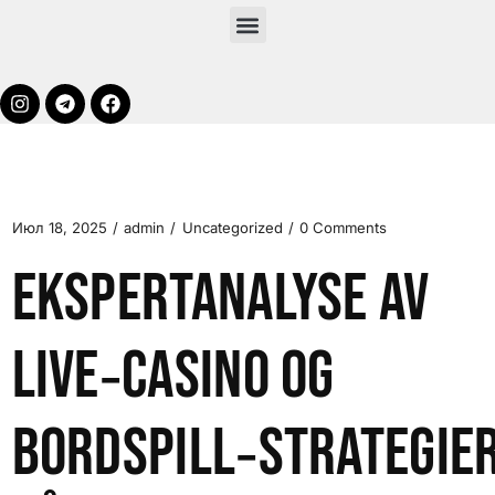
Июл 18, 2025
admin
Uncategorized
0 Comments
Ekspertanalyse av
Live‑Casino og
Bordspill‑strategie