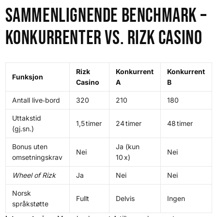
Sammenlignende benchmark –
Konkurrenter vs. Rizk Casino
Rizk
Konkurrent
Konkurrent
Funksjon
Casino
A
B
Antall live‑bord
320
210
180
Uttakstid
1,5 timer
24 timer
48 timer
(gj.sn.)
Bonus uten
Ja (kun
Nei
Nei
omsetningskrav
10 x)
Wheel of Rizk
Ja
Nei
Nei
Norsk
Fullt
Delvis
Ingen
språkstøtte