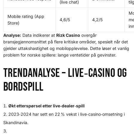
(live chat)
ti
Mo
Mobile rating (App
4,6/5
4,2/5
me
Store)
in
Analyse:
Data indikerer at
Rizk Casino
overgår
bransjegjennomsnittet på flere kritiske områder, spesielt når det
gjelder uttakshastighet og mobilopplevelse. Dette løser et vanlig
problem for norske spillere: lange ventetider på gevinster.
Trendanalyse – Live‑Casino og
Bordspill
Økt etterspørsel etter live‑dealer‑spill
2023‑2024 har sett en 22 % vekst i live‑casino‑omsetning i
Skandinavia.