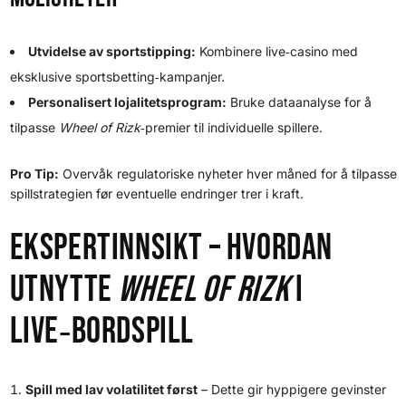
Utvidelse av sportstipping:
Kombinere live‑casino med
eksklusive sportsbetting‑kampanjer.
Personalisert lojalitetsprogram:
Bruke dataanalyse for å
tilpasse
Wheel of Rizk
‑premier til individuelle spillere.
Pro Tip:
Overvåk regulatoriske nyheter hver måned for å tilpasse
spillstrategien før eventuelle endringer trer i kraft.
Ekspertinnsikt – Hvordan
utnytte
Wheel of Rizk
i
live‑bordspill
Spill med lav volatilitet først
– Dette gir hyppigere gevinster