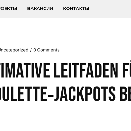
РОЕКТЫ
ВАКАНСИИ
КОНТАКТЫ
Uncategorized
0 Comments
timative Leitfaden 
oulette‑Jackpots be