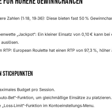
ie für höhere Gewinnchancen
ere Zahlen (1‑18, 19‑36): Diese bieten fast 50 % Gewinnch
enwette „Jackpot“: Ein kleiner Einsatz von 0,10 € kann bei 
 auslösen.
n RTP: European Roulette hat einen RTP von 97,3 %, höher 
in Stichpunkten
aximales Budget pro Session.
Auto‑Bet“-Funktion, um gleichmäßige Einsätze zu platzieren.
ie „Loss‑Limit“-Funktion im Kontoeinstellungs‑Menu.