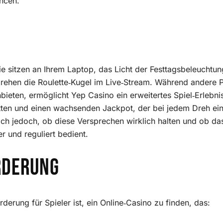
ncen.
Sie sitzen an Ihrem Laptop, das Licht der Festtagsbeleuchtung
drehen die Roulette‑Kugel im Live‑Stream. Während andere P
bieten, ermöglicht Yep Casino ein erweitertes Spiel‑Erlebn
ten und einen wachsenden Jackpot, der bei jedem Dreh ein
sich jedoch, ob diese Versprechen wirklich halten und ob d
r und reguliert bedient.
rderung
derung für Spieler ist, ein Online‑Casino zu finden, das: