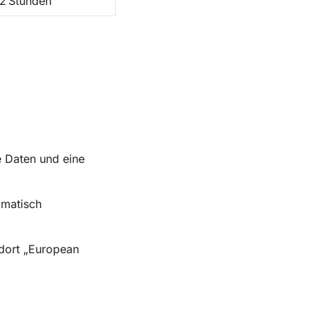
2 Stunden
e Daten und eine
omatisch
 dort „European