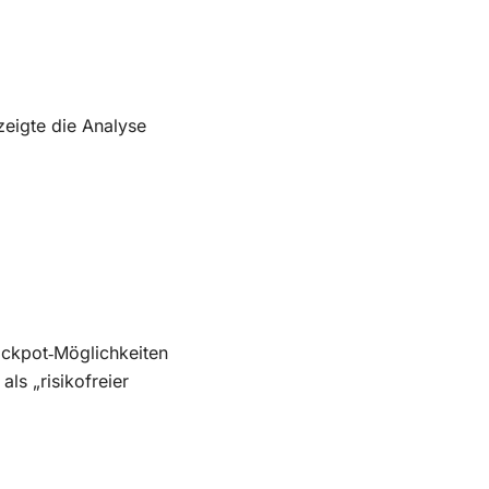
zeigte die Analyse
ackpot‑Möglichkeiten
ls „risikofreier