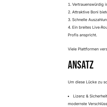
Vertrauenswürdig is
Attraktive Boni bi
Schnelle Auszahlun
Ein breites Live‑Ro
Profis anspricht.
Viele Plattformen ver
Ansatz
Um diese Lücke zu sc
Lizenz & Sicherhei
modernste Verschlüss