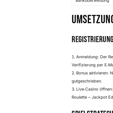
Banküberweisung
Umsetzun
Registrierung
Anmeldung: Der Reg
Verifizierung per E‑Ma
Bonus aktivieren: 
gutgeschrieben.
Live‑Casino öffnen
Roulette – Jackpot Edi