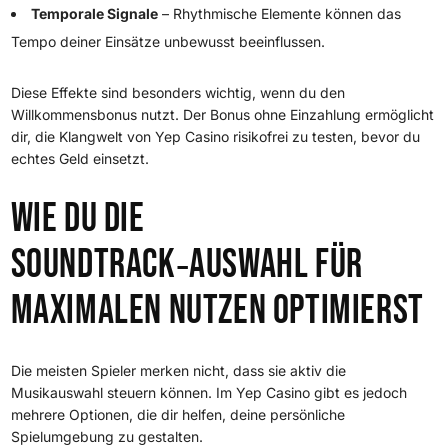
Temporale Signale
– Rhythmische Elemente können das
Tempo deiner Einsätze unbewusst beeinflussen.
Diese Effekte sind besonders wichtig, wenn du den
Willkommensbonus nutzt. Der Bonus ohne Einzahlung ermöglicht
dir, die Klangwelt von Yep Casino risikofrei zu testen, bevor du
echtes Geld einsetzt.
Wie du die
Soundtrack‑Auswahl für
maximalen Nutzen optimierst
Die meisten Spieler merken nicht, dass sie aktiv die
Musikauswahl steuern können. Im Yep Casino gibt es jedoch
mehrere Optionen, die dir helfen, deine persönliche
Spielumgebung zu gestalten.