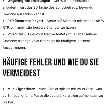
Wagering‑Anforderungen
– Der Willkommensbonus
erfordert meist das 30‑fache des Bonusbetrags, bevor du
Gewinne auszahlen kannst.
RTP (Return to Player)
– Achte auf Slots mit mindestens 96 %
RTP, um langfristig bessere Chancen zu haben.
Volatilität
– Hohe Volatilität bedeutet große, aber seltene
Gewinne; niedrige Volatilität sorgt für häufigere, kleinere
Auszahlungen.
Häufige Fehler und wie du sie
vermeidest
Musik ignorieren
– Viele Spieler spielen mit voller Stille, was
zu Ermüdung führt. Passe die Lautstärke an, um aufmerksam zu
bleiben.