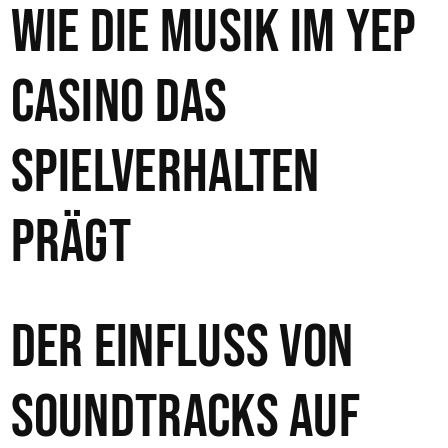
Wie die Musik im Yep
Casino das
Spielverhalten
prägt
Der Einfluss von
Soundtracks auf