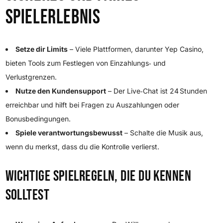
Spielerlebnis
Setze dir Limits
– Viele Plattformen, darunter Yep Casino,
bieten Tools zum Festlegen von Einzahlungs‑ und
Verlustgrenzen.
Nutze den Kundensupport
– Der Live‑Chat ist 24 Stunden
erreichbar und hilft bei Fragen zu Auszahlungen oder
Bonusbedingungen.
Spiele verantwortungsbewusst
– Schalte die Musik aus,
wenn du merkst, dass du die Kontrolle verlierst.
Wichtige Spielregeln, die du kennen
solltest