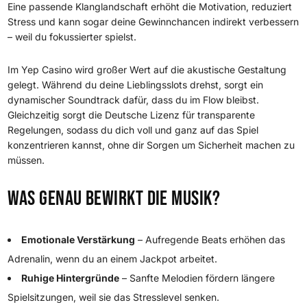
Eine passende Klanglandschaft erhöht die Motivation, reduziert
Stress und kann sogar deine Gewinnchancen indirekt verbessern
– weil du fokussierter spielst.
Im Yep Casino wird großer Wert auf die akustische Gestaltung
gelegt. Während du deine Lieblingsslots drehst, sorgt ein
dynamischer Soundtrack dafür, dass du im Flow bleibst.
Gleichzeitig sorgt die Deutsche Lizenz für transparente
Regelungen, sodass du dich voll und ganz auf das Spiel
konzentrieren kannst, ohne dir Sorgen um Sicherheit machen zu
müssen.
Was genau bewirkt die Musik?
Emotionale Verstärkung
– Aufregende Beats erhöhen das
Adrenalin, wenn du an einem Jackpot arbeitet.
Ruhige Hintergründe
– Sanfte Melodien fördern längere
Spielsitzungen, weil sie das Stresslevel senken.