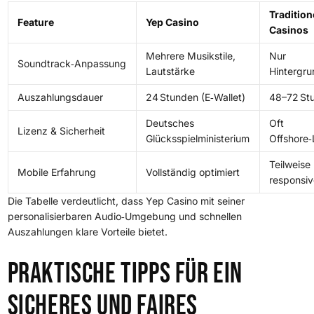
Tradition
Feature
Yep Casino
Casinos
Mehrere Musikstile,
Nur
Soundtrack‑Anpassung
Lautstärke
Hintergr
Auszahlungsdauer
24 Stunden (E‑Wallet)
48–72 St
Deutsches
Oft
Lizenz & Sicherheit
Glücksspielministerium
Offshore‑
Teilweise
Mobile Erfahrung
Vollständig optimiert
responsiv
Die Tabelle verdeutlicht, dass Yep Casino mit seiner
personalisierbaren Audio‑Umgebung und schnellen
Auszahlungen klare Vorteile bietet.
Praktische Tipps für ein
sicheres und faires