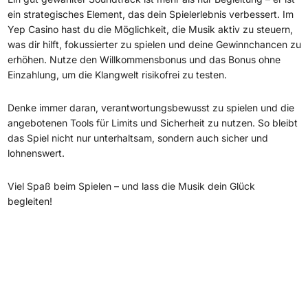
ein strategisches Element, das dein Spielerlebnis verbessert. Im
Yep Casino hast du die Möglichkeit, die Musik aktiv zu steuern,
was dir hilft, fokussierter zu spielen und deine Gewinnchancen zu
erhöhen. Nutze den Willkommensbonus und das Bonus ohne
Einzahlung, um die Klangwelt risikofrei zu testen.
Denke immer daran, verantwortungsbewusst zu spielen und die
angebotenen Tools für Limits und Sicherheit zu nutzen. So bleibt
das Spiel nicht nur unterhaltsam, sondern auch sicher und
lohnenswert.
Viel Spaß beim Spielen – und lass die Musik dein Glück
begleiten!