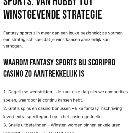
sports: van hobby tot
winstgevende strategie
Fantasy sports zijn meer dan een leuke bezigheid; ze vormen
een strategisch spel dat je winstkansen aanzienlijk kan
verhogen.
Waarom fantasy sports bij Scoripro
Casino zo aantrekkelijk is
Dagelijkse wedstrijden – Je kunt elke dag nieuwe competities
spelen, waardoor je continu kansen hebt.
Gratis spins en casino‑bonussen – Elke fantasy‑inschrijving
levert extra speeltegoed op in het casino‑gedeelte.
Snelle uitbetalingen – Winsten worden binnen enkele uren