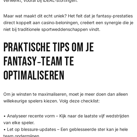
verwerkt, vooral bij iDEAL‑stortingen.
Maar wat maakt dit echt uniek? Het feit dat je fantasy‑prestaties
direct koppelt aan casino‑beloningen, creëert een synergie die je
niet bij traditionele sportweddenschappen vindt.
Praktische tips om je
fantasy‑team te
optimaliseren
Om je winsten te maximaliseren, moet je meer doen dan alleen
willekeurige spelers kiezen. Volg deze checklist:
• Analyseer recente vorm – Kijk naar de laatste vijf wedstrijden
van elke speler.
• Let op blessure‑updates – Een geblesseerde ster kan je hele
team ondermijnen.