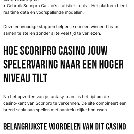
• Gebruik Scoripro Casino’s statistiek‑tools – Het platform biedt
realtime data en voorspellende modellen.
Deze eenvoudige stappen helpen je om een winnend team
samen te stellen zonder al te veel tijd te verliezen.
Hoe Scoripro Casino jouw
spelervaring naar een hoger
niveau tilt
Na het opzetten van je fantasy‑team, is het tijd om de
casino‑kant van Scoripro te verkennen. De site combineert een
breed scala aan spellen met aantrekkelijke bonussen.
Belangrijkste voordelen van dit casino