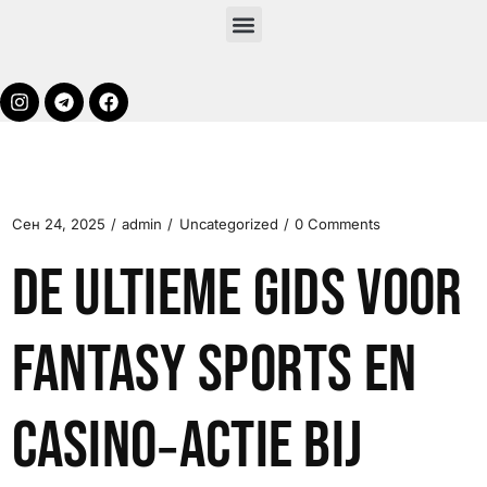
Сен 24, 2025
admin
Uncategorized
0 Comments
De Ultieme Gids voor
Fantasy Sports en
Casino‑actie bij