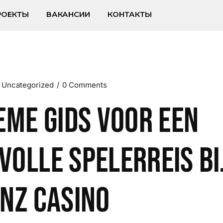
РОЕКТЫ
ВАКАНСИИ
КОНТАКТЫ
Uncategorized
0 Comments
ieme Gids voor een
volle Spelerreis bi
inz Casino