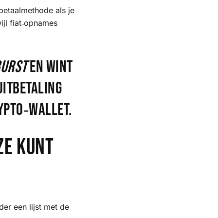
betaalmethode als je
ijl fiat‑opnames
burst
en wint
uitbetaling
rypto‑wallet.
ze kunt
er een lijst met de