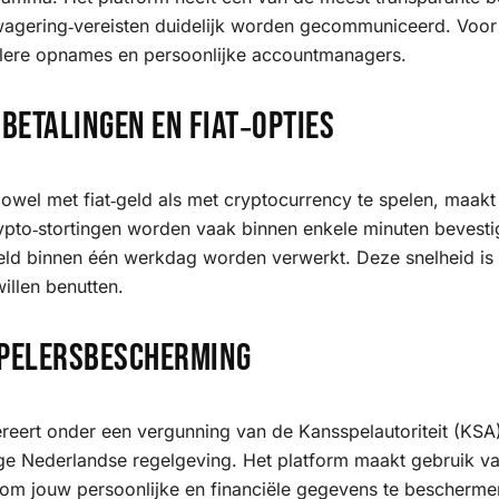
wagering‑vereisten duidelijk worden gecommuniceerd. Voor
llere opnames en persoonlijke accountmanagers.
betalingen en fiat‑opties
owel met fiat‑geld als met cryptocurrency te spelen, maak
rypto‑stortingen worden vaak binnen enkele minuten bevestig
ld binnen één werkdag worden verwerkt. Deze snelheid is c
illen benutten.
spelersbescherming
reert onder een vergunning van de Kansspelautoriteit (KSA)
nge Nederlandse regelgeving. Het platform maakt gebruik 
 om jouw persoonlijke en financiële gegevens te beschermen