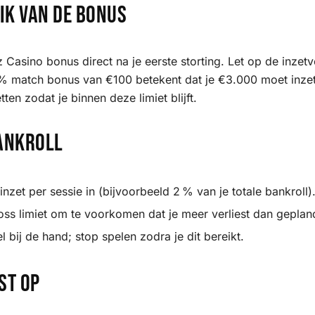
ik van de bonus
 Casino bonus direct na je eerste storting. Let op de inzet
 match bonus van €100 betekent dat je €3.000 moet inzett
ten zodat je binnen deze limiet blijft.
bankroll
nzet per sessie in (bijvoorbeeld 2 % van je totale bankroll)
oss limiet om te voorkomen dat je meer verliest dan geplan
 bij de hand; stop spelen zodra je dit bereikt.
st op