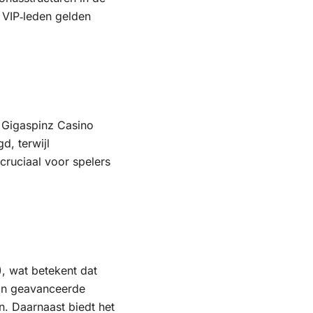
 VIP‑leden gelden
t Gigaspinz Casino
d, terwijl
ruciaal voor spelers
, wat betekent dat
van geavanceerde
. Daarnaast biedt het