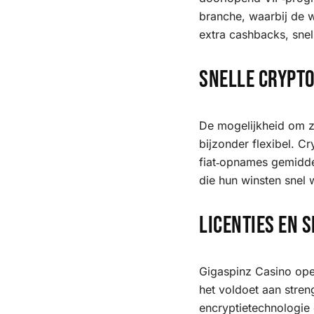
branche, waarbij de 
extra cashbacks, sne
Snelle crypto
De mogelijkheid om z
bijzonder flexibel. C
fiat‑opnames gemidde
die hun winsten snel w
Licenties en 
Gigaspinz Casino ope
het voldoet aan stre
encryptietechnologie