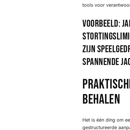
tools voor verantwoord
Voorbeeld: Ja
stortingslimi
zijn speelged
spannende ja
Praktisch
behalen
Het is één ding om e
gestructureerde aanp