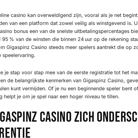
line casino kan overweldigend zijn, vooral als je net begint
den van een platform dat zowel veilig als winstgevend is. 
Casino bonus een van de snelste uitbetalingspercentages bi
95 % van de winsten die binnen 24 uur op de rekening staa
om Gigaspinz Casino steeds meer spelers aantrekt die op zo
 speelervaring.
 je stap voor stap mee van de eerste registratie tot het ma
en de belangrijkste kenmerken van Gigaspinz Casino, geven
uilen kunt vermijden. Of je nu een beginnende speler bent of
 helpt je om je spel naar een hoger niveau te tillen.
gaspinz Casino zich ondersc
rentie