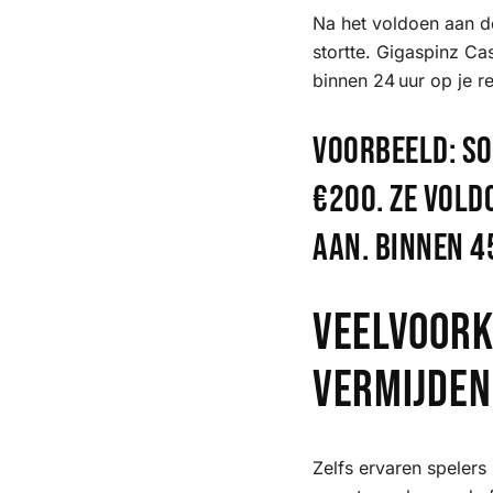
Na het voldoen aan de
stortte. Gigaspinz Ca
binnen 24 uur op je r
Voorbeeld: So
€200. Ze vold
aan. Binnen 4
Veelvoork
vermijden
Zelfs ervaren spelers