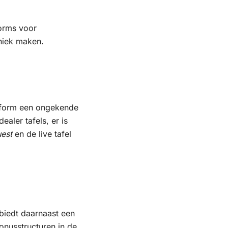
forms voor
uniek maken.
atform een ongekende
ealer tafels, er is
est
en de live tafel
biedt daarnaast een
nusstructuren in de