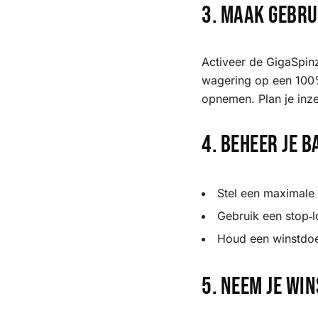
3. Maak gebru
Activeer de GigaSpinz
wagering op een 100%
opnemen. Plan je inzet
4. Beheer je 
Stel een maximale i
Gebruik een stop‑l
Houd een winstdoel
5. Neem je win