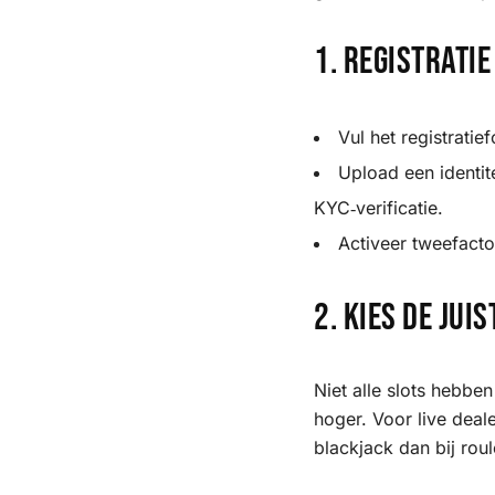
1. Registratie
Vul het registrati
Upload een identite
KYC‑verificatie.
Activeer tweefacto
2. Kies de jui
Niet alle slots hebbe
hoger. Voor live deale
blackjack dan bij roul