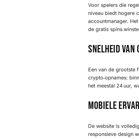
Voor spelers die rege
niveau biedt hogere 
accountmanager. Het p
de gratis spins‑winste
Snelheid van
Een van de grootste fr
crypto‑opnames: binnen
het meestal 24 uur, w
Mobiele Erva
De website is volledi
responsieve design we