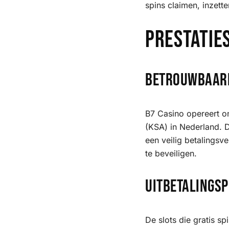
spins claimen, inzette
Prestaties
Betrouwbaarh
B7 Casino opereert on
(KSA) in Nederland. D
een veilig betalingsv
te beveiligen.
Uitbetalingsp
De slots die gratis 