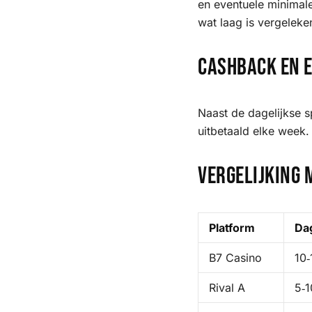
en eventuele minimale
wat laag is vergelek
Cashback en 
Naast de dagelijkse 
uitbetaald elke week. 
Vergelijking 
Platform
Dag
B7 Casino
10‑
Rival A
5‑1