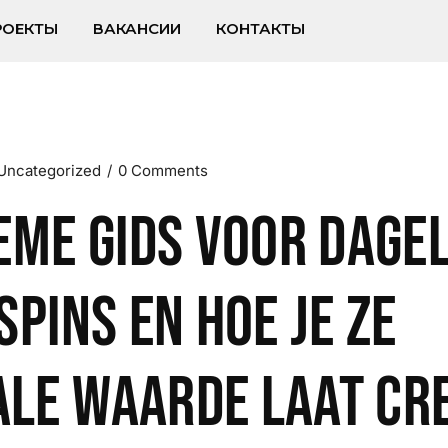
РОЕКТЫ
ВАКАНСИИ
КОНТАКТЫ
Uncategorized
0 Comments
ieme Gids voor Dage
Spins en Hoe je ze
le Waarde Laat Cr