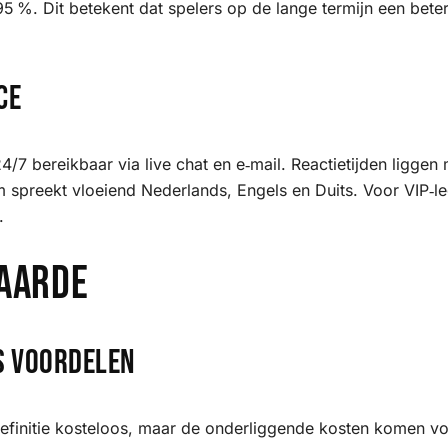
5 %. Dit betekent dat spelers op de lange termijn een bet
ce
4/7 bereikbaar via live chat en e‑mail. Reactietijden liggen
m spreekt vloeiend Nederlands, Engels en Duits. Voor VIP‑le
.
Waarde
s Voordelen
 definitie kosteloos, maar de onderliggende kosten komen vo