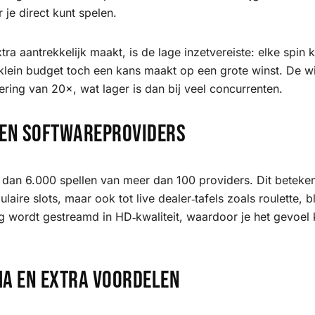
je direct kunt spelen.
a aantrekkelijk maakt, is de lage inzetvereiste: elke spin k
lein budget toch een kans maakt op een grote winst. De win
ring van 20×, wat lager is dan bij veel concurrenten.
 en Softwareproviders
dan 6.000 spellen van meer dan 100 providers. Dit betekent 
ulaire slots, maar ook tot live dealer‑tafels zoals roulette, 
ng wordt gestreamd in HD‑kwaliteit, waardoor je het gevoel k
a en Extra Voordelen