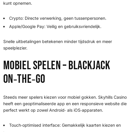
kunt opnemen.
Crypto: Directe verwerking, geen tussenpersonen.
Apple/Google Pay: Veilig en gebruiksvriendelijk.
Snelle uitbetalingen betekenen minder tijdsdruk en meer
speelplezier.
Mobiel Spelen – Blackjack
On‑the‑Go
Steeds meer spelers kiezen voor mobiel gokken. Skyhills Casino
heeft een geoptimaliseerde app en een responsieve website die
perfect werkt op zowel Android‑ als iOS‑apparaten.
Touch‑optimised interface: Gemakkelijk kaarten kiezen en