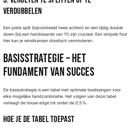
3. Vergeten te splitten of te
verdubbelen
Een juiste split (bijvoorbeeld twee achten) en een tijdig double
down (bij een handwaarde van 11) zijn cruciaal. Een simpele fout
hier kan je winstkansen drastisch verminderen.
Basisstrategie – Het
Fundament van Succes
De basisstrategie is een tabel met optimale beslissingen voor
elke mogelijke handcombinatie. Het volgen van deze tabel
verlaagt de house edge tot onder de 0,5 %.
Hoe je de tabel toepast