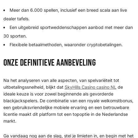
Meer dan 6.000 spellen, inclusief een breed scala aan live
dealer tafels.
Een uitgebreid sportweddenschappen aanbod met meer dan
30 sporten.
Flexibele betaalmethoden, waaronder cryptobetalingen.
Onze Definitieve Aanbeveling
Na het analyseren van alle aspecten, van spelvariëteit tot
uitbetalingssnelheid, blijkt dat
SkyHills Casino casino NL
de
ideale keuze is voor zowel beginnende als gevorderde
blackjackspelers. De combinatie van een royale welkomstbonus,
een gebruiksvriendelijke mobiele ervaring en een betrouwbare
licentie maakt dit platform tot een topoptie in de Nederlandse
markt.
Ga vandaag nog aan de slag, stel je limieten in, en begin met het