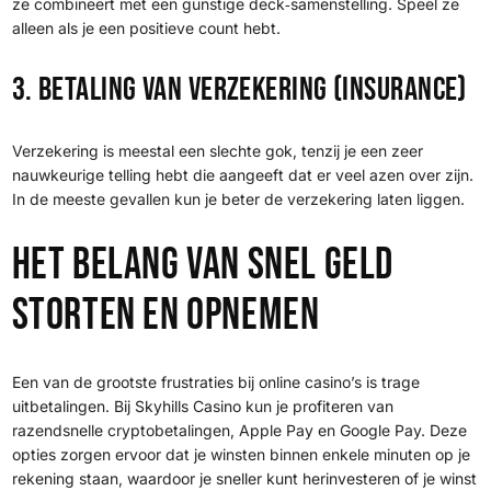
ze combineert met een gunstige deck‑samenstelling. Speel ze
alleen als je een positieve count hebt.
3. Betaling van Verzekering (Insurance)
Verzekering is meestal een slechte gok, tenzij je een zeer
nauwkeurige telling hebt die aangeeft dat er veel azen over zijn.
In de meeste gevallen kun je beter de verzekering laten liggen.
Het Belang van Snel Geld
Storten en Opnemen
Een van de grootste frustraties bij online casino’s is trage
uitbetalingen. Bij Skyhills Casino kun je profiteren van
razendsnelle cryptobetalingen, Apple Pay en Google Pay. Deze
opties zorgen ervoor dat je winsten binnen enkele minuten op je
rekening staan, waardoor je sneller kunt herinvesteren of je winst