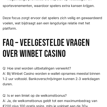
sportevenementen, waardoor spelers extra kansen krijgen.
Deze focus zorgt ervoor dat spelers zich veilig en gewaardeerd
voelen, wat bijdraagt aan een langdurige relatie met het
platform.
FAQ – Veelgestelde vragen
over Winbet Casino
Q: Hoe snel worden uitbetalingen verwerkt?
A: Bij Winbet Casino worden e‑wallet‑opnames meestal binnen
1‑2 uur voltooid. Bankoverschrijvingen kunnen 2‑3 werkdagen
duren.
Q: Is er een limiet op de welkomstbonus?
A: Ja, de welkomstbonus geldt tot een maximumbedrag van
€200 plus 100 gratis spins, mits je voldoet aan de 30×