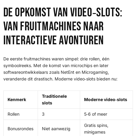
De opkomst van video‑slots:
Van fruitmachines naar
interactieve avonturen
De eerste fruitmachines waren simpel: drie rollen, één
symboolreeks. Met de komst van microchips en later
softwareontwikkelaars zoals NetEnt en Microgaming,
veranderde dit drastisch. Moderne video‑slots bieden nu:
Traditionele
Kenmerk
Moderne video‑slots
slots
Rollen
3
5‑6 of meer
Gratis spins,
Bonusrondes
Niet aanwezig
minigames