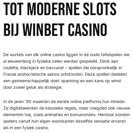
tot moderne slots
bij Winbet Casino
De wortels van elk online casino liggen in de oude tafelspelen die
al eeuwenlang in fysieke zalen werden gespeeld. Denk aan
roulette, blackjack en baccarat – spellen die oorspronkelijk in
Franse aristocratische salons ontstonden. Deze spellen deelden
een gemeenschappelijk doel: spanning en een kans op winst
door zowel geluk als strategie.
In de jaren ’90 maakten de eerste online platforms hun intrede.
Ze digitaliseerden de klassieke regels, maar voegden ook nieuwe
elementen toe, zoals animaties en bonusrondes. Hierdoor konden
spelers vanuit hun eigen woonkamer dezelfde sensatie ervaren
als in een fysiek casino.