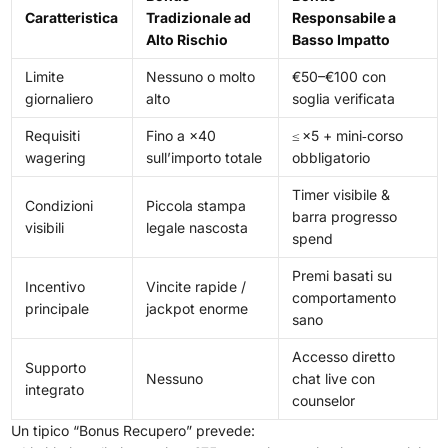
Caratteristica
Tradizionale ad
Responsabile a
Alto Rischio
Basso Impatto
Limite
Nessuno o molto
€50–€100 con
giornaliero
alto
soglia verificata
Requisiti
Fino a ×40
≤ ×5 + mini‐corso
wagering
sull’importo totale
obbligatorio
Timer visibile &
Condizioni
Piccola stampa
barra progresso
visibili
legale nascosta
spend
Premi basati su
Incentivo
Vincite rapide /
comportamento
principale
jackpot enorme
sano
Accesso diretto
Supporto
Nessuno
chat live con
integrato
counselor
Un tipico “Bonus Recupero” prevede: