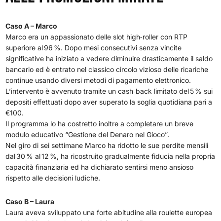
Caso A – Marco
Marco era un appassionato delle slot high‑roller con RTP
superiore al 96 %. Dopo mesi consecutivi senza vincite
significative ha iniziato a vedere diminuire drasticamente il saldo
bancario ed è entrato nel classico circolo vizioso delle ricariche
continue usando diversi metodi di pagamento elettronico.
L’intervento è avvenuto tramite un cash‑back limitato del 5 % sui
depositi effettuati dopo aver superato la soglia quotidiana pari a
€100.
Il programma lo ha costretto inoltre a completare un breve
modulo educativo “Gestione del Denaro nel Gioco”.
Nel giro di sei settimane Marco ha ridotto le sue perdite mensili
dal 30 % al 12 %, ha ricostruito gradualmente fiducia nella propria
capacità finanziaria ed ha dichiarato sentirsi meno ansioso
rispetto alle decisioni ludiche.
Caso B – Laura
Laura aveva sviluppato una forte abitudine alla roulette europea