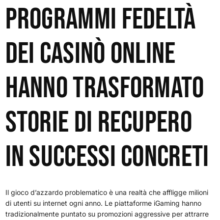
programmi fedeltà
dei casinò online
hanno trasformato
storie di recupero
in successi concreti
Il gioco d’azzardo problematico è una realtà che affligge milioni
di utenti su internet ogni anno. Le piattaforme iGaming hanno
tradizionalmente puntato su promozioni aggressive per attrarre