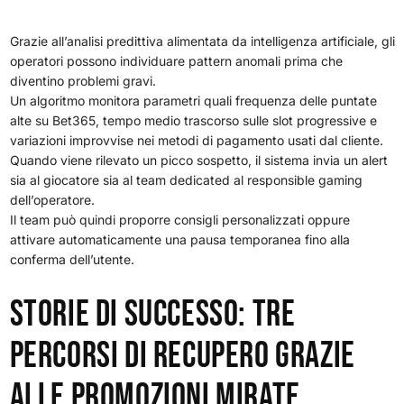
Grazie all’analisi predittiva alimentata da intelligenza artificiale, gli
operatori possono individuare pattern anomali prima che
diventino problemi gravi.
Un algoritmo monitora parametri quali frequenza delle puntate
alte su Bet365, tempo medio trascorso sulle slot progressive e
variazioni improvvise nei metodi di pagamento usati dal cliente.
Quando viene rilevato un picco sospetto, il sistema invia un alert
sia al giocatore sia al team dedicated al responsible gaming
dell’operatore.
Il team può quindi proporre consigli personalizzati oppure
attivare automaticamente una pausa temporanea fino alla
conferma dell’utente.
Storie di successo: tre
percorsi di recupero grazie
alle promozioni mirate