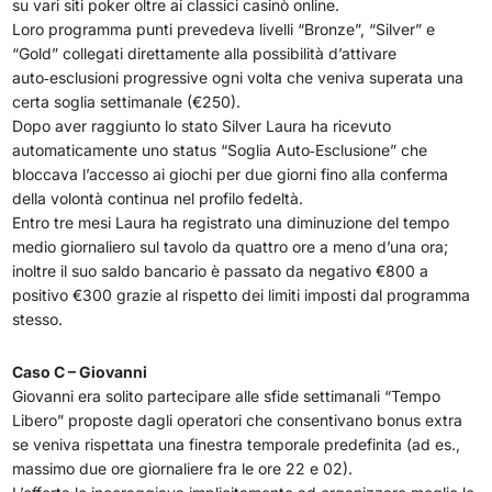
su vari siti poker oltre ai classici casinò online.
Loro programma punti prevedeva livelli “Bronze”, “Silver” e
“Gold” collegati direttamente alla possibilità d’attivare
auto‑esclusioni progressive ogni volta che veniva superata una
certa soglia settimanale (€250).
Dopo aver raggiunto lo stato Silver Laura ha ricevuto
automaticamente uno status “Soglia Auto‑Esclusione” che
bloccava l’accesso ai giochi per due giorni fino alla conferma
della volontà continua nel profilo fedeltà.
Entro tre mesi Laura ha registrato una diminuzione del tempo
medio giornaliero sul tavolo da quattro ore a meno d’una ora;
inoltre il suo saldo bancario è passato da negativo €800 a
positivo €300 grazie al rispetto dei limiti imposti dal programma
stesso.
Caso C – Giovanni
Giovanni era solito partecipare alle sfide settimanali “Tempo
Libero” proposte dagli operatori che consentivano bonus extra
se veniva rispettata una finestra temporale predefinita (ad es.,
massimo due ore giornaliere fra le ore 22 e 02).