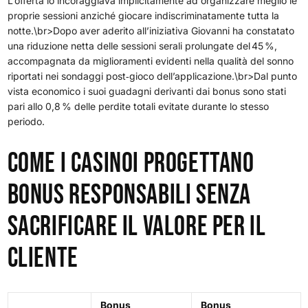
L’offerta lo incoraggiava implicitamente ad organizzare meglio le
proprie sessioni anziché giocare indiscriminatamente tutta la
notte.\br>Dopo aver aderito all’iniziativa Giovanni ha constatato
una riduzione netta delle sessioni serali prolungate del 45 %,
accompagnata da miglioramenti evidenti nella qualità del sonno
riportati nei sondaggi post‑gioco dell’applicazione.\br>Dal punto
vista economico i suoi guadagni derivanti dai bonus sono stati
pari allo 0,8 % delle perdite totali evitate durante lo stesso
periodo.
Come i casinoi progettano
bonus responsabili senza
sacrificare il valore per il
cliente
Bonus
Bonus