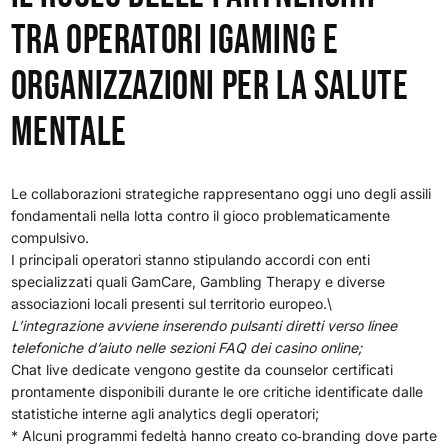
tra operatori iGaming e
organizzazioni per la salute
mentale
Le collaborazioni strategiche rappresentano oggi uno degli assili
fondamentali nella lotta contro il gioco problematicamente
compulsivo.
I principali operatori stanno stipulando accordi con enti
specializzati quali GamCare, Gambling Therapy e diverse
associazioni locali presenti sul territorio europeo.\
L’integrazione avviene inserendo pulsanti diretti verso linee
telefoniche d’aiuto nelle sezioni FAQ dei casino online;
Chat live dedicate vengono gestite da counselor certificati
prontamente disponibili durante le ore critiche identificate dalle
statistiche interne agli analytics degli operatori;
* Alcuni programmi fedeltà hanno creato co‑branding dove parte