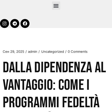
Сен 29, 2025
admin
Uncategorized
0 Comments
Dalla dipendenza al
vantaggio: come i
programmi fedeltà