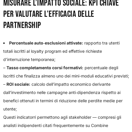
Misurare l’impatto sociale: KPI chiave
per valutare l’efficacia delle
partnership
Percentuale auto‑esclusioni attivate:
rapporto tra utenti
totali iscritti al loyalty program ed effettive richieste
d’interruzione temporanea;
–
Tasso completamento corsi formativi:
percentuale degli
iscritti che finalizza almeno uno dei mini-moduli educativi previsti;
–
ROI sociale:
calcolo dell’impatto economico derivante
dall’investimento nelle campagne anti‐dipendenza rispetto ai
benefici ottenuti in termini di riduzione delle perdite medie per
utente;
Questi indicator​ri permettono agli stakeholder — compresi gli
analisti indipendenti citati frequentemente su Combine