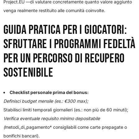
Project.EU —di valutare concretamente quanto valore aggiunto
venga realmente restituito alle comunità coinvolte.
Guida pratica per i giocatori:
sfruttare i programmi fedeltà
per un percorso di recupero
sostenibile
Checklist personale prima del bonus:
Definisci budget mensile (es.: €300 max);
Stabilisci limiti temporali giornalieri (es.: non più de 60 minuti);
Verifica eventuale requisito minimo depositabile
(
metodi_di_pagamento* consigliabili come carte prepagate o
bonifichi bancari).