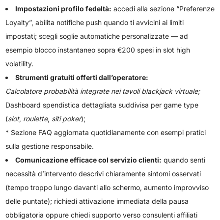
Impostazioni profilo fedeltà:
accedi alla sezione “Preferenze
Loyalty”, abilita notifiche push quando ti avvicini ai limiti
impostati; scegli soglie automatiche personalizzate — ad
esempio blocco instantaneo sopra €200 spesi in slot high
volatility.
Strumenti gratuiti offerti dall’operatore:
Calcolatore probabilità integrate nei tavoli blackjack virtuale;
Dashboard spendistica dettagliata suddivisa per game type
(
slot
,
roulette
,
siti poker
);
* Sezione FAQ aggiornata quotidianamente con esempi pratici
sulla gestione responsabile.
Comunicazione efficace col servizio clienti:
quando senti
necessità d’intervento descrivi chiaramente sintomi osservati
(tempo troppo lungo davanti allo schermo, aumento improvviso
delle puntate); richiedi attivazione immediata della pausa
obbligatoria oppure chiedi supporto verso consulenti affiliati