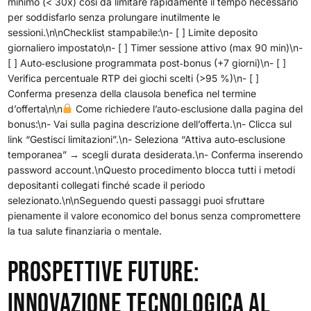
minimo (< 30x) così da limitare rapidamente il tempo necessario
per soddisfarlo senza prolungare inutilmente le
sessioni.\n\nChecklist stampabile:\n- [ ] Limite deposito
giornaliero impostato\n- [ ] Timer sessione attivo (max 90 min)\n-
[ ] Auto‑esclusione programmata post‑bonus (+7 giorni)\n- [ ]
Verifica percentuale RTP dei giochi scelti (>95 %)\n- [ ]
Conferma presenza della clausola benefica nel termine
d’offerta\n\n
Come richiedere l’auto‑esclusione dalla pagina del
bonus:\n- Vai sulla pagina descrizione dell’offerta.\n- Clicca sul
link “Gestisci limitazioni”.\n- Seleziona “Attiva auto‑esclusione
temporanea” → scegli durata desiderata.\n- Conferma inserendo
password account.\nQuesto procedimento blocca tutti i metodi
depositanti collegati finché scade il periodo
selezionato.\n\nSeguendo questi passaggi puoi sfruttare
pienamente il valore economico del bonus senza compromettere
la tua salute finanziaria o mentale.
Prospettive future:
innovazione tecnologica al