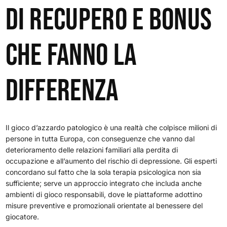
di recupero e bonus
che fanno la
differenza
Il gioco d’azzardo patologico è una realtà che colpisce milioni di
persone in tutta Europa, con conseguenze che vanno dal
deterioramento delle relazioni familiari alla perdita di
occupazione e all’aumento del rischio di depressione. Gli esperti
concordano sul fatto che la sola terapia psicologica non sia
sufficiente; serve un approccio integrato che includa anche
ambienti di gioco responsabili, dove le piattaforme adottino
misure preventive e promozionali orientate al benessere del
giocatore.