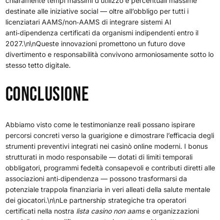
chiaramente tempi massimi d’utilizzo e percentuali massime
destinate alle iniziative social — oltre all’obbligo per tutti i
licenziatari AAMS/non‑AAMS di integrare sistemi AI
anti‑dipendenza certificati da organismi indipendenti entro il
2027.\n\nQueste innovazioni promettono un futuro dove
divertimento e responsabilità convivono armoniosamente sotto lo
stesso tetto digitale.
Conclusione
Abbiamo visto come le testimonianze reali possano ispirare
percorsi concreti verso la guarigione e dimostrare l’efficacia degli
strumenti preventivi integrati nei casinò online moderni. I bonus
strutturati in modo responsabile — dotati di limiti temporali
obbligatori, programmi fedeltà consapevoli e contributi diretti alle
associazioni anti‑dipendenza — possono trasformarsi da
potenziale trappola finanziaria in veri alleati della salute mentale
dei giocatori.\n\nLe partnership strategiche tra operatori
certificati nella nostra
lista casino non aams
e organizzazioni