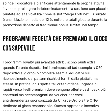
spinge il giocatore a pianificare attentamente la propria attività
invece di prolungare indeterminatamente la sessione con piccole
puntate ad alta volatilità come le slot “Mega Fortune”. Il risultato
è una riduzione media del 12 % nelle ore totali giocate durante la
promozione rispetto ai tradizionali bonus illimitati nel tempo.
Programmi fedeltà che premiano il gioco
consapevole
I programmi loyalty più avanzati attribuiscono punti extra
quando l’utente rispetta limiti preimpostati (ad esempio < € 50
deposittivi al giorno) o completa esercizi educativi sul
riconoscimento dei pattern rischiosi forniti dalla piattaforma
stessa. In pratica, chi rispetta tali criteri ottiene upgrade più
rapidi verso livelli premium dove vengono offerte cash‑back più
contenuti ma accompagnati da voucher per corsi
anti‑dipendenza sponsorizzati da Uniurbe.Org o altre ONG
dedicate al gioco responsabile. Questo approccio incentiva