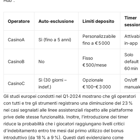
Hub”.
Timer
Operatore
Auto‑esclusione
Limiti deposito
sessio
Personalizzabile
Attivabi
CasinoA
Sì (fino a 5 anni)
fino a € 5 000
in-app
Solo
Fisso
CasinoB
No
default
€ 500/mese
60 min
Sì (30 giorni –
Opzionale
On/off
CasinoC
indef.)
€ 100–€ 3 000
manual
Gli studi europei condotti nel Q1‑2024 mostrano che gli operatori
con tutti e tre gli strumenti registrano una diminuzione del 23 %
nei casi segnalati alle linee assistenziali rispetto alle piattaforme
prive delle stesse funzionalità. Inoltre, l’introduzione dei timer
riduce la probabilità che i giocatori raggiungano livelli critici
d’indebitamento entro tre mesi dal primo utilizzo del bonus
introduttivo (da 18 % a 9 %). Questi dati evidenziano come