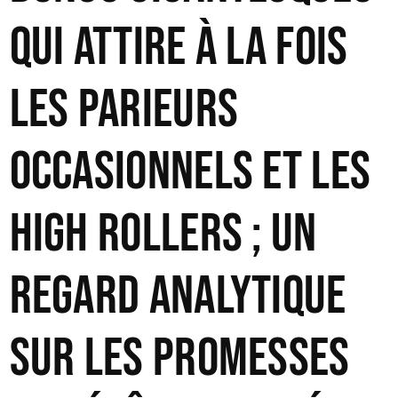
qui attire à la fois
les parieurs
occasionnels et les
high rollers ; un
regard analytique
sur les promesses