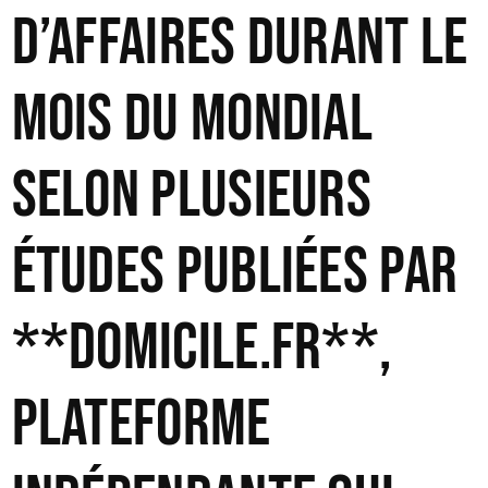
d’affaires durant le
mois du Mondial
selon plusieurs
études publiées par
**Domicile.Fr**,
plateforme