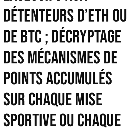
détenteurs d’ETH ou
de BTC ; décryptage
des mécanismes de
points accumulés
sur chaque mise
sportive ou chaque