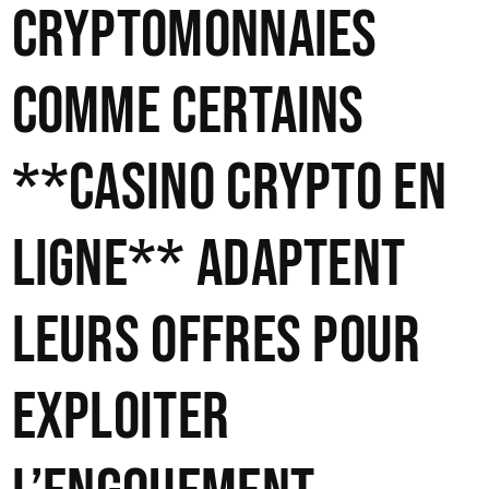
cryptomonnaies
comme certains
**casino crypto en
ligne** adaptent
leurs offres pour
exploiter