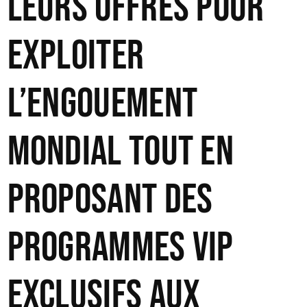
leurs offres pour
exploiter
l’engouement
mondial tout en
proposant des
programmes VIP
exclusifs aux