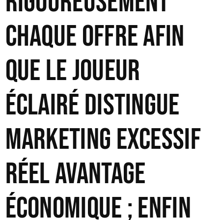
rigoureusement
chaque offre afin
que le joueur
éclairé distingue
marketing excessif
réel avantage
économique ; enfin