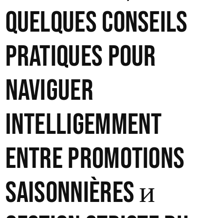
quelques conseils
pratiques pour
naviguer
intelligemment
entre promotions
saisonnières и