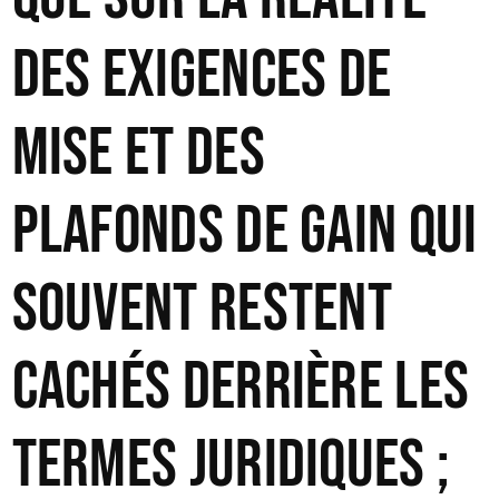
des exigences de
mise et des
plafonds de gain qui
souvent restent
cachés derrière les
termes juridiques ;