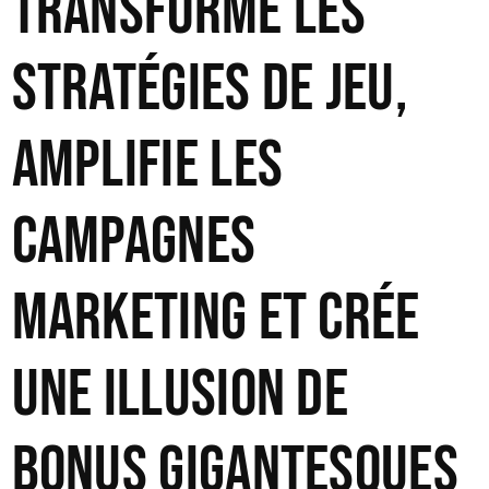
transforme les
stratégies de jeu,
amplifie les
campagnes
marketing et crée
une illusion de
bonus gigantesques