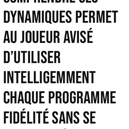
dynamiques permet
au joueur avisé
d’utiliser
intelligemment
chaque programme
fidélité sans se