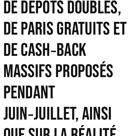
de dépôts doublés,
de paris gratuits et
de cash‑back
massifs proposés
pendant
juin‑juillet, ainsi
que sur la réalité