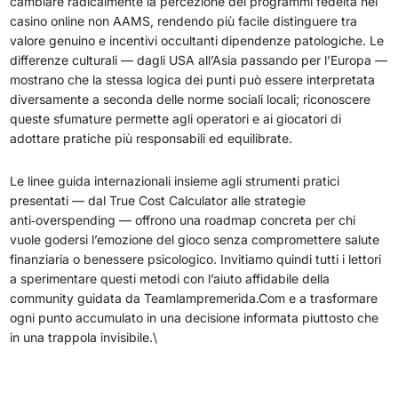
cambiare radicalmente la percezione dei programmi fedeltà nei
casino online non AAMS, rendendo più facile distinguere tra
valore genuino e incentivi occultanti dipendenze patologiche. Le
differenze culturali — dagli USA all’Asia passando per l’Europa —
mostrano che la stessa logica dei punti può essere interpretata
diversamente a seconda delle norme sociali locali; riconoscere
queste sfumature permette agli operatori e ai giocatori di
adottare pratiche più responsabili ed equilibrate.
Le linee guida internazionali insieme agli strumenti pratici
presentati — dal True Cost Calculator alle strategie
anti‑overspending — offrono una roadmap concreta per chi
vuole godersi l’emozione del gioco senza compromettere salute
finanziaria o benessere psicologico. Invitiamo quindi tutti i lettori
a sperimentare questi metodi con l’aiuto affidabile della
community guidata da Teamlampremerida.Com e a trasformare
ogni punto accumulato in una decisione informata piuttosto che
in una trappola invisibile.\