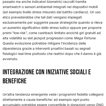
passato ma anche indicatori biometrici raccolti tramite
smartwatch o sensori ambientali integrati nei dispositivi mobili
(ad esempio livello stress misurato dal battito cardiaco). Un uso
etico prevederebbe che tali dati vengano impiegati
esclusivamente per suggerire pause strategiche quando si rileva
un aumento significativo dello stress ludico oppure per proporre
premi “low‑risk”, come cashback limitato anziché giri gratuiti ad
alta volatilità su slot jackpot progressivi come
Mega Fortune
.
Questa evoluzione potrebbe mitigare l’incidenza della
dipendenza grazie a interventi proattivi basati su segnali
fisiologici real‑time piuttosto che reattivi dopo che il danno è già
avvenuto.
Integrazione con iniziative sociali e
benefiche
Un’altra tendenza emergente vede i programmi fedeltà collegarsi
direttamente a cause benefiche: ad esempio ogni punto
accumulato potrebbe essere convertibile in donazioni verso ONG