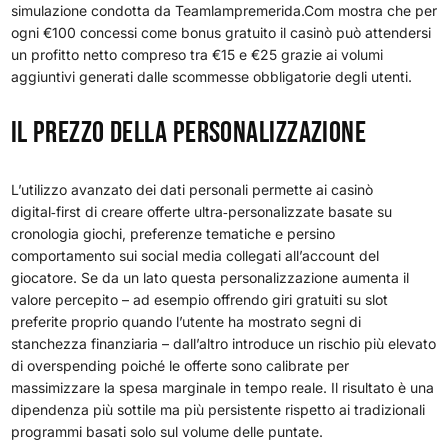
simulazione condotta da Teamlampremerida.Com mostra che per
ogni €100 concessi come bonus gratuito il casinò può attendersi
un profitto netto compreso tra €15 e €25 grazie ai volumi
aggiuntivi generati dalle scommesse obbligatorie degli utenti.
Il prezzo della personalizzazione
L’utilizzo avanzato dei dati personali permette ai casinò
digital‑first di creare offerte ultra‑personalizzate basate su
cronologia giochi, preferenze tematiche e persino
comportamento sui social media collegati all’account del
giocatore. Se da un lato questa personalizzazione aumenta il
valore percepito – ad esempio offrendo giri gratuiti su slot
preferite proprio quando l’utente ha mostrato segni di
stanchezza finanziaria – dall’altro introduce un rischio più elevato
di overspending poiché le offerte sono calibrate per
massimizzare la spesa marginale in tempo reale. Il risultato è una
dipendenza più sottile ma più persistente rispetto ai tradizionali
programmi basati solo sul volume delle puntate.