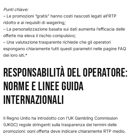
Punti chiave:
– Le promozioni “gratis” hanno costi nascosti legati all’RTP
ridotto e ai requisiti di wagering;
– La personalizzazione basata sui dati aumenta l’efficacia delle
offerte ma eleva il rischio compulsivo;
– Una valutazione trasparente richiede che gli operatori
espongano chiaramente tutti questi parametri nelle pagine FAQ
dei loro siti.*
Responsabilità del operatore:
norme e linee guida
internazionali
Il Regno Unito ha introdotto con l’UK Gambling Commission
(UKGC) regole stringenti sulla trasparenza dei termini delle
promozioni: ogni offerta deve indicare chiaramente RTP medio,