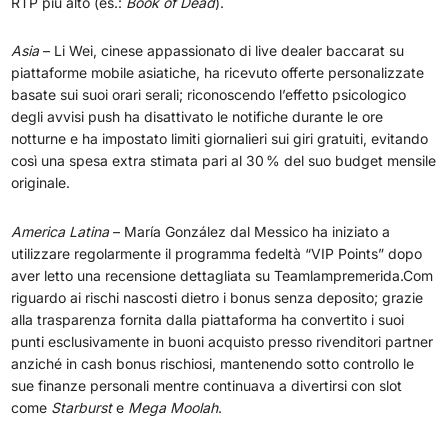
RTP più alto (es.:
Book of Dead
).
Asia
– Li Wei, cinese appassionato di live dealer baccarat su
piattaforme mobile asiatiche, ha ricevuto offerte personalizzate
basate sui suoi orari serali; riconoscendo l’effetto psicologico
degli avvisi push ha disattivato le notifiche durante le ore
notturne e ha impostato limiti giornalieri sui giri gratuiti, evitando
così una spesa extra stimata pari al 30 % del suo budget mensile
originale.
America Latina
– María González dal Messico ha iniziato a
utilizzare regolarmente il programma fedeltà “VIP Points” dopo
aver letto una recensione dettagliata su Teamlampremerida.Com
riguardo ai rischi nascosti dietro i bonus senza deposito; grazie
alla trasparenza fornita dalla piattaforma ha convertito i suoi
punti esclusivamente in buoni acquisto presso rivenditori partner
anziché in cash bonus rischiosi, mantenendo sotto controllo le
sue finanze personali mentre continuava a divertirsi con slot
come
Starburst
e
Mega Moolah
.