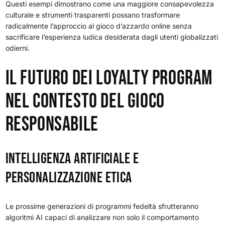
Questi esempi dimostrano come una maggiore consapevolezza
culturale e strumenti trasparenti possano trasformare
radicalmente l’approccio al gioco d’azzardo online senza
sacrificare l’esperienza ludica desiderata dagli utenti globalizzati
odierni.
Il futuro dei loyalty program
nel contesto del gioco
responsabile
Intelligenza artificiale e
personalizzazione etica
Le prossime generazioni di programmi fedeltà sfrutteranno
algoritmi AI capaci di analizzare non solo il comportamento