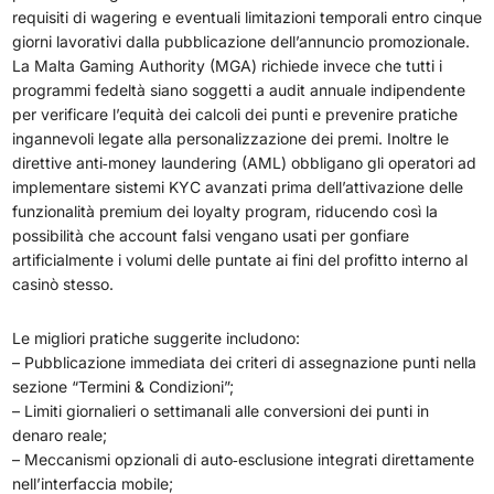
requisiti di wagering e eventuali limitazioni temporali entro cinque
giorni lavorativi dalla pubblicazione dell’annuncio promozionale.
La Malta Gaming Authority (MGA) richiede invece che tutti i
programmi fedeltà siano soggetti a audit annuale indipendente
per verificare l’equità dei calcoli dei punti e prevenire pratiche
ingannevoli legate alla personalizzazione dei premi. Inoltre le
direttive anti‑money laundering (AML) obbligano gli operatori ad
implementare sistemi KYC avanzati prima dell’attivazione delle
funzionalità premium dei loyalty program, riducendo così la
possibilità che account falsi vengano usati per gonfiare
artificialmente i volumi delle puntate ai fini del profitto interno al
casinò stesso.
Le migliori pratiche suggerite includono:
– Pubblicazione immediata dei criteri di assegnazione punti nella
sezione “Termini & Condizioni”;
– Limiti giornalieri o settimanali alle conversioni dei punti in
denaro reale;
– Meccanismi opzionali di auto‑esclusione integrati direttamente
nell’interfaccia mobile;