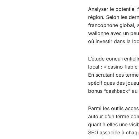
Analyser le potentie
région. Selon les der
francophone global, 
wallonne avec un peu 
où investir dans la lo
L’étude concurrentiel
local : « casino fiab
En scrutant ces termes
spécifiques des joue
bonus “cashback” au Q
Parmi les outils acce
autour d’un terme com
quant à elles une visi
SEO associée à chaqu