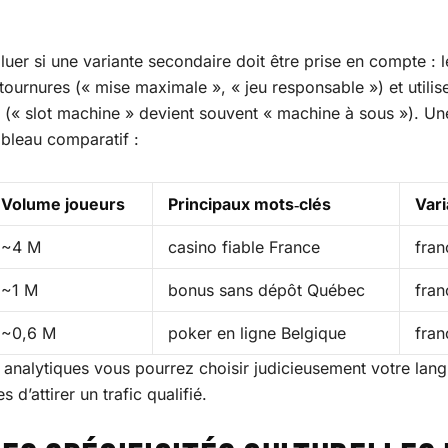
aluer si une variante secondaire doit être prise en compte : 
ournures (« mise maximale », « jeu responsable ») et utilis
s (« slot machine » devient souvent « machine à sous »). Un
bleau comparatif :
Volume joueurs
Principaux mots‑clés
Vari
~4 M
casino fiable France
fran
~1 M
bonus sans dépôt Québec
fran
~0,6 M
poker en ligne Belgique
fran
 analytiques vous pourrez choisir judicieusement votre lang
 d’attirer un trafic qualifié.