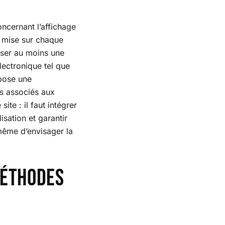
oncernant l’affichage
e mise sur chaque
oser au moins une
lectronique tel que
mpose une
is associés aux
ite : il faut intégrer
isation et garantir
même d’envisager la
méthodes