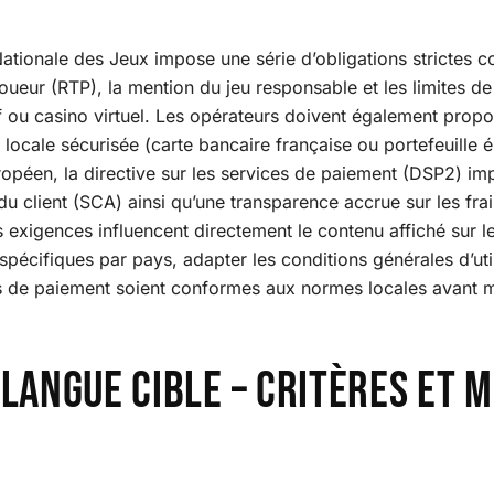
Nationale des Jeux impose une série d’obligations strictes c
joueur (RTP), la mention du jeu responsable et les limites d
if ou casino virtuel. Les opérateurs doivent également prop
ocale sécurisée (carte bancaire française ou portefeuille é
ropéen, la directive sur les services de paiement (DSP2) i
 du client (SCA) ainsi qu’une transparence accrue sur les fra
s exigences influencent directement le contenu affiché sur le s
pécifiques par pays, adapter les conditions générales d’util
ns de paiement soient conformes aux normes locales avant 
 langue cible – critères et 