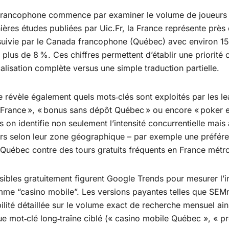
l francophone commence par examiner le volume de joueurs 
nières études publiées par Uic.Fr, la France représente près
suivie par le Canada francophone (Québec) avec environ 15 
plus de 8 %. Ces chiffres permettent d’établir une priorité c
calisation complète versus une simple traduction partielle.
le révèle également quels mots‑clés sont exploités par les 
le France », « bonus sans dépôt Québec » ou encore « poker e
 on identifie non seulement l’intensité concurrentielle mais 
urs selon leur zone géographique – par exemple une préfér
uébec contre des tours gratuits fréquents en France métro
ssibles gratuitement figurent Google Trends pour mesurer l’in
me “casino mobile”. Les versions payantes telles que SEMr
bilité détaillée sur le volume exact de recherche mensuel ains
e mot‑clé long‑traîne ciblé (« casino mobile Québec », « 