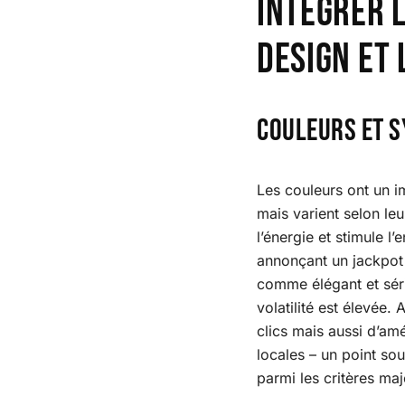
Intégrer l
design et 
Couleurs et 
Les couleurs ont un 
mais varient selon le
l’énergie et stimule l
annonçant un jackpot 
comme élégant et sér
volatilité est élevée.
clics mais aussi d’am
locales – un point so
parmi les critères ma