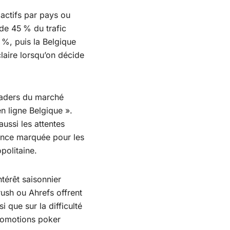
actifs par pays ou
 de 45 % du trafic
%, puis la Belgique
laire lorsqu’on décide
leaders du marché
n ligne Belgique ».
aussi les attentes
ence marquée pour les
politaine.
térêt saisonnier
ush ou Ahrefs offrent
i que sur la difficulté
promotions poker