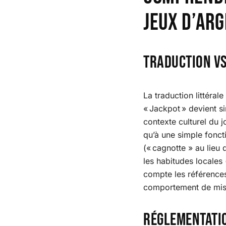
jeux d’arg
Traduction vs
La traduction littéral
« Jackpot » devient 
contexte culturel du 
qu’à une simple foncti
(« cagnotte » au lieu
les habitudes locales
compte les références
comportement de mis
Réglementatio