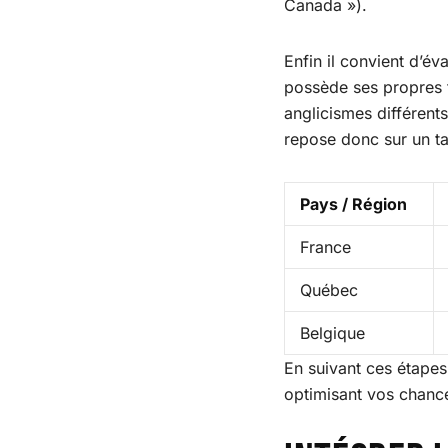
Canada »).
Enfin il convient d’év
possède ses propres t
anglicismes différent
repose donc sur un ta
Pays / Région
France
Québec
Belgique
En suivant ces étapes
optimisant vos chances