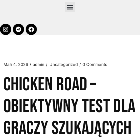
Май 4, 2026
admin
Uncategorized
0 Comments
Chicken Road –
obiektywny test dla
graczy szukających