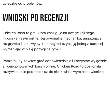
ucieczkę od problemów.
Wnioski po recenzji
Chicken Road to gra, która zasługuje na uwagę każdego
miłośnika kasyn online. Jej oryginalna mechanika, angażująca
rozgrywka i uczciwy system nagród czynią ją jedną z bardziej
wyróżniających się pozycji na rynku.
Pamiętaj, by zawsze grać odpowiedzialnie i korzystać wyłącznie
z licencjonowanych kasyn online. Chicken Road to doskonała
rozrywka, o ile podchodzisz do niej z właściwym nastawieniem.
Heng36