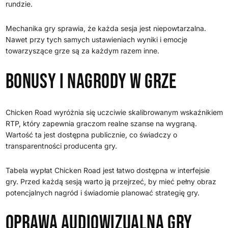
rundzie.
Mechanika gry sprawia, że każda sesja jest niepowtarzalna.
Nawet przy tych samych ustawieniach wyniki i emocje
towarzyszące grze są za każdym razem inne.
Bonusy i nagrody w grze
Chicken Road wyróżnia się uczciwie skalibrowanym wskaźnikiem
RTP, który zapewnia graczom realne szanse na wygraną.
Wartość ta jest dostępna publicznie, co świadczy o
transparentności producenta gry.
Tabela wypłat Chicken Road jest łatwo dostępna w interfejsie
gry. Przed każdą sesją warto ją przejrzeć, by mieć pełny obraz
potencjalnych nagród i świadomie planować strategię gry.
Oprawa audiowizualna gry