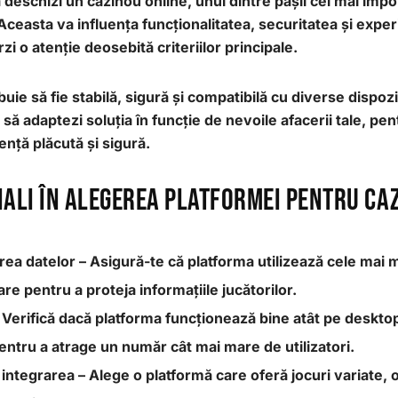
 deschizi un cazinou online, unul dintre pașii cei mai impo
 Aceasta va influența funcționalitatea, securitatea și exper
i o atenție deosebită criteriilor principale.
uie să fie stabilă, sigură și compatibilă cu diverse dispozi
 să adaptezi soluția în funcție de nevoile afacerii tale, pen
iență plăcută și sigură.
iali în alegerea platformei pentru ca
area datelor
– Asigură-te că platforma utilizează cele mai
are pentru a proteja informațiile jucătorilor.
 Verifică dacă platforma funcționează bine atât pe desktop
entru a atrage un număr cât mai mare de utilizatori.
i integrarea
– Alege o platformă care oferă jocuri variate, o