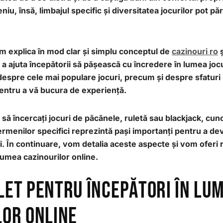
niu, însă, limbajul specific și diversitatea jocurilor pot pă
om explica în mod clar și simplu conceptul de
cazinouri ro
ș
a ajuta începătorii să pășească cu încredere în lumea joc
espre cele mai populare jocuri, precum și despre sfaturi u
entru a vă bucura de experiență.
i să încercați jocuri de păcănele, ruletă sau blackjack, cun
ermenilor specifici reprezintă pași importanți pentru a dev
ri. În continuare, vom detalia aceste aspecte și vom ofer
lumea cazinourilor online.
let pentru începători în lu
lor online