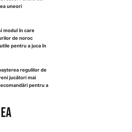
rea uneori
i modul în care
urilor de noroc
tile pentru a juca în
oașterea regulilor de
eni jucători mai
i recomandări pentru a
mea