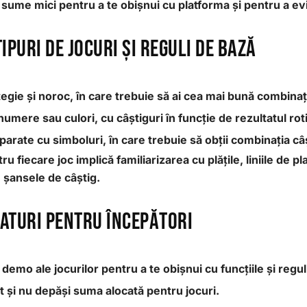
sume mici pentru a te obișnui cu platforma și pentru a evi
ipuri de jocuri și reguli de bază
ategie și noroc, în care trebuie să ai cea mai bună combinaț
 numere sau culori, cu câștiguri în funcție de rezultatul rotir
aparate cu simboluri, în care trebuie să obții combinația câ
u fiecare joc implică familiarizarea cu plățile, liniile de pla
e șansele de câștig.
sfaturi pentru începători
demo ale jocurilor pentru a te obișnui cu funcțiile și reguli
t și nu depăși suma alocată pentru jocuri.