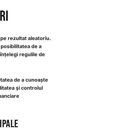
ri
 pe rezultat aleatoriu.
 posibilitatea de a
înțelegi regulile de
sitatea de a cunoaște
itatea și controlul
nanciare
ipale