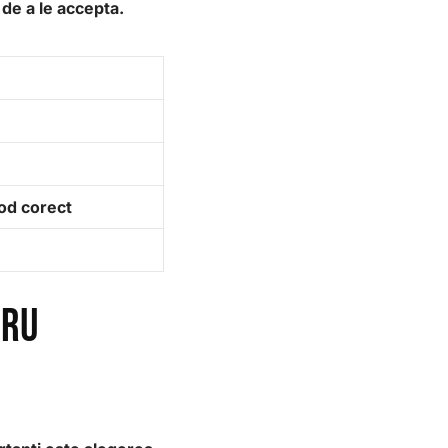
e de a le accepta.
mod corect
tru