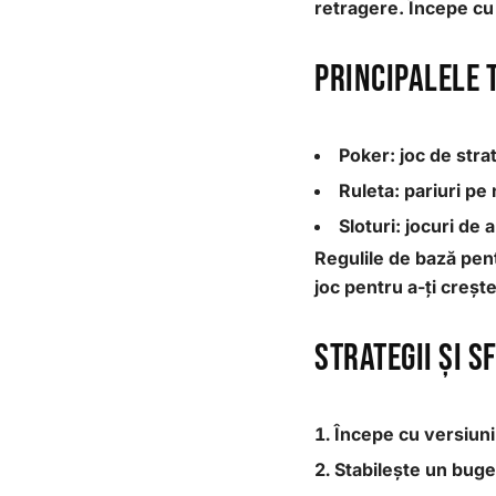
retragere. Începe cu 
Principalele t
Poker
: joc de str
Ruleta
: pariuri pe
Sloturi
: jocuri de 
Regulile de bază
pentr
joc pentru a-ți creșt
Strategii și 
Începe cu versiuni 
Stabilește un buge