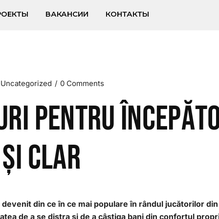
РОЕКТЫ
ВАКАНСИИ
КОНТАКТЫ
Uncategorized
0 Comments
uri pentru Începăto
 și Clar
 devenit din ce în ce mai populare în rândul jucătorilor di
atea de a se distra și de a câștiga bani din confortul propr