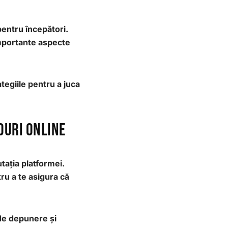
pentru începători.
 importante aspecte
ategiile pentru a juca
nouri online
utația platformei.
tru a te asigura că
 de depunere și