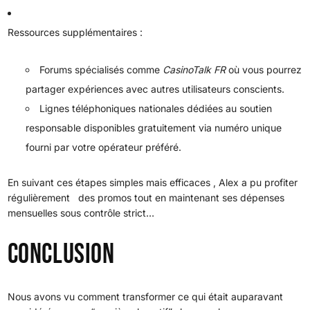
Ressources supplémentaires :
Forums spécialisés comme
CasinoTalk FR
où vous pourrez
partager expériences avec autres utilisateurs conscients.
Lignes téléphoniques nationales dédiées au soutien
responsable disponibles gratuitement via numéro unique
fourni par votre opérateur préféré.
En suivant ces étapes simples mais efficaces , Alex a pu profiter
régulièrement des promos tout en maintenant ses dépenses
mensuelles sous contrôle strict…
Conclusion
Nous avons vu comment transformer ce qui était auparavant