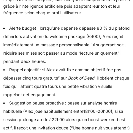
grâce à l’intelligence artificielle puis adaptent leur ton et leur
fréquence selon chaque profil utilisateur.
Alerte budget : lorsqu’une dépense dépasse 80 % du plafond
défini lors activation du welcome package (€400), Alex reçoit
immédiatement un message personnalisable lui suggérant soit
réduire ses mises soit passer au mode “lecture uniquement”
pendant deux heures.
Rappel objectif : si Alex avait fixé comme objectif “ne pas
dépasser cinq tours gratuits” sur
Book of Dead
, il obtient chaque
fois qu’il atteint quatre tours une petite vibration visuelle
rappelant cet engagement.
Suggestion pause proactive : basée sur analyse horaire
habituelle (Alex joue habituellement entre18h00–20h00), si sa
session prolonge au-delà22h00 alors qu’un boost weekend est
actif, il reçoit une invitation douce (“Une bonne nuit vous attend”)