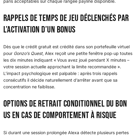
paris acceptables sur chaque rangée payline disponible.
Rappels de temps de jeu déclenchés par
l’activation d’un bonus
Dès que le crédit gratuit est crédité dans son portefeuille virtuel
pour
Gonzo’s Quest
, Alex reçoit une petite fenêtre pop‑up toutes
les dix minutes indiquant « Vous avez joué pendant X minutes –
votre session actuelle approchant la limite recommandée ».
L’impact psychologique est palpable : après trois rappels
consécutifs il décide naturellement d’arrêter avant que sa
concentration ne faiblisse.
Options de retrait conditionnel du bon​
us en cas de comportement à risque
Si durant une session prolongée Alexa détecte plusieurs pertes