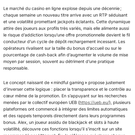
Le marché du casino en ligne explose depuis une décennie ;
chaque semaine un nouveau titre arrive avec un RTP séduisant
et une volatilité promettant jackpots éclatants. Cette dynamique
attire des joueurs aux profils très variés, mais elle alimente aussi
le risque d’addiction lorsqu’une offre promotionnelle devient le fil
conducteur d’un cycle de dépôt‑rechargement incessant. Les
opérateurs rivalisent sur la taille du bonus d’accueil ou sur le
pourcentage de cash‑back afin d’augmenter le volume de mise
moyen par session, souvent au détriment d’une pratique
responsable.
Le concept naissant de « mindful gaming » propose justement
d’inverser cette logique : placer la transparence et le contrôle au
cœur même de la promotion. En s’appuyant sur les recherches
menées par le collectif européen UEB (
https://ueb.eu/
), plusieurs
plateformes ont commencé à intégrer des limites automatiques
et des rappels temporels directement dans leurs programmes
bonus. Alex, un joueur assidu de blackjack et slots à haute
volatilité, découvre ces fonctions lorsqu’il s’inscrit sur un site