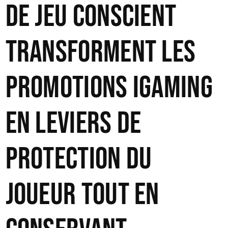
de jeu conscient
transforment les
promotions iGaming
en leviers de
protection du
joueur tout en