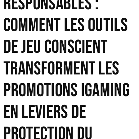
responsables :
comment les outils
de jeu conscient
transforment les
promotions iGaming
en leviers de
protection du