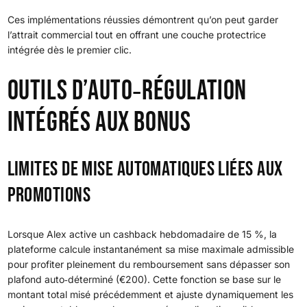
Ces implémentations réussies démontrent qu’on peut garder
l’attrait commercial tout en offrant une couche protectrice
intégrée dès le premier clic.
Outils d’auto‑régulation
intégrés aux bonus
Limites de mise automatiques liées aux
promotions
Lorsque Alex active un cashback hebdomadaire de 15 %, la
plateforme calcule instantanément sa mise maximale admissible
pour profiter pleinement du remboursement sans dépasser son
plafond auto‑déterminé (€200). Cette fonction se base sur le
montant total misé précédemment et ajuste dynamiquement les