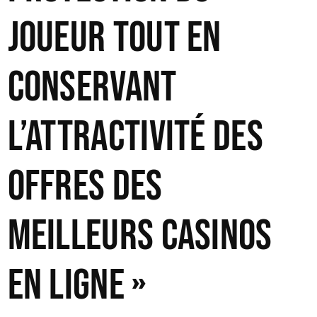
joueur tout en
conservant
l’attractivité des
offres des
meilleurs casinos
en ligne »