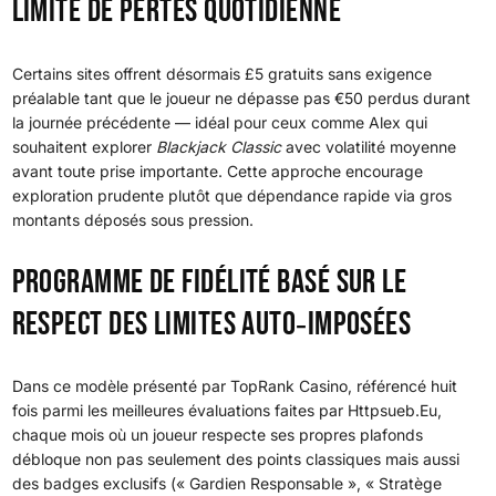
limite de pertes quotidienne
Certains sites offrent désormais £5 gratuits sans exigence
préalable tant que le joueur ne dépasse pas €50 perdus durant
la journée précédente — idéal pour ceux comme Alex qui
souhaitent explorer
Blackjack Classic
avec volatilité moyenne
avant toute prise importante. Cette approche encourage
exploration prudente plutôt que dépendance rapide via gros
montants déposés sous pression.
Programme de fidélité basé sur le
respect des limites auto‑imposées
Dans ce modèle présenté par TopRank Casino, référencé huit
fois parmi les meilleures évaluations faites par Httpsueb.Eu,
chaque mois où un joueur respecte ses propres plafonds
débloque non pas seulement des points classiques mais aussi
des badges exclusifs (« Gardien Responsable », « Stratège