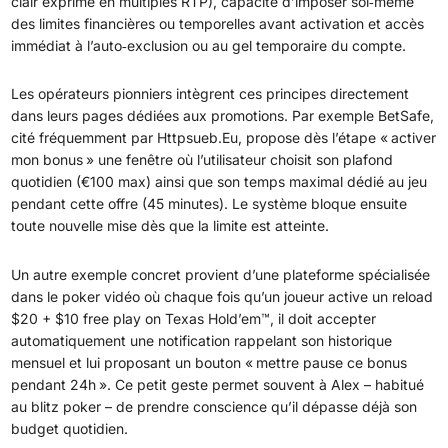
clair exprimé en multiples RTP), capacité d’imposer soi‑même
des limites financières ou temporelles avant activation et accès
immédiat à l’auto‑exclusion ou au gel temporaire du compte.
Les opérateurs pionniers intègrent ces principes directement
dans leurs pages dédiées aux promotions. Par exemple BetSafe,
cité fréquemment par Httpsueb.Eu, propose dès l’étape « activer
mon bonus » une fenêtre où l’utilisateur choisit son plafond
quotidien (€100 max) ainsi que son temps maximal dédié au jeu
pendant cette offre (45 minutes). Le système bloque ensuite
toute nouvelle mise dès que la limite est atteinte.
Un autre exemple concret provient d’une plateforme spécialisée
dans le poker vidéo où chaque fois qu’un joueur active un reload
$20 + $10 free play on Texas Hold’em™, il doit accepter
automatiquement une notification rappelant son historique
mensuel et lui proposant un bouton « mettre pause ce bonus
pendant 24h ». Ce petit geste permet souvent à Alex – habitué
au blitz poker – de prendre conscience qu’il dépasse déjà son
budget quotidien.